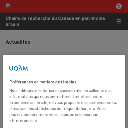
Chaire de recherche du Canada en patrimoine
urbain
Actualités
9 octobre 2006 - Autres actualités
Une histoire au quotidien
Préférences en matière de témoins
59e Congrès annuel de l’Institut d’histoire de l’Amérique
Nous utilisons des témoins (cookies) afin de collecter des
française
informations qui nous permettent d’améliorer votre
expérience sur le site, de vous proposer des contenus vidéo,
Date : 19, 20 et 21 octobre 2006
d’analyser les statistiques de fréquentation, etc. Vous
pouvez personnaliser votre choix en sélectionnant
Lieu : Double Tree Plaza Montréal Centre-Ville. 505, rue
« Préférences ».
Sherbrooke Est, Montréal (Québec)