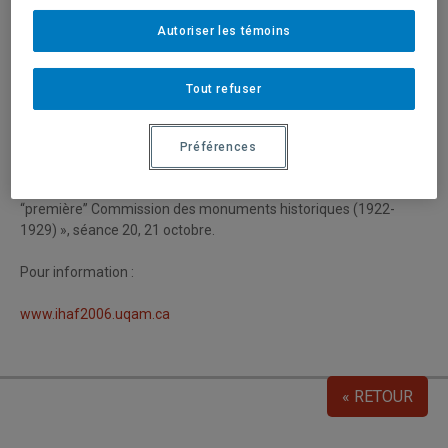
Luc Noppen, « Pour une valorisation patrimoniale de
Autoriser les témoins
l’architecture du quotidien dans le quartier Saint-Sauveur à
Québec », séance 7, 20 octobre.
Tout refuser
Martin Drouin, « La ville au quotidien : énoncer le patrimoine à
Montréal dans les années 1970 », séance 7, 20 octobre.
Préférences
Lucie K. Morisset, « Au source de la mémoire patrimoniale des
Québécois : les “ornements de nos grandes routes” et la
“première” Commission des monuments historiques (1922-
1929) », séance 20, 21 octobre.
Pour information :
www.ihaf2006.uqam.ca
« RETOUR