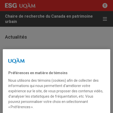
Chaire de recherche du Canada en patrimoine
urbain
Actualités
23 janvier 2007 - Autres actualités
La thématisation et la création de paysages
ethniques à Montréal
Préférences en matière de témoins
Nous utilisons des témoins (cookies) afin de collecter des
Thème de la séance : Les transformations des espaces
informations qui nous permettent d’améliorer votre
ethniques dans la ville canadienne : le cas de Montréal
expérience sur le site, de vous proposer des contenus vidéo,
d’analyser les statistiques de fréquentation, etc. Vous
Congrès : XI Congreso Internacional de la Associacion Espanola
pouvez personnaliser votre choix en sélectionnant
de Estudios Canadienses
« Préférences ».
Thème du congrès : Identités en évolution : migrations et