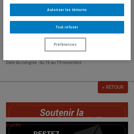
dynamiques culturelles au XXIème siècle
Autoriser les témoins
Organisé par : Universidad Autonoma di Madrid
Tout refuser
Lieu : Residencia La Cristalera – Universidad Autonoma de
Madrid (Miraflores de la Sierra), Espagne
Préférences
Date : 17 novembre
Date du congrès : du 16 au 19 novembre
« RETOUR
SoutChaire
InsInfo