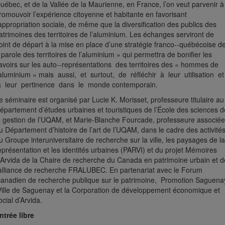
uébec, et de la Vallée de la Maurienne, en France, l’on veut parvenir à
romouvoir l’expérience citoyenne et habitante en favorisant
’appropriation sociale, de même que la diversification des publics des
atrimoines des territoires de l’aluminium. Les échanges serviront de
oint de départ à la mise en place d’une stratégie franco-­‐québécoise d
 parole des territoires de l’aluminium » qui permettra de bonifier les
avoirs sur les auto-­‐représentations des territoires des « hommes de
’aluminium » mais aussi, et surtout, de réfléchir à leur utilisation et
 leur pertinence dans le monde contemporain.
e séminaire est organisé par
Lucie K. Morisset, professeure titulaire au
épartement d’études urbaines et touristiques de l’École des sciences d
a gestion de l’UQAM, et Marie-­Blanche Fourcade, professeure associée
u Département d’histoire de l’art de l’UQAM, dans le cadre des activité
u Groupe interuniversitaire de recherche sur la ville, les paysages de la
eprésentation et les identités urbaines (PARVI) et du projet Mémoires
’Arvida de la Chaire de recherche du Canada en patrimoine urbain et d
’alliance de recherche FRALUBEC. En partenariat avec le Forum
anadien de recherche publique sur le patrimoine, Promotion Saguena
ille de Saguenay et la Corporation de développement économique et
ocial d’Arvida.
ntrée libre