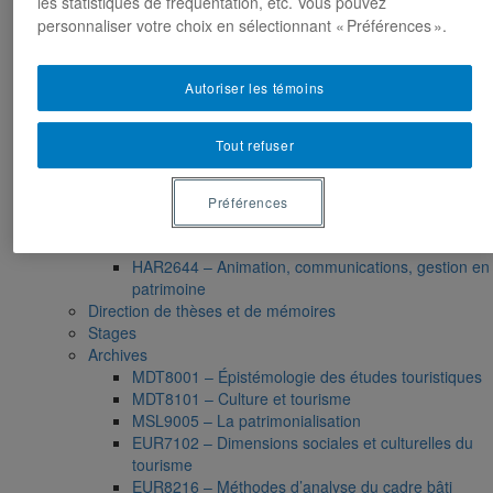
EUR8511 – Identités urbaines et paysages culturels
les statistiques de fréquentation, etc. Vous pouvez
: imprégnations, requalifications, appropriations
personnaliser votre choix en sélectionnant « Préférences ».
EUR9119 – Patrimoine et développement local
EUR9335 – Séminaire de préparation du projet de
Autoriser les témoins
thèse en études urbaines
EUR9212 – Séminaire méthodologique : axe «
Patrimoine urbain »
Tout refuser
EUR9118 – Patrimonialisation et représentations
patrimoniales en milieu urbain
Muséologie, médiation et patrimoine
Préférences
MSL9006 La patrimonialisation
Histoire de l’art
HAR2644 – Animation, communications, gestion en
patrimoine
Direction de thèses et de mémoires
Stages
Archives
MDT8001 – Épistémologie des études touristiques
MDT8101 – Culture et tourisme
MSL9005 – La patrimonialisation
EUR7102 – Dimensions sociales et culturelles du
tourisme
EUR8216 – Méthodes d’analyse du cadre bâti