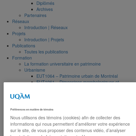
Diplômés
Archives
Partenaires
Réseaux
Introduction | Réseaux
Projets
Introduction | Projets
Publications
Toutes les publications
Formation
La formation universitaire en patrimoine
Urbanisme
EUT1064 – Patrimoine urbain de Montréal
EUT1061 – Dimensions morphologiques et
patrimoniales de la ville
EUR8216 – Méthodes d’analyse du cadre bâti
Tourisme
MDT8433 – Création et valorisation de sites
Préférences en matière de témoins
touristiques in situ
Nous utilisons des témoins (cookies) afin de collecter des
Études urbaines
informations qui nous permettent d’améliorer votre expérience
EUR 8511 – Séminaire thématique : Requalification
sur le site, de vous proposer des contenus vidéo, d’analyser
et patrimoine en contexte de désindustrialisation