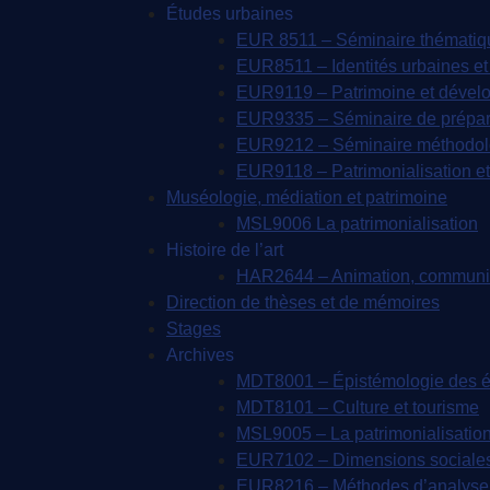
Études urbaines
EUR 8511 – Séminaire thématique 
EUR8511 – Identités urbaines et 
EUR9119 – Patrimoine et dével
EUR9335 – Séminaire de prépara
EUR9212 – Séminaire méthodolog
EUR9118 – Patrimonialisation et 
Muséologie, médiation et patrimoine
MSL9006 La patrimonialisation
Histoire de l’art
HAR2644 – Animation, communica
Direction de thèses et de mémoires
Stages
Archives
MDT8001 – Épistémologie des ét
MDT8101 – Culture et tourisme
MSL9005 – La patrimonialisatio
EUR7102 – Dimensions sociales e
EUR8216 – Méthodes d’analyse 