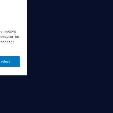
permettent
analyser les
ctionnant
 refuser