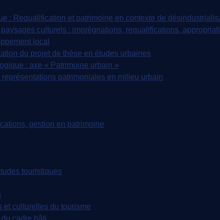
: Requalification et patrimoine en contexte de désindustrialis
paysages culturels : imprégnations, requalifications, appropriat
oppement local
tion du projet de thèse en études urbaines
ique : axe « Patrimoine urbain »
représentations patrimoniales en milieu urbain
tions, gestion en patrimoine
udes touristiques
n
t culturelles du tourisme
du cadre bâti