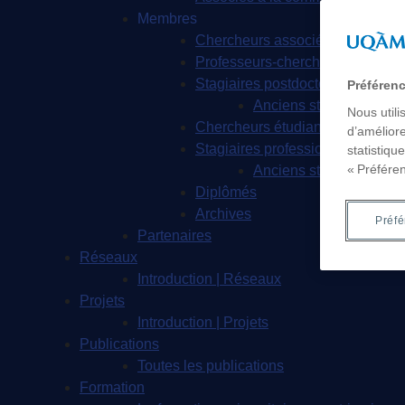
Membres
Chercheurs associés
Professeurs-chercheurs en rési
Stagiaires postdoctoraux
Préféren
Anciens stagiaires pos
Nous utili
Chercheurs étudiants
d’améliore
Stagiaires professionnels
statistiqu
« Préfére
Anciens stagiaires prof
Diplômés
Archives
Préf
Partenaires
Réseaux
Introduction | Réseaux
Projets
Introduction | Projets
Publications
Toutes les publications
Formation