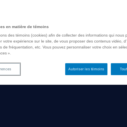
dence
ces en matière de témoins
tdoctoraux
sons des témoins (cookies) afin de collecter des informations qui nous 
r votre expérience sur le site, de vous proposer des contenus vidéo, d’
es de fréquentation, etc. Vous pouvez personnaliser votre choix en séle
nces ».
essionnels
érences
Autoriser les témoins
Tout