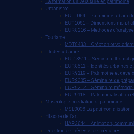
La formation universitaire en patrimoine
Urbanisme
EUT1064 – Patrimoine urbain de
EUT1061 – Dimensions morpholog
EUR8216 – Méthodes d’analyse 
Tourisme
MDT8433 – Création et valorisatio
Études urbaines
EUR 8511 – Séminaire thématique 
EUR8511 – Identités urbaines et 
EUR9119 – Patrimoine et dével
EUR9335 – Séminaire de prépara
EUR9212 – Séminaire méthodolog
EUR9118 – Patrimonialisation et 
Muséologie, médiation et patrimoine
MSL9006 La patrimonialisation
Histoire de l’art
HAR2644 – Animation, communica
Direction de thèses et de mémoires