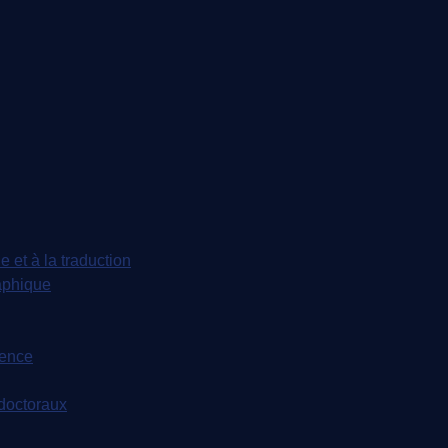
e et à la traduction
aphique
dence
tdoctoraux