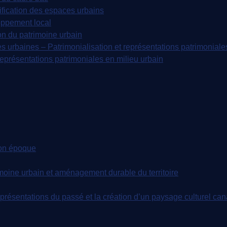
fication des espaces urbains
oppement local
on du patrimoine urbain
s urbaines – Patrimonialisation et représentations patrimoniale
représentations patrimoniales en milieu urbain
 son époque
moine urbain et aménagement durable du territoire
 représentations du passé et la création d’un paysage culturel c