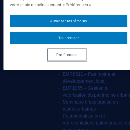
MSL9005 – La
votre choix en sélectionnant « Préférences ».
patrimonialisation
EUR7102 – Dimensions
Autoriser les témoins
sociales et culturelles du
tourisme
Tout refuser
EUR8216 – Méthodes d’analyse
du cadre bâti
EUR8460 – Patrimoine et
Préférences
requalification des espaces
urbains
EUR8511 – Patrimoine et
développement local
EUT1065 – Gestion et
valorisation du patrimoine urbain
Séminaire d’exploration en
études urbaines –
Patrimonialisation et
représentations patrimoniales en
milieu urbain