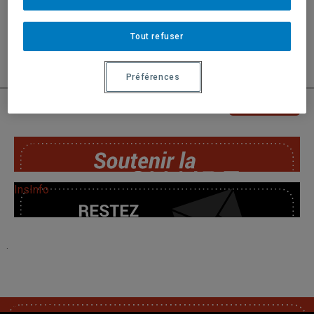
rediffusé en partie à l’émission simondurivage.com du vendredi
21 février suivi d’une ligne ouverte sur le sujet à laquelle
Tout refuser
participait Luc Noppen
Préférences
« RETOUR
SoutChaire
InsInfo
.
SoutChaire