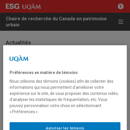
Chaire de recherche du Canada en patrimoine
urbain
Actualités
28 janvier 2005 - Autres actualités
Le patrimoine religieux à Zone Libre
Préférences en matière de témoins
Nous utilisons des témoins (cookies) afin de collecter des
Le 11 février prochain, Radio-Canada diffusera, dans le cadre de
informations qui nous permettent d’améliorer votre
l’émission
Zone Libre
, une émission sur l’avenir du patrimoine
expérience sur le site, de vous proposer des contenus vidéo,
religieux, à laquelle Luc Noppen et Lucie K. Morisset ont
d’analyser les statistiques de fréquentation, etc. Vous
activement collaboré.
pouvez personnaliser votre choix en sélectionnant
« Préférences ».
Luc Noppen était déjà intervenu sur le même sujet le dimanche
16 janvier 2005, à 13h30, dans le reportage qui portait comme
Autoriser les témoins
titre « Le patrimoine religieux à vendre”. Ce reportage a été