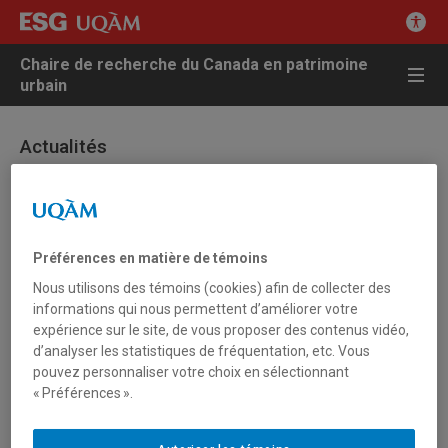
Chaire de recherche du Canada en patrimoine
urbain
Actualités
4 mai 2012 - Autres actualités
Participation de Luc Noppen au documentaire
Préférences en matière de témoins
audio sur l’Oratoire Saint-Joseph
Nous utilisons des témoins (cookies) afin de collecter des
informations qui nous permettent d’améliorer votre
Diffusion du documentaire audio sur l’oratoire Saint-Joseph de
expérience sur le site, de vous proposer des contenus vidéo,
Montréal à la Première Chaîne de Radio-Canada.
d’analyser les statistiques de fréquentation, etc. Vous
pouvez personnaliser votre choix en sélectionnant
Premier épisode diffusé dans le cadre de l’émission “Sans
« Préférences ».
domicile fixe” samedi le 5 mai 2012 à 11h, en reprise dimanche le
6 mai 2012à 16h.