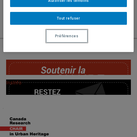
Autoriser les témoins
Disponible pour téléchargement à l’adresse
suivante:
http://www.radio-
Tout refuser
canada.ca/emissions/sans_domicile_fixe/2012/speciale.asp
Préférences
« RETOUR
SoutChaire
InsInfo
.