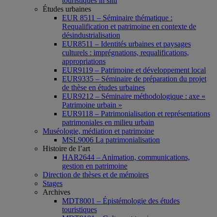
touristiques in situ
Études urbaines
EUR 8511 – Séminaire thématique :
Requalification et patrimoine en contexte de
désindustrialisation
EUR8511 – Identités urbaines et paysages
culturels : imprégnations, requalifications,
appropriations
EUR9119 – Patrimoine et développement local
EUR9335 – Séminaire de préparation du projet
de thèse en études urbaines
EUR9212 – Séminaire méthodologique : axe «
Patrimoine urbain »
EUR9118 – Patrimonialisation et représentations
patrimoniales en milieu urbain
Muséologie, médiation et patrimoine
MSL9006 La patrimonialisation
Histoire de l’art
HAR2644 – Animation, communications,
gestion en patrimoine
Direction de thèses et de mémoires
Stages
Archives
MDT8001 – Épistémologie des études
touristiques