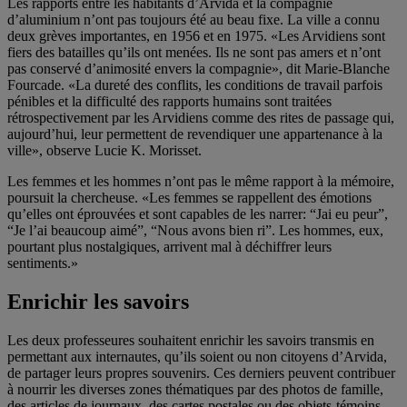
Les rapports entre les habitants d’Arvida et la compagnie
d’aluminium n’ont pas toujours été au beau fixe. La ville a connu
deux grèves importantes, en 1956 et en 1975. «Les Arvidiens sont
fiers des batailles qu’ils ont menées. Ils ne sont pas amers et n’ont
pas conservé d’animosité envers la compagnie», dit Marie-Blanche
Fourcade. «La dureté des conflits, les conditions de travail parfois
pénibles et la difficulté des rapports humains sont traitées
rétrospectivement par les Arvidiens comme des rites de passage qui,
aujourd’hui, leur permettent de revendiquer une appartenance à la
ville», observe Lucie K. Morisset.
Les femmes et les hommes n’ont pas le même rapport à la mémoire,
poursuit la chercheuse. «Les femmes se rappellent des émotions
qu’elles ont éprouvées et sont capables de les narrer: “Jai eu peur”,
“Je l’ai beaucoup aimé”, “Nous avons bien ri”. Les hommes, eux,
pourtant plus nostalgiques, arrivent mal à déchiffrer leurs
sentiments.»
Enrichir les savoirs
Les deux professeures souhaitent enrichir les savoirs transmis en
permettant aux internautes, qu’ils soient ou non citoyens d’Arvida,
de partager leurs propres souvenirs. Ces derniers peuvent contribuer
à nourrir les diverses zones thématiques par des photos de famille,
des articles de journaux, des cartes postales ou des objets-témoins