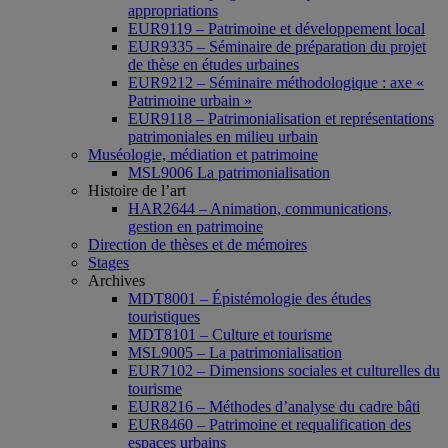
appropriations
EUR9119 – Patrimoine et développement local
EUR9335 – Séminaire de préparation du projet
de thèse en études urbaines
EUR9212 – Séminaire méthodologique : axe «
Patrimoine urbain »
EUR9118 – Patrimonialisation et représentations
patrimoniales en milieu urbain
Muséologie, médiation et patrimoine
MSL9006 La patrimonialisation
Histoire de l’art
HAR2644 – Animation, communications,
gestion en patrimoine
Direction de thèses et de mémoires
Stages
Archives
MDT8001 – Épistémologie des études
touristiques
MDT8101 – Culture et tourisme
MSL9005 – La patrimonialisation
EUR7102 – Dimensions sociales et culturelles du
tourisme
EUR8216 – Méthodes d’analyse du cadre bâti
EUR8460 – Patrimoine et requalification des
espaces urbains