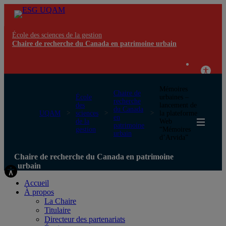
École des sciences de la gestion
Chaire de recherche du Canada en patrimoine urbain
Mémoires
Chaire de
École
urbaines –
recherche
des
lancement de
du Canada
UQAM
sciences
la plateforme
en
de la
Web
patrimoine
gestion
“Mémoires
urbain
d’Arvida”
Chaire de recherche du Canada en patrimoine
urbain
Accueil
À propos
La Chaire
Titulaire
Directeur des partenariats