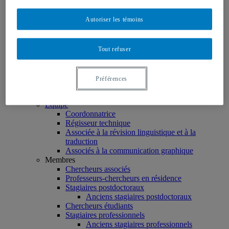
Facebook
Autoriser les témoins
Linkedin
Twitter
Instagram
Tout refuser
Accueil
À propos
La Chaire
Préférences
Titulaire
Directeur des partenariats
Équipe
Coordonnatrice
Régisseur technique
Associée à la révision linguistique et à la
traduction
Associés à la communication graphique
Membres
Chercheurs associés
Professeurs-chercheurs en résidence
Stagiaires postdoctoraux
Anciens stagiaires postdoctoraux
Chercheurs étudiants
Stagiaires professionnels
Anciens stagiaires professionnels