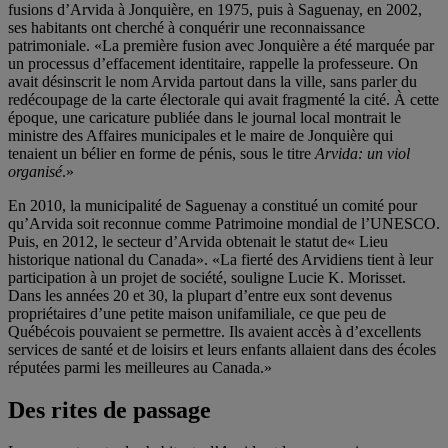
fusions d’Arvida à Jonquière, en 1975, puis à Saguenay, en 2002,
ses habitants ont cherché à conquérir une reconnaissance
patrimoniale. «La première fusion avec Jonquière a été marquée par
un processus d’effacement identitaire, rappelle la professeure. On
avait désinscrit le nom Arvida partout dans la ville, sans parler du
redécoupage de la carte électorale qui avait fragmenté la cité. À cette
époque, une caricature publiée dans le journal local montrait le
ministre des Affaires municipales et le maire de Jonquière qui
tenaient un bélier en forme de pénis, sous le titre
Arvida: un viol
organisé
.»
En 2010, la municipalité de Saguenay a constitué un comité pour
qu’Arvida soit reconnue comme Patrimoine mondial de l’UNESCO.
Puis, en 2012, le secteur d’Arvida obtenait le statut de« Lieu
historique national du Canada». «La fierté des Arvidiens tient à leur
participation à un projet de société, souligne Lucie K. Morisset.
Dans les années 20 et 30, la plupart d’entre eux sont devenus
propriétaires d’une petite maison unifamiliale, ce que peu de
Québécois pouvaient se permettre. Ils avaient accès à d’excellents
services de santé et de loisirs et leurs enfants allaient dans des écoles
réputées parmi les meilleures au Canada.»
Des rites de passage