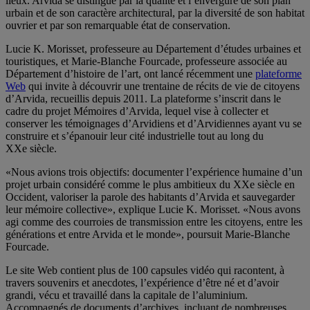
lieux. Arvida se distingue par la qualité et l’envergure de son plan
urbain et de son caractère architectural, par la diversité de son habitat
ouvrier et par son remarquable état de conservation.
Lucie K. Morisset, professeure au Département d’études urbaines et
touristiques, et Marie-Blanche Fourcade, professeure associée au
Département d’histoire de l’art, ont lancé récemment une
plateforme
Web
qui invite à découvrir une trentaine de récits de vie de citoyens
d’Arvida, recueillis depuis 2011. La plateforme s’inscrit dans le
cadre du projet Mémoires d’Arvida, lequel vise à collecter et
conserver les témoignages d’Arvidiens et d’Arvidiennes ayant vu se
construire et s’épanouir leur cité industrielle tout au long du
XXe siècle.
«Nous avions trois objectifs: documenter l’expérience humaine d’un
projet urbain considéré comme le plus ambitieux du XXe siècle en
Occident, valoriser la parole des habitants d’Arvida et sauvegarder
leur mémoire collective», explique Lucie K. Morisset. «Nous avons
agi comme des courroies de transmission entre les citoyens, entre les
générations et entre Arvida et le monde», poursuit Marie-Blanche
Fourcade.
Le site Web contient plus de 100 capsules vidéo qui racontent, à
travers souvenirs et anecdotes, l’expérience d’être né et d’avoir
grandi, vécu et travaillé dans la capitale de l’aluminium.
Accompagnés de documents d’archives, incluant de nombreuses