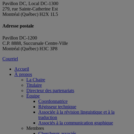
Pavillon DC, Local DC-1300
279, rue Sainte-Catherine Est
Montréal (Québec) H2X 1L5
Adresse postale
Pavillon DC-1200
C.P. 8888, Succursale Centre-Ville
Montréal (Québec) H3C 3P8
Courriel
Accueil
À propos
La Chaire
Titulaire
Directeur des partenariats
Équipe
Coordonnatrice
Régisseur technique
Associée à la révision linguistique et à la
traduction
Associés à la communication graphique
Membres
Chercheurs associés