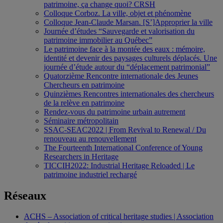
patrimoine, ça change quoi? CRSH
Colloque Corboz. La ville, objet et phénomène
Colloque Jean-Claude Marsan. [S’]Approprier la ville
Journée d’études “Sauvegarde et valorisation du
patrimoine immobilier au Québec”
Le patrimoine face à la montée des eaux : mémoire,
identité et devenir des paysages culturels déplacés. Une
journée d’étude autour du “déplacement patrimonial”
Quatorzième Rencontre internationale des Jeunes
Chercheurs en patrimoine
Quinzièmes Rencontres internationales des chercheurs
de la relève en patrimoine
Rendez-vous du patrimoine urbain autrement
Séminaire métropolitain
SSAC-SEAC2022 | From Revival to Renewal / Du
renouveau au renouvellement
The Fourteenth International Conference of Young
Researchers in Heritage
TICCIH2022: Industrial Heritage Reloaded | Le
patrimoine industriel rechargé
Réseaux
ACHS – Association of critical heritage studies | Association