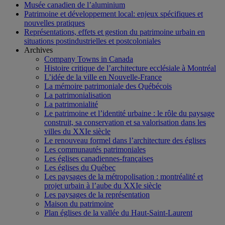
Musée canadien de l’aluminium
Patrimoine et développement local: enjeux spécifiques et
nouvelles pratiques
Représentations, effets et gestion du patrimoine urbain en
situations postindustrielles et postcoloniales
Archives
Company Towns in Canada
Histoire critique de l’architecture ecclésiale à Montréal
L’idée de la ville en Nouvelle-France
La mémoire patrimoniale des Québécois
La patrimonialisation
La patrimonialité
Le patrimoine et l’identité urbaine : le rôle du paysage
construit, sa conservation et sa valorisation dans les
villes du XXIe siècle
Le renouveau formel dans l’architecture des églises
Les communautés patrimoniales
Les églises canadiennes-françaises
Les églises du Québec
Les paysages de la métropolisation : montréalité et
projet urbain à l’aube du XXIe siècle
Les paysages de la représentation
Maison du patrimoine
Plan églises de la vallée du Haut-Saint-Laurent