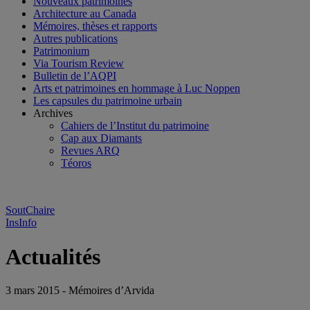
Nouveaux patrimoines
Architecture au Canada
Mémoires, thèses et rapports
Autres publications
Patrimonium
Via Tourism Review
Bulletin de l’AQPI
Arts et patrimoines en hommage à Luc Noppen
Les capsules du patrimoine urbain
Archives
Cahiers de l’Institut du patrimoine
Cap aux Diamants
Revues ARQ
Téoros
SoutChaire
InsInfo
Actualités
3 mars 2015 - Mémoires d’Arvida