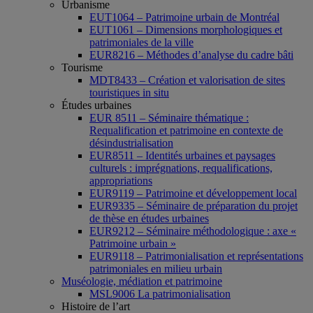
Urbanisme
EUT1064 – Patrimoine urbain de Montréal
EUT1061 – Dimensions morphologiques et
patrimoniales de la ville
EUR8216 – Méthodes d’analyse du cadre bâti
Tourisme
MDT8433 – Création et valorisation de sites
touristiques in situ
Études urbaines
EUR 8511 – Séminaire thématique :
Requalification et patrimoine en contexte de
désindustrialisation
EUR8511 – Identités urbaines et paysages
culturels : imprégnations, requalifications,
appropriations
EUR9119 – Patrimoine et développement local
EUR9335 – Séminaire de préparation du projet
de thèse en études urbaines
EUR9212 – Séminaire méthodologique : axe «
Patrimoine urbain »
EUR9118 – Patrimonialisation et représentations
patrimoniales en milieu urbain
Muséologie, médiation et patrimoine
MSL9006 La patrimonialisation
Histoire de l’art