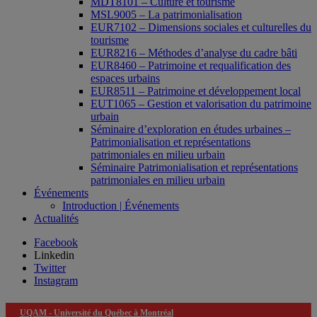
MDT8101 – Culture et tourisme
MSL9005 – La patrimonialisation
EUR7102 – Dimensions sociales et culturelles du
tourisme
EUR8216 – Méthodes d’analyse du cadre bâti
EUR8460 – Patrimoine et requalification des
espaces urbains
EUR8511 – Patrimoine et développement local
EUT1065 – Gestion et valorisation du patrimoine
urbain
Séminaire d’exploration en études urbaines –
Patrimonialisation et représentations
patrimoniales en milieu urbain
Séminaire Patrimonialisation et représentations
patrimoniales en milieu urbain
Événements
Introduction | Événements
Actualités
Facebook
Linkedin
Twitter
Instagram
UQAM -
Université du Québec à Montréal