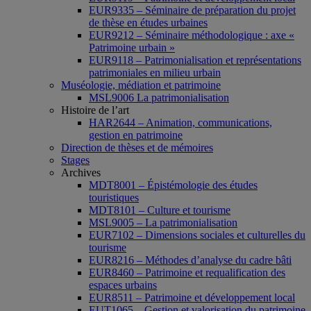
EUR9335 – Séminaire de préparation du projet
de thèse en études urbaines
EUR9212 – Séminaire méthodologique : axe «
Patrimoine urbain »
EUR9118 – Patrimonialisation et représentations
patrimoniales en milieu urbain
Muséologie, médiation et patrimoine
MSL9006 La patrimonialisation
Histoire de l’art
HAR2644 – Animation, communications,
gestion en patrimoine
Direction de thèses et de mémoires
Stages
Archives
MDT8001 – Épistémologie des études
touristiques
MDT8101 – Culture et tourisme
MSL9005 – La patrimonialisation
EUR7102 – Dimensions sociales et culturelles du
tourisme
EUR8216 – Méthodes d’analyse du cadre bâti
EUR8460 – Patrimoine et requalification des
espaces urbains
EUR8511 – Patrimoine et développement local
EUT1065 – Gestion et valorisation du patrimoine