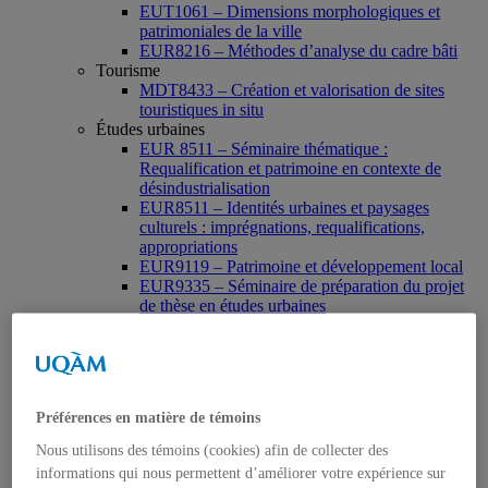
EUT1061 – Dimensions morphologiques et
patrimoniales de la ville
EUR8216 – Méthodes d’analyse du cadre bâti
Tourisme
MDT8433 – Création et valorisation de sites
touristiques in situ
Études urbaines
EUR 8511 – Séminaire thématique :
Requalification et patrimoine en contexte de
désindustrialisation
EUR8511 – Identités urbaines et paysages
culturels : imprégnations, requalifications,
appropriations
EUR9119 – Patrimoine et développement local
EUR9335 – Séminaire de préparation du projet
de thèse en études urbaines
EUR9212 – Séminaire méthodologique : axe «
Patrimoine urbain »
EUR9118 – Patrimonialisation et représentations
patrimoniales en milieu urbain
Muséologie, médiation et patrimoine
Préférences en matière de témoins
MSL9006 La patrimonialisation
Histoire de l’art
Nous utilisons des témoins (cookies) afin de collecter des
HAR2644 – Animation, communications,
informations qui nous permettent d’améliorer votre expérience sur
gestion en patrimoine