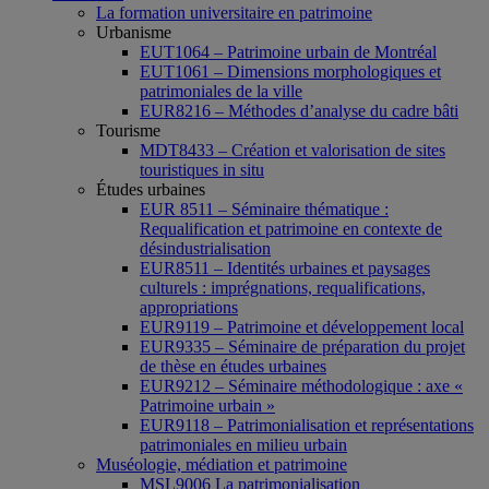
La formation universitaire en patrimoine
Urbanisme
EUT1064 – Patrimoine urbain de Montréal
EUT1061 – Dimensions morphologiques et
patrimoniales de la ville
EUR8216 – Méthodes d’analyse du cadre bâti
Tourisme
MDT8433 – Création et valorisation de sites
touristiques in situ
Études urbaines
EUR 8511 – Séminaire thématique :
Requalification et patrimoine en contexte de
désindustrialisation
EUR8511 – Identités urbaines et paysages
culturels : imprégnations, requalifications,
appropriations
EUR9119 – Patrimoine et développement local
EUR9335 – Séminaire de préparation du projet
de thèse en études urbaines
EUR9212 – Séminaire méthodologique : axe «
Patrimoine urbain »
EUR9118 – Patrimonialisation et représentations
patrimoniales en milieu urbain
Muséologie, médiation et patrimoine
MSL9006 La patrimonialisation