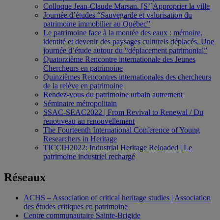
Colloque Jean-Claude Marsan. [S’]Approprier la ville
Journée d’études “Sauvegarde et valorisation du
patrimoine immobilier au Québec”
Le patrimoine face à la montée des eaux : mémoire,
identité et devenir des paysages culturels déplacés. Une
journée d’étude autour du “déplacement patrimonial”
Quatorzième Rencontre internationale des Jeunes
Chercheurs en patrimoine
Quinzièmes Rencontres internationales des chercheurs
de la relève en patrimoine
Rendez-vous du patrimoine urbain autrement
Séminaire métropolitain
SSAC-SEAC2022 | From Revival to Renewal / Du
renouveau au renouvellement
The Fourteenth International Conference of Young
Researchers in Heritage
TICCIH2022: Industrial Heritage Reloaded | Le
patrimoine industriel rechargé
Réseaux
ACHS – Association of critical heritage studies | Association
des études critiques en patrimoine
Centre communautaire Sainte-Brigide