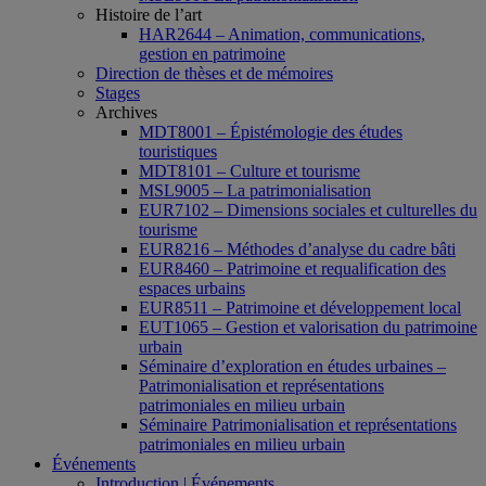
Histoire de l’art
HAR2644 – Animation, communications,
gestion en patrimoine
Direction de thèses et de mémoires
Stages
Archives
MDT8001 – Épistémologie des études
touristiques
MDT8101 – Culture et tourisme
MSL9005 – La patrimonialisation
EUR7102 – Dimensions sociales et culturelles du
tourisme
EUR8216 – Méthodes d’analyse du cadre bâti
EUR8460 – Patrimoine et requalification des
espaces urbains
EUR8511 – Patrimoine et développement local
EUT1065 – Gestion et valorisation du patrimoine
urbain
Séminaire d’exploration en études urbaines –
Patrimonialisation et représentations
patrimoniales en milieu urbain
Séminaire Patrimonialisation et représentations
patrimoniales en milieu urbain
Événements
Introduction | Événements