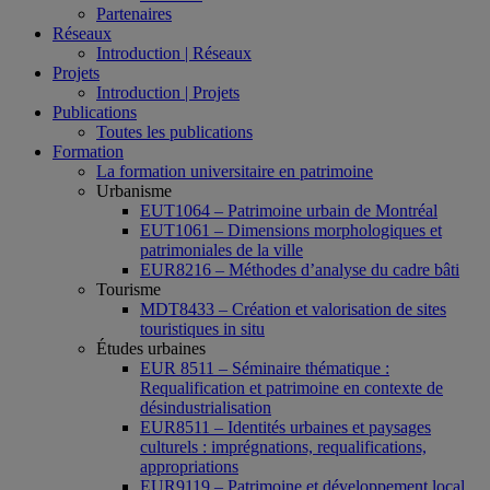
Partenaires
Réseaux
Introduction | Réseaux
Projets
Introduction | Projets
Publications
Toutes les publications
Formation
La formation universitaire en patrimoine
Urbanisme
EUT1064 – Patrimoine urbain de Montréal
EUT1061 – Dimensions morphologiques et
patrimoniales de la ville
EUR8216 – Méthodes d’analyse du cadre bâti
Tourisme
MDT8433 – Création et valorisation de sites
touristiques in situ
Études urbaines
EUR 8511 – Séminaire thématique :
Requalification et patrimoine en contexte de
désindustrialisation
EUR8511 – Identités urbaines et paysages
culturels : imprégnations, requalifications,
appropriations
EUR9119 – Patrimoine et développement local