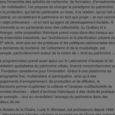
ans l’ensemble des activités de recherche, de formation, d’encadreme
t de mobilisation, l’on propose de changer le paradigme du patrimoine,
e la
protection
, qui fait du patrimoine un reste, à la
relation
, qui en fait 
ubstrat, en considérant le patrimoine en tant que projet – et non comm
n objet préexistant – et en tant qu’agent de développement durable. À
’université ou en partenariat avec des collectivités, au Québec et à
’étranger, cette proposition théorique prend corps dans des travaux sur
es ensembles industriels, sur l’architecture et la planification urbaine d
e
X
siècle, ainsi que sur les pratiques et les politiques patrimoniales dan
es domaines du tourisme, de l’urbanisme et de la muséologie, par
xemple, particulièrement autour de la notion de « droit au patrimoine ».
a programmation prend aussi appui sur le Laboratoire d’analyse et de
édiation spatialisées du patrimoine urbain, financé concomitamment p
a Fondation canadienne pour l’innovation. Grâce à une plateforme de
artographie fine, multiscalaire et participative, ainsi qu’à des
quipements d’enregistrement, de production et de diffusion, le
aboratoire permet d’optimiser la collecte et l’analyse multifactorielle de
onnées diverses – allant d’archives historiques à des récits de pratique
ar exemple – tout en consolidant l’ancrage du patrimoine dans des
ilieux de vie.
a titulaire de la Chaire, Lucie K. Morisset, est professeure depuis 1996
u Département d’études urbaines et touristiques de l’École des science