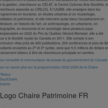
e la gestion, chercheure au CÉLAT, le Centre Cultures-Arts-Sociétés, e
hercheure associée au CRILCQ. À l’UQAM, elle enseigne dans les
rogrammes en tourisme, en études urbaines et en muséologie,
édiation et patrimoine, et elle intervient aussi dans l’encadrement en
ittérature, en histoire de l’art, en anthropologie, en urbanisme, en
éographie, en économie et en sociologie dans plusieurs pays.
écipiendaire en 2022 du Prix du Québec Gérard-Morisset, elle a été
lue à la Société royale du Canada en 2011. Elle compte à son
urriculum vitae près de 400 publications, 200 conférences et plus de 8
e
e
tudiants encadrés au 2
et 3
cycles, ainsi que 5,5 millions de dollars e
inancement obtenu à titre de chercheure principale en carrière.
our consulter le communiquer de presse du gouvernement du Canada
our en savoir plus sur la programmation 2022-2029 de la Chaire
 Retour
SoutChaire
InsInfo
Logo Chaire Patrimoine FR
.