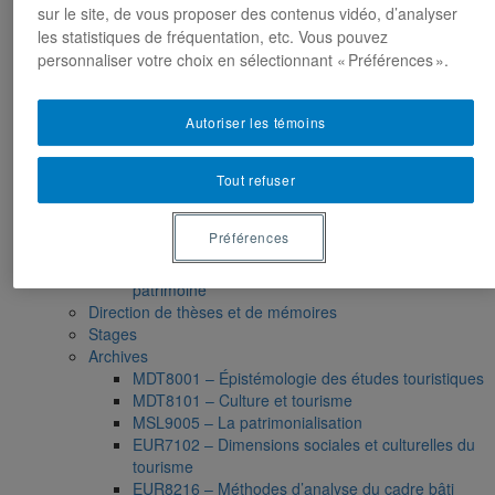
EUR8511 – Identités urbaines et paysages culturels
sur le site, de vous proposer des contenus vidéo, d’analyser
: imprégnations, requalifications, appropriations
les statistiques de fréquentation, etc. Vous pouvez
EUR9119 – Patrimoine et développement local
personnaliser votre choix en sélectionnant « Préférences ».
EUR9335 – Séminaire de préparation du projet de
thèse en études urbaines
EUR9212 – Séminaire méthodologique : axe «
Autoriser les témoins
Patrimoine urbain »
EUR9118 – Patrimonialisation et représentations
patrimoniales en milieu urbain
Tout refuser
Muséologie, médiation et patrimoine
MSL9006 La patrimonialisation
Préférences
Histoire de l’art
HAR2644 – Animation, communications, gestion en
patrimoine
Direction de thèses et de mémoires
Stages
Archives
MDT8001 – Épistémologie des études touristiques
MDT8101 – Culture et tourisme
MSL9005 – La patrimonialisation
EUR7102 – Dimensions sociales et culturelles du
tourisme
EUR8216 – Méthodes d’analyse du cadre bâti