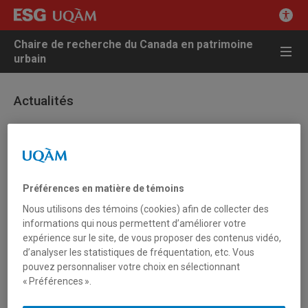
Chaire de recherche du Canada en patrimoine
urbain
Actualités
13 avril 2012 - Colloque Jean-Claude Marsan.
[S’]Approprier la ville
Inscription au Colloque “S’approprier la ville”
Préférences en matière de témoins
Nous utilisons des témoins (cookies) afin de collecter des
Dernière semaine pour l’inscription au colloque
[S’]Approprier la
informations qui nous permettent d’améliorer votre
ville. Le devenir-ensemble, du patrimoine urbain aux
expérience sur le site, de vous proposer des contenus vidéo,
paysages culturels »
qui aura lieu:
d’analyser les statistiques de fréquentation, etc. Vous
pouvez personnaliser votre choix en sélectionnant
16 et 17 avril : Au Musée des Beaux-Arts de Montréal, Pavillon
« Préférences ».
Claire et Marc Bourgie, 1339 rue Sherbrooke Ouest
18 avril : UQAM, Complexe des sciences Pierre Dansereau, SH-