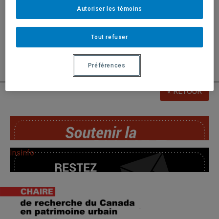
Autoriser les témoins
2800, 200 rue Sherbrooke Ouest
FORMULAIRE D’INSCRIPTION: CLIQUEZ ICI
Tout refuser
Pour plus d’informations:
colloqueville@uqam.ca
Préférences
« RETOUR
SoutChaire
InsInfo
.