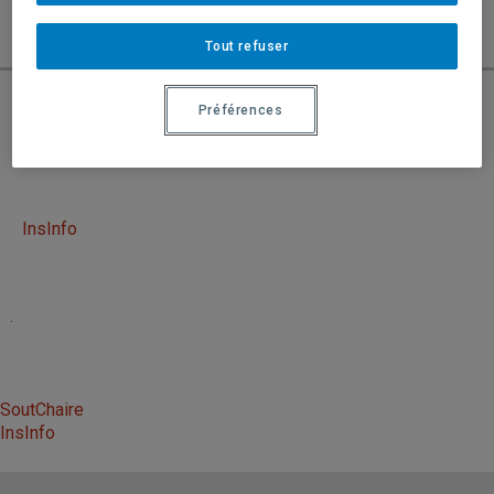
Tout refuser
« RETOUR
Préférences
SoutChaire
InsInfo
.
SoutChaire
InsInfo