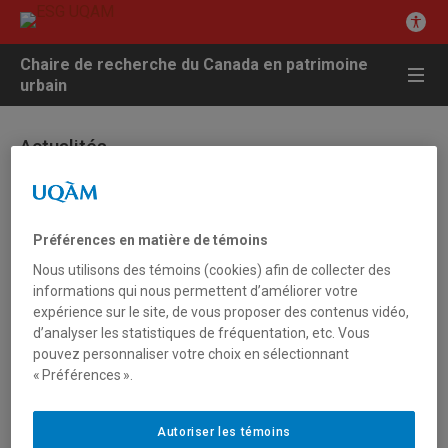
Chaire de recherche du Canada en patrimoine
urbain
Actualités
8 février 2012 - Autres actualités
Préférences en matière de témoins
Formulaire d’inscription – Colloque Marsan
Nous utilisons des témoins (cookies) afin de collecter des
informations qui nous permettent d’améliorer votre
Colloque international
“S’approprier la ville”
expérience sur le site, de vous proposer des contenus vidéo,
d’analyser les statistiques de fréquentation, etc. Vous
Vous pouvez maintenant vous inscrire en ligne au colloque
pouvez personnaliser votre choix en sélectionnant
‘S’approprier la ville” qui aura lieu du
16 au 18 avril 2012
au
« Préférences ».
Pavillon d’art québécois et canadien du Musée des beaux-arts de
Montréal.
Autoriser les témoins
FORMULAIRE D’INSCRIPTION EN LIGNE