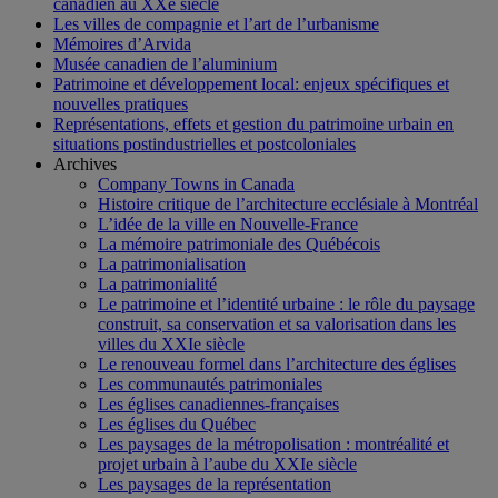
canadien au XXe siècle
Les villes de compagnie et l’art de l’urbanisme
Mémoires d’Arvida
Musée canadien de l’aluminium
Patrimoine et développement local: enjeux spécifiques et
nouvelles pratiques
Représentations, effets et gestion du patrimoine urbain en
situations postindustrielles et postcoloniales
Archives
Company Towns in Canada
Histoire critique de l’architecture ecclésiale à Montréal
L’idée de la ville en Nouvelle-France
La mémoire patrimoniale des Québécois
La patrimonialisation
La patrimonialité
Le patrimoine et l’identité urbaine : le rôle du paysage
construit, sa conservation et sa valorisation dans les
villes du XXIe siècle
Le renouveau formel dans l’architecture des églises
Les communautés patrimoniales
Les églises canadiennes-françaises
Les églises du Québec
Les paysages de la métropolisation : montréalité et
projet urbain à l’aube du XXIe siècle
Les paysages de la représentation