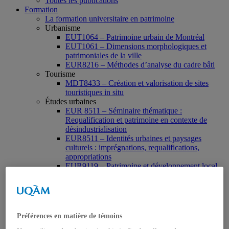
Toutes les publications
Formation
La formation universitaire en patrimoine
Urbanisme
EUT1064 – Patrimoine urbain de Montréal
EUT1061 – Dimensions morphologiques et
patrimoniales de la ville
EUR8216 – Méthodes d’analyse du cadre bâti
Tourisme
MDT8433 – Création et valorisation de sites
touristiques in situ
Études urbaines
EUR 8511 – Séminaire thématique :
Requalification et patrimoine en contexte de
désindustrialisation
EUR8511 – Identités urbaines et paysages
culturels : imprégnations, requalifications,
appropriations
EUR9119 – Patrimoine et développement local
EUR9335 – Séminaire de préparation du projet
de thèse en études urbaines
EUR9212 – Séminaire méthodologique : axe «
Patrimoine urbain »
EUR9118 – Patrimonialisation et représentations
Préférences en matière de témoins
patrimoniales en milieu urbain