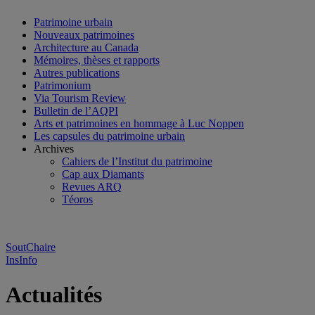
Patrimoine urbain
Nouveaux patrimoines
Architecture au Canada
Mémoires, thèses et rapports
Autres publications
Patrimonium
Via Tourism Review
Bulletin de l’AQPI
Arts et patrimoines en hommage à Luc Noppen
Les capsules du patrimoine urbain
Archives
Cahiers de l’Institut du patrimoine
Cap aux Diamants
Revues ARQ
Téoros
SoutChaire
InsInfo
Actualités