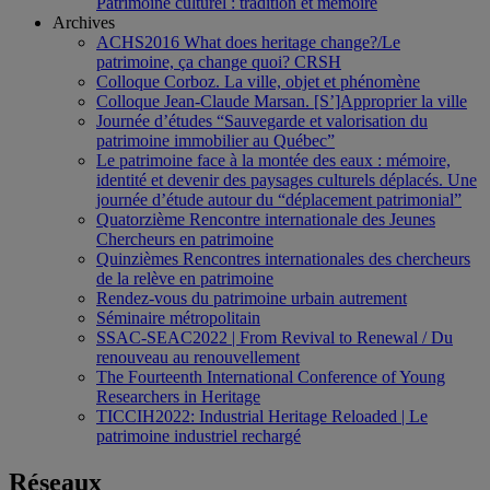
Patrimoine culturel : tradition et mémoire
Archives
ACHS2016 What does heritage change?/Le
patrimoine, ça change quoi? CRSH
Colloque Corboz. La ville, objet et phénomène
Colloque Jean-Claude Marsan. [S’]Approprier la ville
Journée d’études “Sauvegarde et valorisation du
patrimoine immobilier au Québec”
Le patrimoine face à la montée des eaux : mémoire,
identité et devenir des paysages culturels déplacés. Une
journée d’étude autour du “déplacement patrimonial”
Quatorzième Rencontre internationale des Jeunes
Chercheurs en patrimoine
Quinzièmes Rencontres internationales des chercheurs
de la relève en patrimoine
Rendez-vous du patrimoine urbain autrement
Séminaire métropolitain
SSAC-SEAC2022 | From Revival to Renewal / Du
renouveau au renouvellement
The Fourteenth International Conference of Young
Researchers in Heritage
TICCIH2022: Industrial Heritage Reloaded | Le
patrimoine industriel rechargé
Réseaux