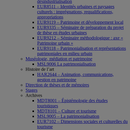
désindustrialisation
EUR8511 – Identités urbaines et paysages
culturels : imprégnations, requalifications,
appropriations
EUR9119 – Patrimoine et développement local
EUR9335 – Séminaire de préparation du projet
de thèse en études urbaines
EUR9212 – Séminaire méthodologique : axe «
Patrimoine urbain »
EUR9118 – Patrimonialisation et représentations
patrimoniales en milieu urbain
Muséologie, médiation et patrimoine
MSL9006 La patrimonialisation
Histoire de l’art
HAR2644 – Animation, communications,
gestion en patrimoine
Direction de thèses et de mémoires
Stages
Archives
MDT8001 – Épistémologie des études
touristiques
MDT8101 – Culture et tourisme
MSL9005 – La patrimonialisation
EUR7102 – Dimensions sociales et culturelles du
tourisme