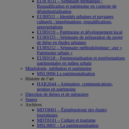
EUR 8511 – Séminaire thématique :
Requalification et patrimoine en contexte de
désindustrialisation
EUR8511 – Identités urbaines et paysages
culturels : imprégnations, requalifications,
appropriations
EUR9119 – Patrimoine et développement local
EUR9335 – Séminaire de préparation du projet
de thèse en études urbaines
EUR9212 – Séminaire méthodologique : axe «
Patrimoine urbain »
EUR9118 – Patrimonialisation et représentations
patrimoniales en milieu urbain
Muséologie, médiation et patrimoine
MSL9006 La patrimonialisation
Histoire de l’art
HAR2644 – Animation, communications,
gestion en patrimoine
Direction de thèses et de mémoires
Stages
Archives
MDT8001 – Épistémologie des études
touristiques
MDT8101 – Culture et tourisme
MSL9005 – La patrimonialisation