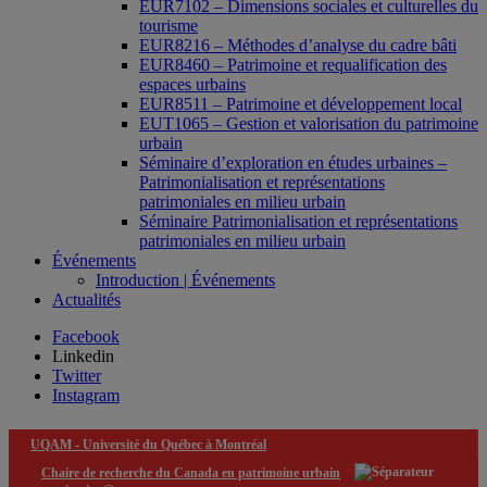
EUR7102 – Dimensions sociales et culturelles du
tourisme
EUR8216 – Méthodes d’analyse du cadre bâti
EUR8460 – Patrimoine et requalification des
espaces urbains
EUR8511 – Patrimoine et développement local
EUT1065 – Gestion et valorisation du patrimoine
urbain
Séminaire d’exploration en études urbaines –
Patrimonialisation et représentations
patrimoniales en milieu urbain
Séminaire Patrimonialisation et représentations
patrimoniales en milieu urbain
Événements
Introduction | Événements
Actualités
Facebook
Linkedin
Twitter
Instagram
UQAM -
Université du Québec à Montréal
Chaire de recherche du Canada en patrimoine urbain