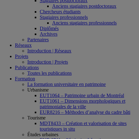
Stagiaires postdoctoraux
Anciens stagiaires postdoctoraux
Chercheurs étudiants
Stagiaires professionnels
Anciens stagiaires professionnels
Diplômés
Archives
Partenaires
Réseaux
Introduction | Réseaux
Projets
Introduction | Projets
Publications
Toutes les publications
Formation
La formation universitaire en patrimoine
Urbanisme
EUT1064 – Patrimoine urbain de Montréal
EUT1061 – Dimensions morphologiques et
patrimoniales de la ville
EUR8216 – Méthodes d’analyse du cadre bâti
Tourisme
MDT8433 – Création et valorisation de sites
touristiques in situ
Études urbaines