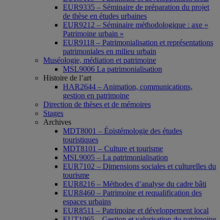
EUR9335 – Séminaire de préparation du projet
de thèse en études urbaines
EUR9212 – Séminaire méthodologique : axe «
Patrimoine urbain »
EUR9118 – Patrimonialisation et représentations
patrimoniales en milieu urbain
Muséologie, médiation et patrimoine
MSL9006 La patrimonialisation
Histoire de l’art
HAR2644 – Animation, communications,
gestion en patrimoine
Direction de thèses et de mémoires
Stages
Archives
MDT8001 – Épistémologie des études
touristiques
MDT8101 – Culture et tourisme
MSL9005 – La patrimonialisation
EUR7102 – Dimensions sociales et culturelles du
tourisme
EUR8216 – Méthodes d’analyse du cadre bâti
EUR8460 – Patrimoine et requalification des
espaces urbains
EUR8511 – Patrimoine et développement local
EUT1065 – Gestion et valorisation du patrimoine