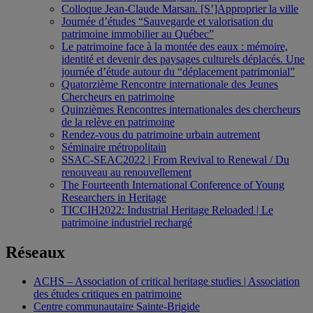
Colloque Jean-Claude Marsan. [S’]Approprier la ville
Journée d’études “Sauvegarde et valorisation du
patrimoine immobilier au Québec”
Le patrimoine face à la montée des eaux : mémoire,
identité et devenir des paysages culturels déplacés. Une
journée d’étude autour du “déplacement patrimonial”
Quatorzième Rencontre internationale des Jeunes
Chercheurs en patrimoine
Quinzièmes Rencontres internationales des chercheurs
de la relève en patrimoine
Rendez-vous du patrimoine urbain autrement
Séminaire métropolitain
SSAC-SEAC2022 | From Revival to Renewal / Du
renouveau au renouvellement
The Fourteenth International Conference of Young
Researchers in Heritage
TICCIH2022: Industrial Heritage Reloaded | Le
patrimoine industriel rechargé
Réseaux
ACHS – Association of critical heritage studies | Association
des études critiques en patrimoine
Centre communautaire Sainte-Brigide