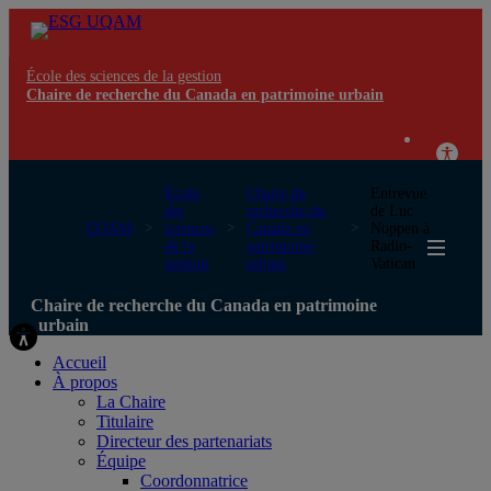
École des sciences de la gestion
Chaire de recherche du Canada en patrimoine urbain
École
Chaire de
Entrevue
des
recherche du
de Luc
UQAM
sciences
Canada en
Noppen à
de la
patrimoine
Radio-
gestion
urbain
Vatican
Chaire de recherche du Canada en patrimoine
urbain
Accueil
À propos
La Chaire
Titulaire
Directeur des partenariats
Équipe
Coordonnatrice