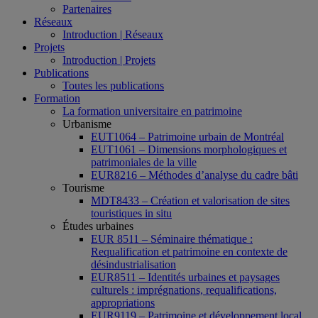
Partenaires
Réseaux
Introduction | Réseaux
Projets
Introduction | Projets
Publications
Toutes les publications
Formation
La formation universitaire en patrimoine
Urbanisme
EUT1064 – Patrimoine urbain de Montréal
EUT1061 – Dimensions morphologiques et
patrimoniales de la ville
EUR8216 – Méthodes d’analyse du cadre bâti
Tourisme
MDT8433 – Création et valorisation de sites
touristiques in situ
Études urbaines
EUR 8511 – Séminaire thématique :
Requalification et patrimoine en contexte de
désindustrialisation
EUR8511 – Identités urbaines et paysages
culturels : imprégnations, requalifications,
appropriations
EUR9119 – Patrimoine et développement local