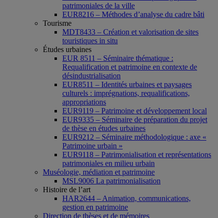
patrimoniales de la ville
EUR8216 – Méthodes d’analyse du cadre bâti
Tourisme
MDT8433 – Création et valorisation de sites
touristiques in situ
Études urbaines
EUR 8511 – Séminaire thématique :
Requalification et patrimoine en contexte de
désindustrialisation
EUR8511 – Identités urbaines et paysages
culturels : imprégnations, requalifications,
appropriations
EUR9119 – Patrimoine et développement local
EUR9335 – Séminaire de préparation du projet
de thèse en études urbaines
EUR9212 – Séminaire méthodologique : axe «
Patrimoine urbain »
EUR9118 – Patrimonialisation et représentations
patrimoniales en milieu urbain
Muséologie, médiation et patrimoine
MSL9006 La patrimonialisation
Histoire de l’art
HAR2644 – Animation, communications,
gestion en patrimoine
Direction de thèses et de mémoires