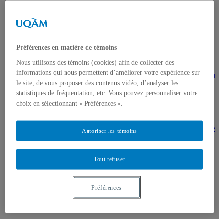
gestion en patrimoine
Direction de thèses et de mémoires
Stages
Archives
MDT8001 – Épistémologie des études
Préférences en matière de témoins
touristiques
MDT8101 – Culture et tourisme
Nous utilisons des témoins (cookies) afin de collecter des
MSL9005 – La patrimonialisation
informations qui nous permettent d’améliorer votre expérience sur
EUR7102 – Dimensions sociales et culturelles du
le site, de vous proposer des contenus vidéo, d’analyser les
tourisme
EUR8216 – Méthodes d’analyse du cadre bâti
statistiques de fréquentation, etc. Vous pouvez personnaliser votre
EUR8460 – Patrimoine et requalification des
choix en sélectionnant « Préférences ».
espaces urbains
EUR8511 – Patrimoine et développement local
EUT1065 – Gestion et valorisation du patrimoine
Autoriser les témoins
urbain
Séminaire d’exploration en études urbaines –
Patrimonialisation et représentations
Tout refuser
patrimoniales en milieu urbain
Séminaire Patrimonialisation et représentations
patrimoniales en milieu urbain
Préférences
Événements
Introduction | Événements
Actualités