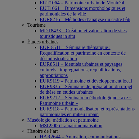
EUT1064 – Patrimoine urbain de Montréal
EUT1061 – Dimensions morphologiques et
patrimoniales de la ville
EUR8216 – Méthodes d’analyse du cadre bâti
Tourisme
MDT8433 – Création et valorisation de sites
touristiques in situ
Études urbaines
EUR 8511 – Séminaire thématique :
Requalification et patrimoine en contexte de
désindustrialisation
EUR8511 – Identités urbaines et paysages
culturels : imprégnations, requalifications,
appropriations
EUR9119 – Patrimoine et développement local
EUR9335 – Séminaire de préparation du projet
de thèse en études urbaines
EUR9212 – Séminaire méthodologique : axe «
Patrimoine urbain »
EUR9118 – Patrimonialisation et représentations
patrimoniales en milieu urbain
Muséologie, médiation et patrimoine
MSL9006 La patrimonialisation
Histoire de l’art
HAR2644 – Animation, communications,