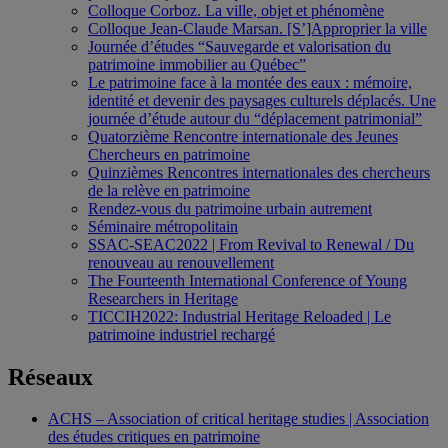
Colloque Corboz. La ville, objet et phénomène
Colloque Jean-Claude Marsan. [S’]Approprier la ville
Journée d’études “Sauvegarde et valorisation du
patrimoine immobilier au Québec”
Le patrimoine face à la montée des eaux : mémoire,
identité et devenir des paysages culturels déplacés. Une
journée d’étude autour du “déplacement patrimonial”
Quatorzième Rencontre internationale des Jeunes
Chercheurs en patrimoine
Quinzièmes Rencontres internationales des chercheurs
de la relève en patrimoine
Rendez-vous du patrimoine urbain autrement
Séminaire métropolitain
SSAC-SEAC2022 | From Revival to Renewal / Du
renouveau au renouvellement
The Fourteenth International Conference of Young
Researchers in Heritage
TICCIH2022: Industrial Heritage Reloaded | Le
patrimoine industriel rechargé
Réseaux
ACHS – Association of critical heritage studies | Association
des études critiques en patrimoine