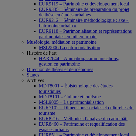
EUR9119 – Patrimoine et développement local
EUR9335 – Séminaire de préparation du projet
de thèse en études urbaines
EUR9212 – Séminaire méthodologique : axe «
Patrimoine urbain »
EUR9118 – Patrimonialisation et représentations
patrimoniales en milieu urbain
Muséologie, médiation et patrimoine
MSL9006 La patrimonialisation
Histoire de l’art
HAR2644 – Animation, communications,
gestion en patrimoine
Direction de thèses et de mémoires
Stages
Archives
MDT8001 – Épistémologie des études
touristiques
MDT8101 – Culture et tourisme
MSL9005 – La patrimonialisation
EUR7102 – Dimensions sociales et culturelles du
tourisme
EUR8216 – Méthodes d’analyse du cadre bâti
EUR8460 – Patrimoine et requalification des
espaces urbains
EUR8511 – Patrimoine et développement local