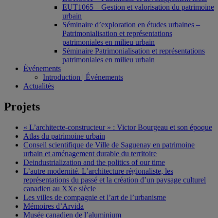
EUT1065 – Gestion et valorisation du patrimoine
urbain
Séminaire d’exploration en études urbaines –
Patrimonialisation et représentations
patrimoniales en milieu urbain
Séminaire Patrimonialisation et représentations
patrimoniales en milieu urbain
Événements
Introduction | Événements
Actualités
Projets
« L’architecte-constructeur » : Victor Bourgeau et son époque
Atlas du patrimoine urbain
Conseil scientifique de Ville de Saguenay en patrimoine
urbain et aménagement durable du territoire
Deindustrialization and the politics of our time
L’autre modernité. L’architecture régionaliste, les
représentations du passé et la création d’un paysage culturel
canadien au XXe siècle
Les villes de compagnie et l’art de l’urbanisme
Mémoires d’Arvida
Musée canadien de l’aluminium