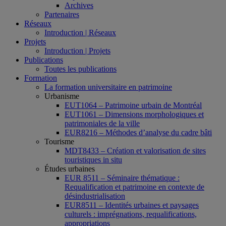
Archives
Partenaires
Réseaux
Introduction | Réseaux
Projets
Introduction | Projets
Publications
Toutes les publications
Formation
La formation universitaire en patrimoine
Urbanisme
EUT1064 – Patrimoine urbain de Montréal
EUT1061 – Dimensions morphologiques et
patrimoniales de la ville
EUR8216 – Méthodes d’analyse du cadre bâti
Tourisme
MDT8433 – Création et valorisation de sites
touristiques in situ
Études urbaines
EUR 8511 – Séminaire thématique :
Requalification et patrimoine en contexte de
désindustrialisation
EUR8511 – Identités urbaines et paysages
culturels : imprégnations, requalifications,
appropriations