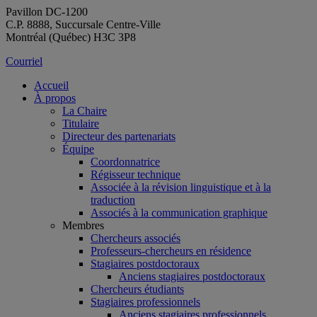
Pavillon DC-1200
C.P. 8888, Succursale Centre-Ville
Montréal (Québec) H3C 3P8
Courriel
Accueil
À propos
La Chaire
Titulaire
Directeur des partenariats
Équipe
Coordonnatrice
Régisseur technique
Associée à la révision linguistique et à la
traduction
Associés à la communication graphique
Membres
Chercheurs associés
Professeurs-chercheurs en résidence
Stagiaires postdoctoraux
Anciens stagiaires postdoctoraux
Chercheurs étudiants
Stagiaires professionnels
Anciens stagiaires professionnels