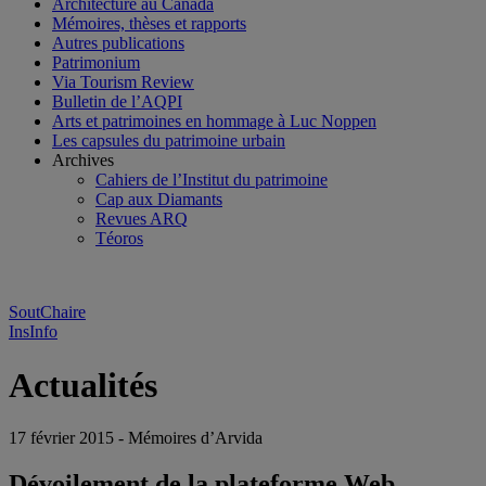
Architecture au Canada
Mémoires, thèses et rapports
Autres publications
Patrimonium
Via Tourism Review
Bulletin de l’AQPI
Arts et patrimoines en hommage à Luc Noppen
Les capsules du patrimoine urbain
Archives
Cahiers de l’Institut du patrimoine
Cap aux Diamants
Revues ARQ
Téoros
SoutChaire
InsInfo
Actualités
17 février 2015 - Mémoires d’Arvida
Dévoilement de la plateforme Web