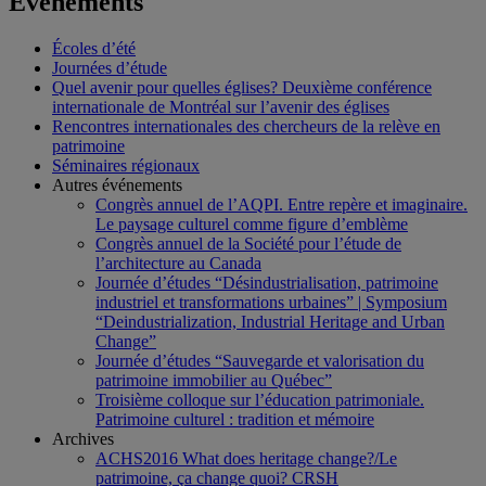
Événements
Écoles d’été
Journées d’étude
Quel avenir pour quelles églises? Deuxième conférence
internationale de Montréal sur l’avenir des églises
Rencontres internationales des chercheurs de la relève en
patrimoine
Séminaires régionaux
Autres événements
Congrès annuel de l’AQPI. Entre repère et imaginaire.
Le paysage culturel comme figure d’emblème
Congrès annuel de la Société pour l’étude de
l’architecture au Canada
Journée d’études “Désindustrialisation, patrimoine
industriel et transformations urbaines” | Symposium
“Deindustrialization, Industrial Heritage and Urban
Change”
Journée d’études “Sauvegarde et valorisation du
patrimoine immobilier au Québec”
Troisième colloque sur l’éducation patrimoniale.
Patrimoine culturel : tradition et mémoire
Archives
ACHS2016 What does heritage change?/Le
patrimoine, ça change quoi? CRSH