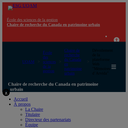
École des sciences de la gestion
Chaire de recherche du Canada en patrimoine urbain
Chaire de
Dévoilement
École
recherche
de la
des
du Canada
plateforme
UQAM
sciences
en
Web
de la
patrimoine
“Mémoires
gestion
urbain
d’Arvida”
Chaire de recherche du Canada en patrimoine
urbain
Accueil
À propos
La Chaire
Titulaire
Directeur des partenariats
Équipe