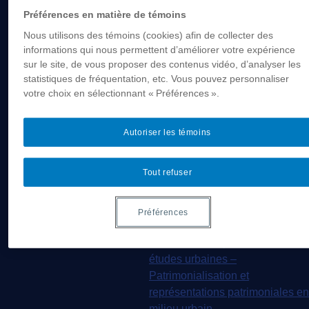
MSL9005 – La
Préférences en matière de témoins
patrimonialisation
Nous utilisons des témoins (cookies) afin de collecter des
EUR7102 – Dimensions
informations qui nous permettent d’améliorer votre expérience
sociales et culturelles du
sur le site, de vous proposer des contenus vidéo, d’analyser les
tourisme
statistiques de fréquentation, etc. Vous pouvez personnaliser
votre choix en sélectionnant « Préférences ».
EUR8216 – Méthodes d’analyse
du cadre bâti
EUR8460 – Patrimoine et
Autoriser les témoins
requalification des espaces
urbains
Tout refuser
EUR8511 – Patrimoine et
développement local
EUT1065 – Gestion et
Préférences
valorisation du patrimoine urbain
Séminaire d’exploration en
études urbaines –
Patrimonialisation et
représentations patrimoniales en
milieu urbain