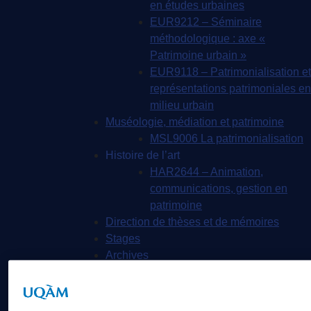
en études urbaines
EUR9212 – Séminaire
méthodologique : axe «
Patrimoine urbain »
EUR9118 – Patrimonialisation et
représentations patrimoniales en
milieu urbain
Muséologie, médiation et patrimoine
MSL9006 La patrimonialisation
Histoire de l’art
HAR2644 – Animation,
communications, gestion en
patrimoine
Direction de thèses et de mémoires
Stages
Archives
MDT8001 – Épistémologie des
études touristiques
MDT8101 – Culture et tourisme