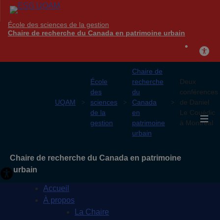
École des sciences de la gestion
Chaire de recherche du Canada en patrimoine urbain
Chaire de
École
recherche
Deux
des
du
conférences
UQAM
sciences
Canada
de Daniel
de la
en
Le Couédic
gestion
patrimoine
à Montréal
urbain
Chaire de recherche du Canada en patrimoine
urbain
Accueil
À propos
La Chaire