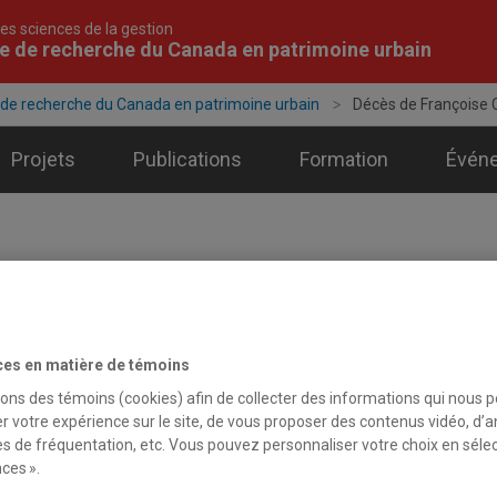
es sciences de la gestion
e de recherche du Canada en patrimoine urbain
 de recherche du Canada en patrimoine urbain
Décès de Françoise
Projets
Publications
Formation
Évén
alités
ces en matière de témoins
nvier 2025 - Autres actualités
sons des témoins (cookies) afin de collecter des informations qui nous 
s de Françoise Choay
r votre expérience sur le site, de vous proposer des contenus vidéo, d’a
es de fréquentation, etc. Vous pouvez personnaliser votre choix en séle
ire de recherche du Canada en patrimoine urbain se joint au concert de
ces ».
u le 8 janvier 2025, ont souhaité rappeler l’immense contribution de cet