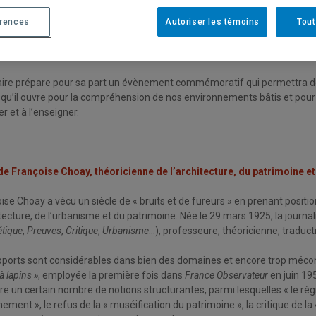
oine au savoir, à la recherche et à la pensée sur la ville et le paysage con
érences
Autoriser les témoins
Tout
collègue Thierry Paquot nous a offert ce texte commémoratif qu’il a publ
mission.
ire prépare pour sa part un évènement commémoratif qui permettra de 
 qu’il ouvre pour la compréhension de nos environnements bâtis et pour not
er et à l’enseigner.
e Françoise Choay, théoricienne de l’architecture, du patrimoine et 
oise Choay a vécu un siècle de « bruits et de fureurs » en prenant pos
itecture, de l’urbanisme et du patrimoine. Née le 29 mars 1925, la journal
́tique
,
Preuves
,
Critique
,
Urbanisme
…), professeure, théoricienne, traductri
ports sont considérables dans bien des domaines et encore trop méconn
̀ lapins »
, employée la première fois dans
France Observateur
en juin 19
re un certain nombre de notions structurantes, parmi lesquelles « le règn
ement », le refus de la « muséification du patrimoine », la critique de la « r