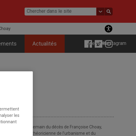
 Choay
ements
Actualités
Facebook
Twitter
Instagram
permettent
nalyser les
ctionnant
s voix qui, au lendemain du décès de Françoise Choay,
te historienne et théoricienne de l’urbanisme et du