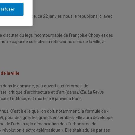
struit.
 refuser
ié dans Le Monde, ce 22 janvier; nous le republions ici avec
discuter du legs incontournable de Françoise Choay et des
re capacité collective à réfléchir au sens de la ville, à
de la ville
ition dans le domaine, peu ouvert aux femmes, de
iste, critique d’architecture et d’art (dans
L
’
Œil
,
La Revue
ce et éditrice, est morte le 8 janvier à Paris.
us. C’est à elle que l’on doit, notamment, la formule de
«
59, pour désigner les grands ensembles. Elle aura développé
e de l’urbain », la dénonciation de « l’urbanisme de
évolution électro-télématique ». Elle était adulée par ses