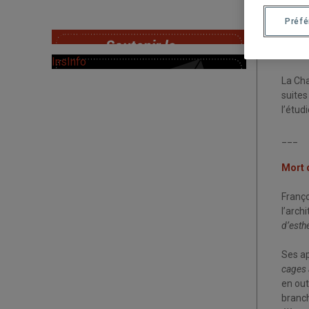
patrim
Préf
SoutChaire
Notre 
sa per
InsInfo
La Cha
suites
l’étudi
___
Mort d
Franç
l’arch
d’esthe
Ses ap
cages a
en out
branch