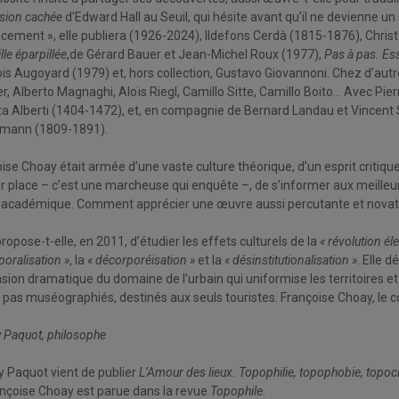
ion cachée
d’Edward Hall au Seuil, qui hésite avant qu’il ne devienne un su
cement », elle publiera (1926-2024), Ildefons Cerdà (1815-1876), Chri
lle éparpillée
,de Gérard Bauer et Jean-Michel Roux (1977),
Pas à pas. Es
ois Augoyard (1979) et, hors collection, Gustavo Giovannoni. Chez d’autres
, Alberto Magnaghi, Aloïs Riegl, Camillo Sitte, Camillo Boito… Avec Pierre
ta Alberti (1404-1472), et, en compagnie de Bernard Landau et Vincent Sa
mann (1809-1891).
oise Choay était armée d’une vaste culture théorique, d’un esprit critique a
ur place – c’est une marcheuse qui enquête –, de s’informer aux meilleur
 académique. Comment apprécier une œuvre aussi percutante et novatrice
propose-t-elle, en 2011, d’étudier les effets culturels de la
« révolution él
poralisation »
, la
« décorporéisation »
et la
« désinstitutionalisation »
. Elle 
nsion dramatique du domaine de l’urbain qui uniformise les territoires et
 pas muséographiés, destinés aux seuls touristes. Françoise Choay, le 
y Paquot, philosophe
y Paquot vient de publier
L’Amour des lieux. Topophilie, topophobie, topo
nçoise Choay est parue dans la revue
Topophile
.