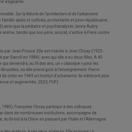
nne exigeante.
e modèle. Sur la théorie de l’architecture et de l’urbanisme
famille aisée et cultivée, protestante et juive républicaine,
983) ainsi que la pédiatre et psychanalyste Jenny Aubry
 anime, tandis que son père, avocat, s’active à Paris contre
mulée par Jean Prouvé. Elle est mariée à Jean Choay (1923-
par Sanofi en 1984), avec qui elle a eu deux filles. A 40
e qui deviendra, au fil des ans, un
« classique »
pour les
̀ Bruxelles, où elle prend goût à l’enseignement. Pierre
nt de créer en 1969 un Institut d’urbanisme. Ils éditeront plus
n revue et augmentée, 2023, PUF).
l, 1980), Françoise Choay participe à des colloques
 siège dans de nombreuses institutions, accompagne de
du Brésil à la Chine en passant par l’Italie et l’Allemagne.
uire des auteurs, à ses yeux, majeurs. Elle propose
La