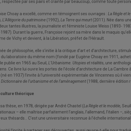
es, respectée par ses pairs et crainte par beaucoup, comme toute perso
oise Choay a excellé, comme en témoignent ses ouvrages :
La Règle et l
),
L’Allégorie du patrimoine
(1992),
La Terre qui meurt
(2011). Née dans une 
 deux tantes illustres, la journaliste et féministe Louise Weiss (1893- 1
1987). Durant la guerre, Françoise rejoint sa mère dans le maquis qu’elle
ime de Vichy et devient, à la Libération, préfet de l’Hérault.
mée de philosophie, elle s’initie à la critique d’art et d’architecture, sti
 du laboratoire du même nom (fondé par Eugène Choay en 1911, acheté 
lle publie en 1965 au Seuil,
L’Urbanisme. Utopies et réalités
, une anthologi
iens. Ce livre lui ouvre les portes de l’école d’architecture de La Cambre a
 (né en 1937) l’invite à l’université expérimentale de Vincennes où il vie
e
Dictionnaire de l’urbanisme et de l’aménagement
(1988, dernière éditio
culture théorique
 sa thèse, en 1978, dirigée par André Chastel (
La Règle et le modèle
, Seui
ationaux – elle maîtrise parfaitement l’anglais, l’allemand, l’italien –,
ux thésards… C’est une universitaire reconnue à l’échelle internationale, 
iosité l’incite à partager ses découvertes, aussi œuvre-t-elle pour trad