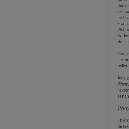
Dimens
« Espa
ou la vi
Franç
Webber
Battis
Hauss
Franç
voir s
milieu
Ainsi 
détem
l’exte
et non
Thierr
Thierr
de Fra