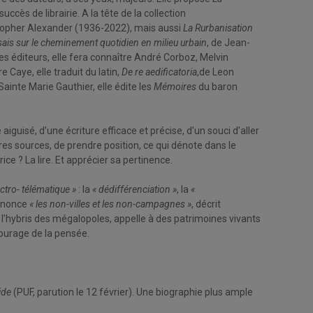
ccès de librairie. A la tête de la collection
stopher Alexander (1936-2022), mais aussi
La Rurbanisation
sais sur le cheminement quotidien en milieu urbain
, de Jean-
 éditeurs, elle fera connaître André Corboz, Melvin
 Caye, elle traduit du latin,
De re aedificatoria
,de Leon
inte Marie Gauthier, elle édite les
Mémoires
du baron
iguisé, d’une écriture efficace et précise, d’un souci d’aller
es sources, de prendre position, ce qui dénote dans le
 ? La lire. Et apprécier sa pertinence.
ectro- télématique »
: la
« dédifférenciation »
, la
«
dénonce
« les non-villes et les non-campagnes »
, décrit
 l’hybris des mégalopoles, appelle à des patrimoines vivants
courage de la pensée.
cide
(PUF, parution le 12 février). Une biographie plus ample