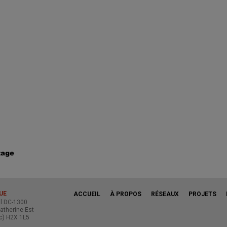
UE
ACCUEIL
À PROPOS
RÉSEAUX
PROJETS
al DC-1300
atherine Est
c) H2X 1L5