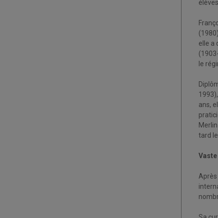
élèv
Franç
(1980
elle a
(1903-
le rég
Diplô
1993),
ans, e
pratic
Merlin
tard l
Vaste 
Après
intern
nombre
Sa cur