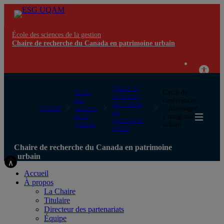
École des sciences de la gestion
Chaire de recherche du Canada en patrimoine urbain
Chaire de
École
Cycle de
recherche
des
conférences
du Canada
UQAM
sciences
– Aménager
en
de la
l’imaginaire
patrimoine
gestion
urbain
urbain
Chaire de recherche du Canada en patrimoine
urbain
Accueil
À propos
La Chaire
Titulaire
Directeur des partenariats
Équipe