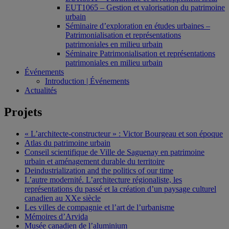
EUT1065 – Gestion et valorisation du patrimoine
urbain
Séminaire d’exploration en études urbaines –
Patrimonialisation et représentations
patrimoniales en milieu urbain
Séminaire Patrimonialisation et représentations
patrimoniales en milieu urbain
Événements
Introduction | Événements
Actualités
Projets
« L’architecte-constructeur » : Victor Bourgeau et son époque
Atlas du patrimoine urbain
Conseil scientifique de Ville de Saguenay en patrimoine
urbain et aménagement durable du territoire
Deindustrialization and the politics of our time
L’autre modernité. L’architecture régionaliste, les
représentations du passé et la création d’un paysage culturel
canadien au XXe siècle
Les villes de compagnie et l’art de l’urbanisme
Mémoires d’Arvida
Musée canadien de l’aluminium