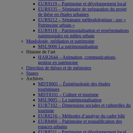
EUR9119 – Patrimoine et développement local
EUR9335 – Séminaire de préparation du projet
de thèse en études urbaines
EUR9212 – Séminaire méthodologique : axe «
Patrimoine urbain »
EUR9118 – Patrimonialisation et représentations
patrimoniales en milieu urbain
Muséologie, médiation et patrimoine
MSL9006 La patrimonialisation
Histoire de l’art
HAR2644 – Animation, communications,
gestion en patrimoine
Direction de thèses et de mémoires
Stages
Archives
MDT8001 – Épistémologie des études
touristiques
MDT8101 – Culture et tourisme
MSL9005 – La patrimonialisation
EUR7102 – Dimensions sociales et culturelles du
tourisme
EUR8216 – Méthodes d’analyse du cadre bâti
EUR8460 – Patrimoine et requalification des
espaces urbains
EUR8511 – Patrimoine et développement local