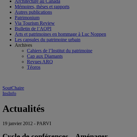
Architecture au Canada
Mémoires, thèses et rapports
Autres publications
Patrimonium
Via Tourism Review
Bulletin de l’AQPI
Arts et patrimoines en hommage à Luc Noppen
Les capsules du patrimoine urbain
Archives
Cahiers de l’Institut du patrimoine
Cap aux Diamants
Revues ARQ
Téoros
SoutChaire
InsInfo
Actualités
19 janvier 2012 - PARVI
Cycle de conférences – Aménager