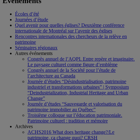
Événements
Écoles d’été
Journées d’étude
Quel avenir pour quelles églises? Deuxième conférence
internationale de Montréal sur l’avenir des églises
Rencontres internationales des chercheurs de la relève en
patrimoine
Séminaires régionaux
Autres événements
Congrès annuel de l’AQPI. Entre repère et imaginaire.
Le paysage culturel comme figure d’emblème
Congrès annuel de la Société pour l’étude de
l’architecture au Canada
Journée d’études “Désindustrialisation, patrimoine
industriel et transformations urbaines” | Symposium
“Deindustrialization, Industrial Heritage and Urban
Change”
Journée d’études “Sauvegarde et valorisation du
patrimoine immobilier au Québec”
Troisième colloque sur l’éducation patrimoniale.
Patrimoine culturel : tradition et mémoire
Archives
ACHS2016 What does heritage change?/Le
patrimoine, ça change quoi? CRSH