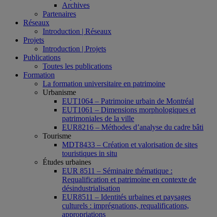
Archives
Partenaires
Réseaux
Introduction | Réseaux
Projets
Introduction | Projets
Publications
Toutes les publications
Formation
La formation universitaire en patrimoine
Urbanisme
EUT1064 – Patrimoine urbain de Montréal
EUT1061 – Dimensions morphologiques et
patrimoniales de la ville
EUR8216 – Méthodes d’analyse du cadre bâti
Tourisme
MDT8433 – Création et valorisation de sites
touristiques in situ
Études urbaines
EUR 8511 – Séminaire thématique :
Requalification et patrimoine en contexte de
désindustrialisation
EUR8511 – Identités urbaines et paysages
culturels : imprégnations, requalifications,
appropriations