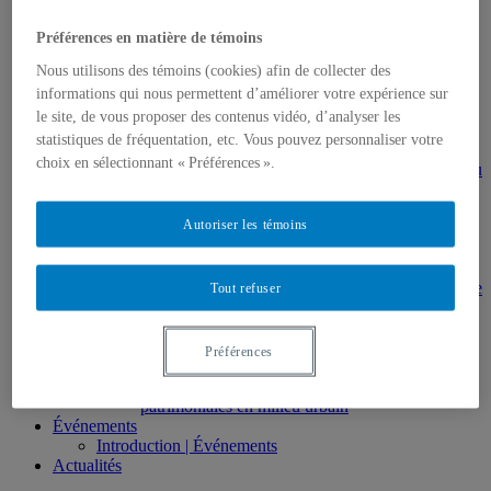
gestion en patrimoine
Direction de thèses et de mémoires
Préférences en matière de témoins
Stages
Archives
Nous utilisons des témoins (cookies) afin de collecter des
MDT8001 – Épistémologie des études
informations qui nous permettent d’améliorer votre expérience sur
touristiques
le site, de vous proposer des contenus vidéo, d’analyser les
MDT8101 – Culture et tourisme
statistiques de fréquentation, etc. Vous pouvez personnaliser votre
MSL9005 – La patrimonialisation
choix en sélectionnant « Préférences ».
EUR7102 – Dimensions sociales et culturelles du
tourisme
EUR8216 – Méthodes d’analyse du cadre bâti
Autoriser les témoins
EUR8460 – Patrimoine et requalification des
espaces urbains
EUR8511 – Patrimoine et développement local
EUT1065 – Gestion et valorisation du patrimoine
Tout refuser
urbain
Séminaire d’exploration en études urbaines –
Patrimonialisation et représentations
Préférences
patrimoniales en milieu urbain
Séminaire Patrimonialisation et représentations
patrimoniales en milieu urbain
Événements
Introduction | Événements
Actualités