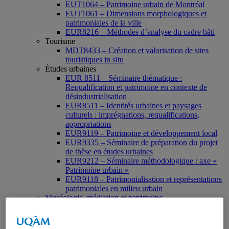
EUT1064 – Patrimoine urbain de Montréal
EUT1061 – Dimensions morphologiques et
patrimoniales de la ville
EUR8216 – Méthodes d’analyse du cadre bâti
Tourisme
MDT8433 – Création et valorisation de sites
touristiques in situ
Études urbaines
EUR 8511 – Séminaire thématique :
Requalification et patrimoine en contexte de
désindustrialisation
EUR8511 – Identités urbaines et paysages
culturels : imprégnations, requalifications,
appropriations
EUR9119 – Patrimoine et développement local
EUR9335 – Séminaire de préparation du projet
de thèse en études urbaines
EUR9212 – Séminaire méthodologique : axe «
Patrimoine urbain »
EUR9118 – Patrimonialisation et représentations
patrimoniales en milieu urbain
Muséologie, médiation et patrimoine
MSL9006 La patrimonialisation
Histoire de l’art
HAR2644 – Animation, communications,