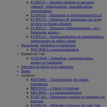
EUR8511 – Identités urbaines et paysages
culturels : imprégnations, requalifications,
appropriations
EUR9119 – Patrimoine et développement local
EUR9335 – Séminaire de préparation du projet
de thèse en études urbaines
EUR9212 – Séminaire méthodologique : axe «
Patrimoine urbain »
EUR9118 – Patrimonialisation et représentations
patrimoniales en milieu urbain
Muséologie, médiation et patrimoine
MSL9006 La patrimonialisation
Histoire de l’art
HAR2644 – Animation, communications,
gestion en patrimoine
Direction de thèses et de mémoires
Stages
Archives
MDT8001 – Épistémologie des études
touristiques
MDT8101 – Culture et tourisme
MSL9005 – La patrimonialisation
EUR7102 – Dimensions sociales et culturelles du
tourisme
EUR8216 – Méthodes d’analyse du cadre bâti