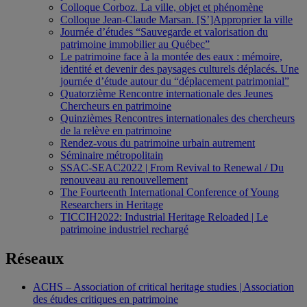
Colloque Corboz. La ville, objet et phénomène
Colloque Jean-Claude Marsan. [S’]Approprier la ville
Journée d’études “Sauvegarde et valorisation du
patrimoine immobilier au Québec”
Le patrimoine face à la montée des eaux : mémoire,
identité et devenir des paysages culturels déplacés. Une
journée d’étude autour du “déplacement patrimonial”
Quatorzième Rencontre internationale des Jeunes
Chercheurs en patrimoine
Quinzièmes Rencontres internationales des chercheurs
de la relève en patrimoine
Rendez-vous du patrimoine urbain autrement
Séminaire métropolitain
SSAC-SEAC2022 | From Revival to Renewal / Du
renouveau au renouvellement
The Fourteenth International Conference of Young
Researchers in Heritage
TICCIH2022: Industrial Heritage Reloaded | Le
patrimoine industriel rechargé
Réseaux
ACHS – Association of critical heritage studies | Association
des études critiques en patrimoine