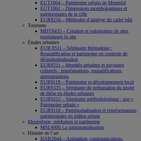
EUT1064 – Patrimoine urbain de Montréal
EUT1061 – Dimensions morphologiques et
patrimoniales de la ville
EUR8216 – Méthodes d’analyse du cadre bâti
Tourisme
MDT8433 – Création et valorisation de sites
touristiques in situ
Études urbaines
EUR 8511 – Séminaire thématique :
Requalification et patrimoine en contexte de
désindustrialisation
EUR8511 – Identités urbaines et paysages
culturels : imprégnations, requalifications,
appropriations
EUR9119 – Patrimoine et développement local
EUR9335 – Séminaire de préparation du projet
de thèse en études urbaines
EUR9212 – Séminaire méthodologique : axe «
Patrimoine urbain »
EUR9118 – Patrimonialisation et représentations
patrimoniales en milieu urbain
Muséologie, médiation et patrimoine
MSL9006 La patrimonialisation
Histoire de l’art
HAR2644 – Animation, communications,