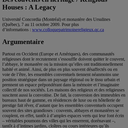
Houses : A Legacy
Université Concordia (Montréal) et monastère des Ursulines
(Québec), 7 au 11 octobre 2009. Pour plus
d’informations :
www.colloquepatrimoinereligieux.qc.ca
Argumentaire
Partout en Occident (Europe et Amériques), des communautés
religieuses dont le recrutement s’essouffle doivent quitter le couvent,
l’abbaye, le monastère ou la mission qu’elles ont traditionnellement
habité et animé. Ainsi, de plus en plus souvent désaffectés ou en
voie de l’être, les ensembles conventuels tiennent néanmoins une
position stratégique dans un paysage régional ou le tissu urbain et
prennent un espace prépondérant dans la mémoire et l’imaginaire
collectif de nos sociétés. Les maisons des religieux et des religieuses
suscitent aussi la convoitise. De fait, la conversion des immeubles en
bureaux haut de gamme, en résidences de luxe ou en hôtellerie de
prestige fait rêver, d’autant que les ensembles conventuels occupent
souvent des sites grandioses : couvents, abbayes et monastères se
couplent, en effet, tantôt à d’amples espaces verts qui leur font écrin
– véritables poumons des villes qui les enserrent, dorénavant –,
tantôt à d’intimes jardins, cloîtres ou cours intérieures qu’ils