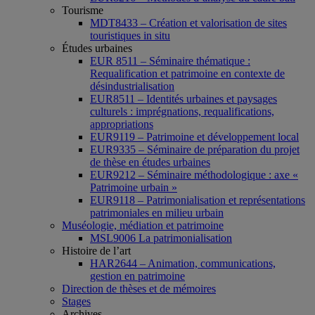
Tourisme
MDT8433 – Création et valorisation de sites
touristiques in situ
Études urbaines
EUR 8511 – Séminaire thématique :
Requalification et patrimoine en contexte de
désindustrialisation
EUR8511 – Identités urbaines et paysages
culturels : imprégnations, requalifications,
appropriations
EUR9119 – Patrimoine et développement local
EUR9335 – Séminaire de préparation du projet
de thèse en études urbaines
EUR9212 – Séminaire méthodologique : axe «
Patrimoine urbain »
EUR9118 – Patrimonialisation et représentations
patrimoniales en milieu urbain
Muséologie, médiation et patrimoine
MSL9006 La patrimonialisation
Histoire de l’art
HAR2644 – Animation, communications,
gestion en patrimoine
Direction de thèses et de mémoires
Stages
Archives