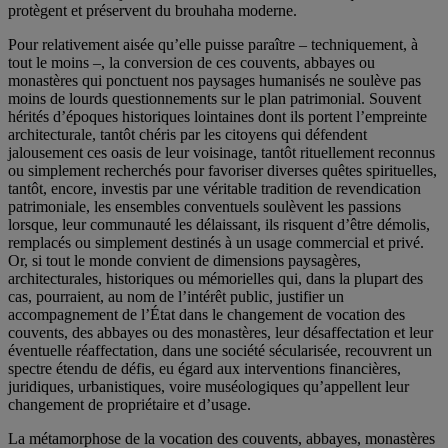
protègent et préservent du brouhaha moderne.
Pour relativement aisée qu’elle puisse paraître – techniquement, à
tout le moins –, la conversion de ces couvents, abbayes ou
monastères qui ponctuent nos paysages humanisés ne soulève pas
moins de lourds questionnements sur le plan patrimonial. Souvent
hérités d’époques historiques lointaines dont ils portent l’empreinte
architecturale, tantôt chéris par les citoyens qui défendent
jalousement ces oasis de leur voisinage, tantôt rituellement reconnus
ou simplement recherchés pour favoriser diverses quêtes spirituelles,
tantôt, encore, investis par une véritable tradition de revendication
patrimoniale, les ensembles conventuels soulèvent les passions
lorsque, leur communauté les délaissant, ils risquent d’être démolis,
remplacés ou simplement destinés à un usage commercial et privé.
Or, si tout le monde convient de dimensions paysagères,
architecturales, historiques ou mémorielles qui, dans la plupart des
cas, pourraient, au nom de l’intérêt public, justifier un
accompagnement de l’État dans le changement de vocation des
couvents, des abbayes ou des monastères, leur désaffectation et leur
éventuelle réaffectation, dans une société sécularisée, recouvrent un
spectre étendu de défis, eu égard aux interventions financières,
juridiques, urbanistiques, voire muséologiques qu’appellent leur
changement de propriétaire et d’usage.
La métamorphose de la vocation des couvents, abbayes, monastères