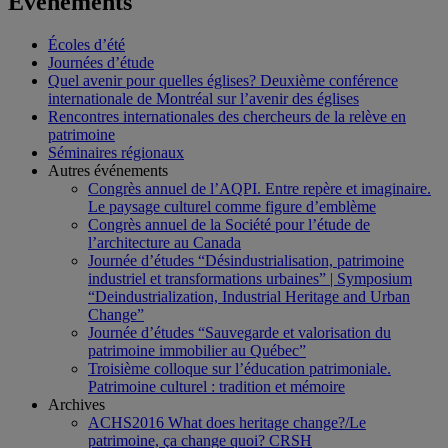
Événements
Écoles d’été
Journées d’étude
Quel avenir pour quelles églises? Deuxième conférence
internationale de Montréal sur l’avenir des églises
Rencontres internationales des chercheurs de la relève en
patrimoine
Séminaires régionaux
Autres événements
Congrès annuel de l’AQPI. Entre repère et imaginaire.
Le paysage culturel comme figure d’emblème
Congrès annuel de la Société pour l’étude de
l’architecture au Canada
Journée d’études “Désindustrialisation, patrimoine
industriel et transformations urbaines” | Symposium
“Deindustrialization, Industrial Heritage and Urban
Change”
Journée d’études “Sauvegarde et valorisation du
patrimoine immobilier au Québec”
Troisième colloque sur l’éducation patrimoniale.
Patrimoine culturel : tradition et mémoire
Archives
ACHS2016 What does heritage change?/Le
patrimoine, ça change quoi? CRSH