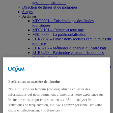
gestion en patrimoine
Direction de thèses et de mémoires
Stages
Archives
MDT8001 – Épistémologie des études
touristiques
MDT8101 – Culture et tourisme
MSL9005 – La patrimonialisation
EUR7102 – Dimensions sociales et culturelles du
tourisme
EUR8216 – Méthodes d’analyse du cadre bâti
EUR8460 – Patrimoine et requalification des
espaces urbains
EUR8511 – Patrimoine et développement local
EUT1065 – Gestion et valorisation du patrimoine
urbain
Séminaire d’exploration en études urbaines –
Patrimonialisation et représentations
Préférences en matière de témoins
patrimoniales en milieu urbain
Séminaire Patrimonialisation et représentations
Nous utilisons des témoins (cookies) afin de collecter des
patrimoniales en milieu urbain
informations qui nous permettent d’améliorer votre expérience sur
Événements
le site, de vous proposer des contenus vidéo, d’analyser les
Introduction | Événements
statistiques de fréquentation, etc. Vous pouvez personnaliser votre
Actualités
choix en sélectionnant « Préférences ».