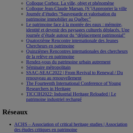
Colloque Corboz. La ville, objet et phénomène
Colloque Jean-Claude Marsan. [S’]Approprier la ville
Journée d’études “Sauvegarde et valorisation du
patrimoine immobilier au Québec”
Le patrimoine face à la montée des eaux : mémoire,
identité et devenir des paysages culturels déplacés. Une
journée d’étude autour du “déplacement patrimonial”
Quatorzième Rencontre internationale des Jeunes
Chercheurs en patrimoine
Quinzièmes Rencontres internationales des chercheurs
de la relève en patrimoine
Rendez-vous du patrimoine urbain autrement
Séminaire métropolitain
SSAC-SEAC2022 | From Revival to Renewal / Du
renouveau au renouvellement
The Fourteenth International Conference of Young
Researchers in Heritage
TICCIH2022: Industrial Heritage Reloaded | Le
patrimoine industriel rechargé
Réseaux
ACHS – Association of critical heritage studies | Association
des études critiques en patrimoine