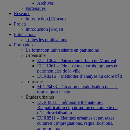
Archives
Partenaires
Réseaux
Introduction | Réseaux
Projets
Introduction | Projets
Publications
Toutes les publications
Formation
La formation universitaire en patrimoine
Urbanisme
EUT1064 – Patrimoine urbain de Montréal
EUT1061 – Dimensions morphologiques et
patrimoniales de la ville
EUR8216 – Méthodes d’analyse du cadre bâti
Tourisme
MDT8433 – Création et valorisation de sites
touristiques in situ
Études urbaines
EUR 8511 – Séminaire thématique :
Requalification et patrimoine en contexte de
désindustrialisation
EUR8511 – Identités urbaines et paysages
culturels : imprégnations, requalifications,
appropriations