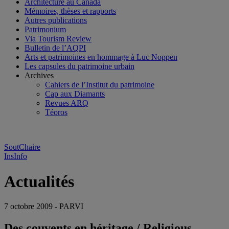
Architecture au Canada
Mémoires, thèses et rapports
Autres publications
Patrimonium
Via Tourism Review
Bulletin de l’AQPI
Arts et patrimoines en hommage à Luc Noppen
Les capsules du patrimoine urbain
Archives
Cahiers de l’Institut du patrimoine
Cap aux Diamants
Revues ARQ
Téoros
SoutChaire
InsInfo
Actualités
7 octobre 2009 - PARVI
Des couvents en héritage / Religious