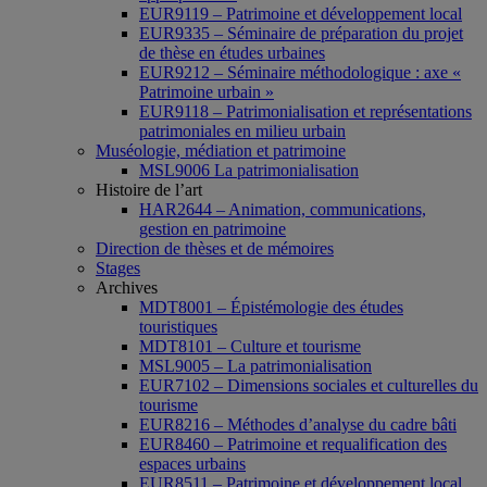
EUR9119 – Patrimoine et développement local
EUR9335 – Séminaire de préparation du projet
de thèse en études urbaines
EUR9212 – Séminaire méthodologique : axe «
Patrimoine urbain »
EUR9118 – Patrimonialisation et représentations
patrimoniales en milieu urbain
Muséologie, médiation et patrimoine
MSL9006 La patrimonialisation
Histoire de l’art
HAR2644 – Animation, communications,
gestion en patrimoine
Direction de thèses et de mémoires
Stages
Archives
MDT8001 – Épistémologie des études
touristiques
MDT8101 – Culture et tourisme
MSL9005 – La patrimonialisation
EUR7102 – Dimensions sociales et culturelles du
tourisme
EUR8216 – Méthodes d’analyse du cadre bâti
EUR8460 – Patrimoine et requalification des
espaces urbains
EUR8511 – Patrimoine et développement local