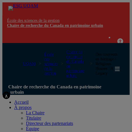
École des sciences de la gestion
Chaire de recherche du Canada en patrimoine urbain
Chaire de
École
Des couvents
recherche
des
en héritage /
du Canada
UQAM
sciences
Religious
en
de la
Houses : A
patrimoine
gestion
Legacy
urbain
Chaire de recherche du Canada en patrimoine
urbain
Accueil
À propos
La Chaire
Titulaire
Directeur des partenariats
Équipe