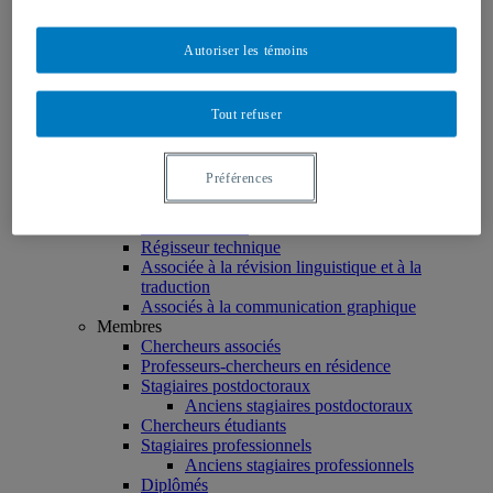
Facebook
Linkedin
Twitter
Autoriser les témoins
Instagram
Accueil
Tout refuser
À propos
La Chaire
Titulaire
Préférences
Directeur des partenariats
Équipe
Coordonnatrice
Régisseur technique
Associée à la révision linguistique et à la
traduction
Associés à la communication graphique
Membres
Chercheurs associés
Professeurs-chercheurs en résidence
Stagiaires postdoctoraux
Anciens stagiaires postdoctoraux
Chercheurs étudiants
Stagiaires professionnels
Anciens stagiaires professionnels
Diplômés