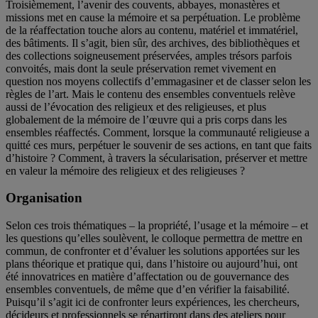
Troisièmement, l’avenir des couvents, abbayes, monastères et
missions met en cause la mémoire et sa perpétuation. Le problème
de la réaffectation touche alors au contenu, matériel et immatériel,
des bâtiments. Il s’agit, bien sûr, des archives, des bibliothèques et
des collections soigneusement préservées, amples trésors parfois
convoités, mais dont la seule préservation remet vivement en
question nos moyens collectifs d’emmagasiner et de classer selon les
règles de l’art. Mais le contenu des ensembles conventuels relève
aussi de l’évocation des religieux et des religieuses, et plus
globalement de la mémoire de l’œuvre qui a pris corps dans les
ensembles réaffectés. Comment, lorsque la communauté religieuse a
quitté ces murs, perpétuer le souvenir de ses actions, en tant que faits
d’histoire ? Comment, à travers la sécularisation, préserver et mettre
en valeur la mémoire des religieux et des religieuses ?
Organisation
Selon ces trois thématiques – la propriété, l’usage et la mémoire – et
les questions qu’elles soulèvent, le colloque permettra de mettre en
commun, de confronter et d’évaluer les solutions apportées sur les
plans théorique et pratique qui, dans l’histoire ou aujourd’hui, ont
été innovatrices en matière d’affectation ou de gouvernance des
ensembles conventuels, de même que d’en vérifier la faisabilité.
Puisqu’il s’agit ici de confronter leurs expériences, les chercheurs,
décideurs et professionnels se répartiront dans des ateliers pour