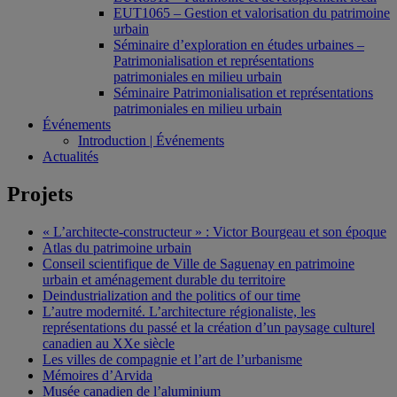
EUT1065 – Gestion et valorisation du patrimoine
urbain
Séminaire d’exploration en études urbaines –
Patrimonialisation et représentations
patrimoniales en milieu urbain
Séminaire Patrimonialisation et représentations
patrimoniales en milieu urbain
Événements
Introduction | Événements
Actualités
Projets
« L’architecte-constructeur » : Victor Bourgeau et son époque
Atlas du patrimoine urbain
Conseil scientifique de Ville de Saguenay en patrimoine
urbain et aménagement durable du territoire
Deindustrialization and the politics of our time
L’autre modernité. L’architecture régionaliste, les
représentations du passé et la création d’un paysage culturel
canadien au XXe siècle
Les villes de compagnie et l’art de l’urbanisme
Mémoires d’Arvida
Musée canadien de l’aluminium