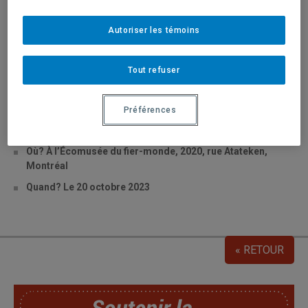
C’est sous le thème “Le patrimoine industriel de l’eau” que
Autoriser les témoins
l’Association québécoise pour le patrimoine industriel accueillera
les participants de son congrès 2023, le vendredi 20 octobre, à
Tout refuser
l’Écomusée du fier-monde. Pour en savoir plus et vous inscrire,
cliquez ici
Préférences
Quoi? Le congrès 2023 de l’Association québécoise pour
le patrimoine industriel
Où? À l’Écomusée du fier-monde, 2020, rue Atateken,
Montréal
Quand? Le 20 octobre 2023
« RETOUR
SoutChaire