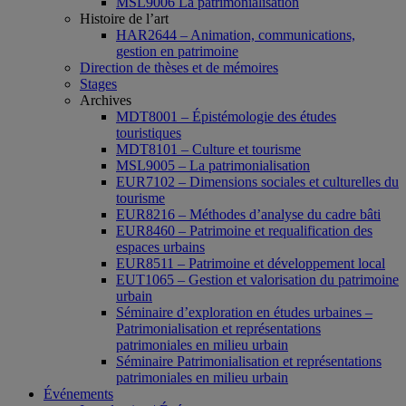
MSL9006 La patrimonialisation
Histoire de l’art
HAR2644 – Animation, communications,
gestion en patrimoine
Direction de thèses et de mémoires
Stages
Archives
MDT8001 – Épistémologie des études
touristiques
MDT8101 – Culture et tourisme
MSL9005 – La patrimonialisation
EUR7102 – Dimensions sociales et culturelles du
tourisme
EUR8216 – Méthodes d’analyse du cadre bâti
EUR8460 – Patrimoine et requalification des
espaces urbains
EUR8511 – Patrimoine et développement local
EUT1065 – Gestion et valorisation du patrimoine
urbain
Séminaire d’exploration en études urbaines –
Patrimonialisation et représentations
patrimoniales en milieu urbain
Séminaire Patrimonialisation et représentations
patrimoniales en milieu urbain
Événements