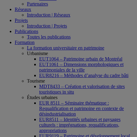
Partenaires
Réseaux
Introduction | Réseaux
Projets
Introduction | Projets
Publications
Toutes les publications
Formation
La formation universitaire en patrimoine
Urbanisme
EUT1064 – Patrimoine urbain de Montréal
EUT1061 – Dimensions morphologiques et
patrimoniales de la ville
EUR8216 – Méthodes d’analyse du cadre bâti
Tourisme
MDT8433 – Création et valorisation de sites
touristiques in situ
Études urbaines
EUR 8511 – Séminaire thématique :
Requalification et patrimoine en contexte de
désindustrialisation
EUR8511 – Identités urbaines et paysages
culturels : imprégnations, requalifications,
appropriations
EUR9119 – Patrimoine et développement local