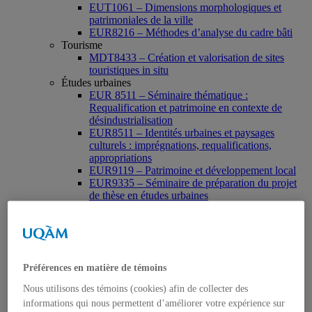
EUT1061 – Dimensions morphologiques et
patrimoniales de la ville
EUR8216 – Méthodes d’analyse du cadre bâti
Tourisme
MDT8433 – Création et valorisation de sites
touristiques in situ
Études urbaines
EUR 8511 – Séminaire thématique :
Requalification et patrimoine en contexte de
désindustrialisation
EUR8511 – Identités urbaines et paysages
culturels : imprégnations, requalifications,
appropriations
EUR9119 – Patrimoine et développement local
EUR9335 – Séminaire de préparation du projet
de thèse en études urbaines
EUR9212 – Séminaire méthodologique : axe «
Patrimoine urbain »
EUR9118 – Patrimonialisation et représentations
patrimoniales en milieu urbain
Muséologie, médiation et patrimoine
Préférences en matière de témoins
MSL9006 La patrimonialisation
Histoire de l’art
Nous utilisons des témoins (cookies) afin de collecter des
HAR2644 – Animation, communications,
informations qui nous permettent d’améliorer votre expérience sur
gestion en patrimoine