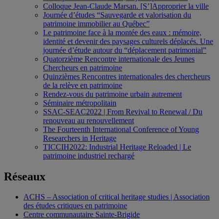
Colloque Jean-Claude Marsan. [S’]Approprier la ville
Journée d’études “Sauvegarde et valorisation du
patrimoine immobilier au Québec”
Le patrimoine face à la montée des eaux : mémoire,
identité et devenir des paysages culturels déplacés. Une
journée d’étude autour du “déplacement patrimonial”
Quatorzième Rencontre internationale des Jeunes
Chercheurs en patrimoine
Quinzièmes Rencontres internationales des chercheurs
de la relève en patrimoine
Rendez-vous du patrimoine urbain autrement
Séminaire métropolitain
SSAC-SEAC2022 | From Revival to Renewal / Du
renouveau au renouvellement
The Fourteenth International Conference of Young
Researchers in Heritage
TICCIH2022: Industrial Heritage Reloaded | Le
patrimoine industriel rechargé
Réseaux
ACHS – Association of critical heritage studies | Association
des études critiques en patrimoine
Centre communautaire Sainte-Brigide