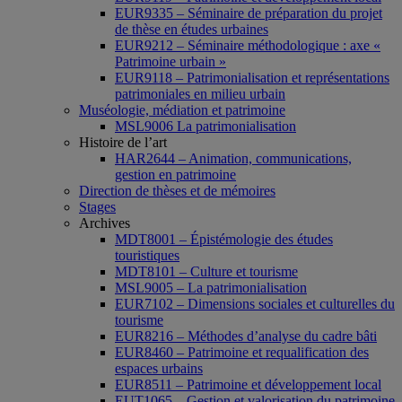
EUR9335 – Séminaire de préparation du projet
de thèse en études urbaines
EUR9212 – Séminaire méthodologique : axe «
Patrimoine urbain »
EUR9118 – Patrimonialisation et représentations
patrimoniales en milieu urbain
Muséologie, médiation et patrimoine
MSL9006 La patrimonialisation
Histoire de l’art
HAR2644 – Animation, communications,
gestion en patrimoine
Direction de thèses et de mémoires
Stages
Archives
MDT8001 – Épistémologie des études
touristiques
MDT8101 – Culture et tourisme
MSL9005 – La patrimonialisation
EUR7102 – Dimensions sociales et culturelles du
tourisme
EUR8216 – Méthodes d’analyse du cadre bâti
EUR8460 – Patrimoine et requalification des
espaces urbains
EUR8511 – Patrimoine et développement local
EUT1065 – Gestion et valorisation du patrimoine