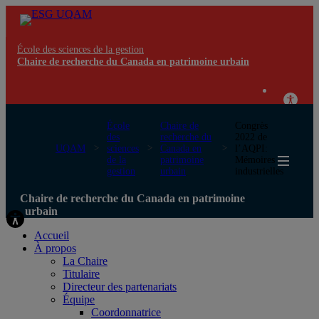
École des sciences de la gestion
Chaire de recherche du Canada en patrimoine urbain
École
Chaire de
Congrès
des
recherche du
2022 de
UQAM
sciences
Canada en
l’AQPI:
de la
patrimoine
Mémoires
gestion
urbain
industrielles
Chaire de recherche du Canada en patrimoine
urbain
Accueil
À propos
La Chaire
Titulaire
Directeur des partenariats
Équipe
Coordonnatrice