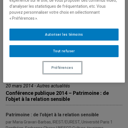
expérience sur le site, de vous proposer des contenus vidéo,
d’analyser les statistiques de fréquentation, etc. Vous
pouvez personnaliser votre choix en sélectionnant
« Préférences ».
Autoriser les témoins
Tout refuser
Préférences
20 mars 2014 - Autres actualités
Conférence publique 2014 – Patrimoine : de
l’objet à la relation sensible
Patrimoine : de l’objet à la relation sensible
par Maria Gravari-Barbas, IREST/EUREST, Université Paris 1
Panthéon-Sorbonne Chaire UNESCO Culture, tourisme,