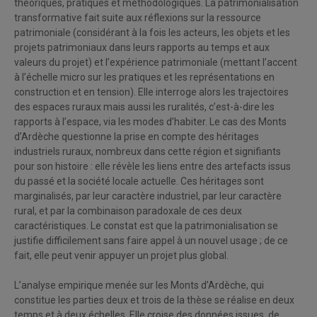
théoriques, pratiques et méthodologiques. La patrimonialisation
transformative fait suite aux réflexions sur la ressource
patrimoniale (considérant à la fois les acteurs, les objets et les
projets patrimoniaux dans leurs rapports au temps et aux
valeurs du projet) et l’expérience patrimoniale (mettant l’accent
à l’échelle micro sur les pratiques et les représentations en
construction et en tension). Elle interroge alors les trajectoires
des espaces ruraux mais aussi les ruralités, c’est-à-dire les
rapports à l’espace, via les modes d’habiter. Le cas des Monts
d’Ardèche questionne la prise en compte des héritages
industriels ruraux, nombreux dans cette région et signifiants
pour son histoire : elle révèle les liens entre des artefacts issus
du passé et la société locale actuelle. Ces héritages sont
marginalisés, par leur caractère industriel, par leur caractère
rural, et par la combinaison paradoxale de ces deux
caractéristiques. Le constat est que la patrimonialisation se
justifie difficilement sans faire appel à un nouvel usage ; de ce
fait, elle peut venir appuyer un projet plus global.
L’analyse empirique menée sur les Monts d’Ardèche, qui
constitue les parties deux et trois de la thèse se réalise en deux
temps et à deux échelles. Elle croise des données issues, de