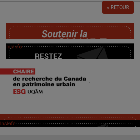
« RETOUR
SoutChaire
InsInfo
.
SoutChaire
InsInfo