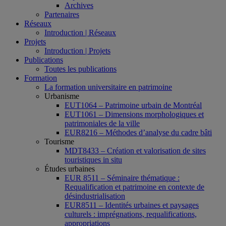
Archives
Partenaires
Réseaux
Introduction | Réseaux
Projets
Introduction | Projets
Publications
Toutes les publications
Formation
La formation universitaire en patrimoine
Urbanisme
EUT1064 – Patrimoine urbain de Montréal
EUT1061 – Dimensions morphologiques et
patrimoniales de la ville
EUR8216 – Méthodes d’analyse du cadre bâti
Tourisme
MDT8433 – Création et valorisation de sites
touristiques in situ
Études urbaines
EUR 8511 – Séminaire thématique :
Requalification et patrimoine en contexte de
désindustrialisation
EUR8511 – Identités urbaines et paysages
culturels : imprégnations, requalifications,
appropriations