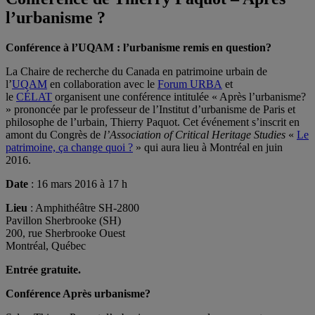
l’urbanisme ?
Conférence à l’UQAM : l’urbanisme remis en question?
La Chaire de recherche du Canada en patrimoine urbain de
l’
UQAM
en collaboration avec le
Forum URBA
et
le
CÉLAT
organisent une conférence intitulée « Après l’urbanisme?
» prononcée par le professeur de l’Institut d’urbanisme de Paris et
philosophe de l’urbain, Thierry Paquot. Cet événement s’inscrit en
amont du Congrès de
l’Association of Critical Heritage Studies
«
Le
patrimoine, ça change quoi ?
» qui aura lieu à Montréal en juin
2016.
Date
: 16 mars 2016 à 17 h
Lieu
: Amphithéâtre SH-2800
Pavillon Sherbrooke (SH)
200, rue Sherbrooke Ouest
Montréal, Québec
Entrée gratuite.
Conférence Après urbanisme?