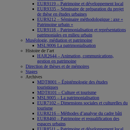
EUR9119 – Patrimoine et développement local
EUR9335 – Séminaire de préparation du projet
de thèse en études urbaines
EUR9212 – Séminaire méthodologique : axe «
Patrimoine urbain »
EUR9118 – Patrimonialisation et représentations
patrimoniales en milieu urbain
Muséologie, médiation et patrimoine
MSL9006 La patrimonialisation
Histoire de l’art
HAR2644 – Animation, communications,
gestion en patrimoine
Direction de thèses et de mémoires
Stages
Archives
MDT8001 – Épistémologie des études
touristiques
MDT8101 – Culture et tourisme
MSL9005 – La patrimonialisation
EUR7102 – Dimensions sociales et culturelles du
tourisme
EUR8216 – Méthodes d’analyse du cadre bâti
EUR8460 – Patrimoine et requalification des
espaces urbains
EUR8511 – Patrimoine et développement local