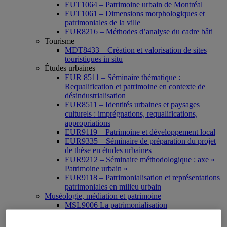
EUT1064 – Patrimoine urbain de Montréal
EUT1061 – Dimensions morphologiques et
patrimoniales de la ville
EUR8216 – Méthodes d’analyse du cadre bâti
Tourisme
MDT8433 – Création et valorisation de sites
touristiques in situ
Études urbaines
EUR 8511 – Séminaire thématique :
Requalification et patrimoine en contexte de
désindustrialisation
EUR8511 – Identités urbaines et paysages
culturels : imprégnations, requalifications,
appropriations
EUR9119 – Patrimoine et développement local
EUR9335 – Séminaire de préparation du projet
de thèse en études urbaines
EUR9212 – Séminaire méthodologique : axe «
Patrimoine urbain »
EUR9118 – Patrimonialisation et représentations
patrimoniales en milieu urbain
Muséologie, médiation et patrimoine
MSL9006 La patrimonialisation
Histoire de l’art
HAR2644 – Animation, communications,