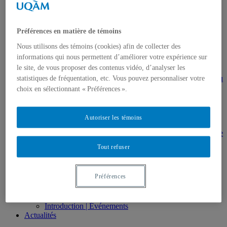
gestion en patrimoine
Direction de thèses et de mémoires
Stages
Préférences en matière de témoins
Archives
MDT8001 – Épistémologie des études
Nous utilisons des témoins (cookies) afin de collecter des
touristiques
informations qui nous permettent d’améliorer votre expérience sur
MDT8101 – Culture et tourisme
le site, de vous proposer des contenus vidéo, d’analyser les
MSL9005 – La patrimonialisation
EUR7102 – Dimensions sociales et culturelles du
statistiques de fréquentation, etc. Vous pouvez personnaliser votre
tourisme
choix en sélectionnant « Préférences ».
EUR8216 – Méthodes d’analyse du cadre bâti
EUR8460 – Patrimoine et requalification des
espaces urbains
Autoriser les témoins
EUR8511 – Patrimoine et développement local
EUT1065 – Gestion et valorisation du patrimoine
urbain
Tout refuser
Séminaire d’exploration en études urbaines –
Patrimonialisation et représentations
patrimoniales en milieu urbain
Préférences
Séminaire Patrimonialisation et représentations
patrimoniales en milieu urbain
Événements
Introduction | Événements
Actualités