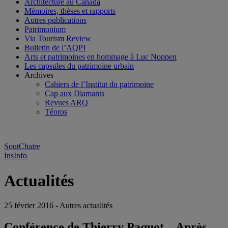
Architecture au Canada
Mémoires, thèses et rapports
Autres publications
Patrimonium
Via Tourism Review
Bulletin de l’AQPI
Arts et patrimoines en hommage à Luc Noppen
Les capsules du patrimoine urbain
Archives
Cahiers de l’Institut du patrimoine
Cap aux Diamants
Revues ARQ
Téoros
SoutChaire
InsInfo
Actualités
25 février 2016 - Autres actualités
Conférence de Thierry Paquot – Après