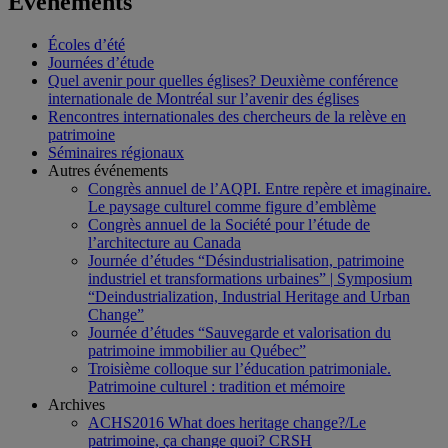
Événements
Écoles d’été
Journées d’étude
Quel avenir pour quelles églises? Deuxième conférence
internationale de Montréal sur l’avenir des églises
Rencontres internationales des chercheurs de la relève en
patrimoine
Séminaires régionaux
Autres événements
Congrès annuel de l’AQPI. Entre repère et imaginaire.
Le paysage culturel comme figure d’emblème
Congrès annuel de la Société pour l’étude de
l’architecture au Canada
Journée d’études “Désindustrialisation, patrimoine
industriel et transformations urbaines” | Symposium
“Deindustrialization, Industrial Heritage and Urban
Change”
Journée d’études “Sauvegarde et valorisation du
patrimoine immobilier au Québec”
Troisième colloque sur l’éducation patrimoniale.
Patrimoine culturel : tradition et mémoire
Archives
ACHS2016 What does heritage change?/Le
patrimoine, ça change quoi? CRSH