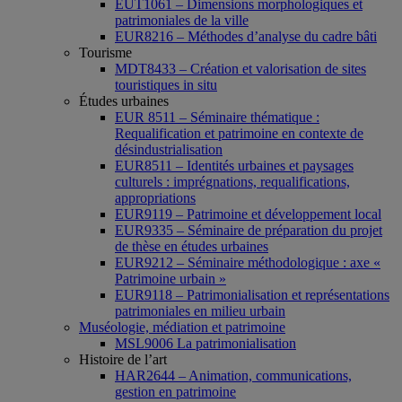
EUT1061 – Dimensions morphologiques et
patrimoniales de la ville
EUR8216 – Méthodes d’analyse du cadre bâti
Tourisme
MDT8433 – Création et valorisation de sites
touristiques in situ
Études urbaines
EUR 8511 – Séminaire thématique :
Requalification et patrimoine en contexte de
désindustrialisation
EUR8511 – Identités urbaines et paysages
culturels : imprégnations, requalifications,
appropriations
EUR9119 – Patrimoine et développement local
EUR9335 – Séminaire de préparation du projet
de thèse en études urbaines
EUR9212 – Séminaire méthodologique : axe «
Patrimoine urbain »
EUR9118 – Patrimonialisation et représentations
patrimoniales en milieu urbain
Muséologie, médiation et patrimoine
MSL9006 La patrimonialisation
Histoire de l’art
HAR2644 – Animation, communications,
gestion en patrimoine