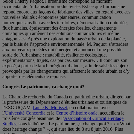
Selon Thierry Paquot, l’urbanisme correspond au moment
occidental de l’urbanisation productiviste. Est-ce que l’urbanisme
répond encore aux façons de fabriquer des villes, en regard avec ces
nouvelles réalités : économies planétaires, communication
numérique sans lien avec les territoires, démocratisation contrariée,
flux humains, épuisement des énergies fossiles, changements
climatiques qui amènent des solutions contradictoires et même
antagonistes. Après une exploration du passé urbain de la planète,
par le biais de l’approche environnementale, M. Paquot, s’attardera
aux nouveaux procédés qui émergent et annoncent une possible
sortie de l’urbanisme : mutabilité, résilience écologique,
expérimentations, trajets, cas par cas, sur-mesure… Il conclura son
exposé, à partir de la « biorégion urbaine », afin de saisir les enjeux
provoqués par les changements qui affectent le monde urbain et d’y
apporter des éléments de réponse.
Congrès Le patrimoine, ça change quoi?
La Chaire de recherche du Canada en patrimoine urbain, dirigée par
la professeure du Département d’études urbaines et touristiques de
l’ESG UQAM,
Lucie K. Morisset
, en collaboration avec
l’
Université Concordia
et le
Centre d’histoire orale
, accueillera le
troisième congrès bisannuel de l’
Association of Critical Heritage
Studies
, sous le thème « Le patrimoine, ça change quoi ? » / « What
does heritage change ? », qui aura lieu du 3 au 8 juin 2016. Plus