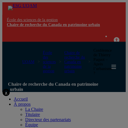
École des sciences de la gestion
Chaire de recherche du Canada en patrimoine urbain
Conférence
École
Chaire de
de Thierry
des
recherche du
Paquot –
UQAM
sciences
Canada en
Après
de la
patrimoine
l’urbanisme
gestion
urbain
?
Chaire de recherche du Canada en patrimoine
urbain
Accueil
À propos
La Chaire
Titulaire
Directeur des partenariats
Équipe