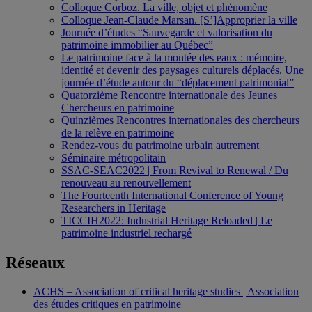
Colloque Corboz. La ville, objet et phénomène
Colloque Jean-Claude Marsan. [S’]Approprier la ville
Journée d’études “Sauvegarde et valorisation du
patrimoine immobilier au Québec”
Le patrimoine face à la montée des eaux : mémoire,
identité et devenir des paysages culturels déplacés. Une
journée d’étude autour du “déplacement patrimonial”
Quatorzième Rencontre internationale des Jeunes
Chercheurs en patrimoine
Quinzièmes Rencontres internationales des chercheurs
de la relève en patrimoine
Rendez-vous du patrimoine urbain autrement
Séminaire métropolitain
SSAC-SEAC2022 | From Revival to Renewal / Du
renouveau au renouvellement
The Fourteenth International Conference of Young
Researchers in Heritage
TICCIH2022: Industrial Heritage Reloaded | Le
patrimoine industriel rechargé
Réseaux
ACHS – Association of critical heritage studies | Association
des études critiques en patrimoine