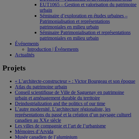
EUT1065 – Gestion et valorisation du patrimoine
urbain
Séminaire d’exploration en études urbaines –
Patrimonialisation et représentations
patrimoniales en milieu urbain
Séminaire Patrimonialisation et représentations
patrimoniales en milieu urbain
Événements
Introduction | Événements
Actualités
Projets
« L’architecte-constructeur » : Victor Bourgeau et son époque
Atlas du patrimoine urbain
Conseil scientifique de Ville de Saguenay en patrimoine
urbain et aménagement durable du territoire
Deindustrialization and the politics of our time
L’autre modernité. L’architecture régionaliste, les
représentations du passé et la création d’un paysage culturel
canadien au XXe siècle
Les villes de compagnie et l’art de l’urbanisme
Mémoires d’Arvida
Musée canadien de l’aluminium