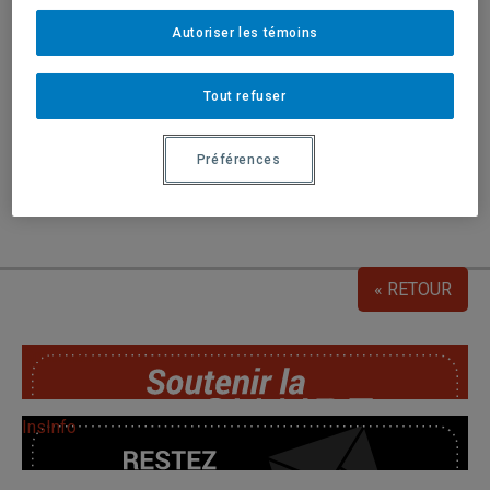
8 novembre 2015 - Autres actualités
Autoriser les témoins
Conférence de Lucie K. Morisset au Brésil
Tout refuser
Lucie K. Morisset, titulaire de la Chaire de recherche du Canada
en patrimoine urbain, donnera une conférence le lundi 9
novembre 2015.
Préférences
Pour télécharger le programme
« RETOUR
SoutChaire
InsInfo