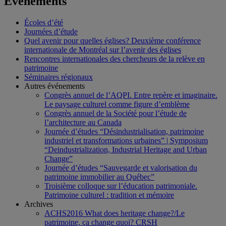
Événements
Écoles d’été
Journées d’étude
Quel avenir pour quelles églises? Deuxième conférence
internationale de Montréal sur l’avenir des églises
Rencontres internationales des chercheurs de la relève en
patrimoine
Séminaires régionaux
Autres événements
Congrès annuel de l’AQPI. Entre repère et imaginaire.
Le paysage culturel comme figure d’emblème
Congrès annuel de la Société pour l’étude de
l’architecture au Canada
Journée d’études “Désindustrialisation, patrimoine
industriel et transformations urbaines” | Symposium
“Deindustrialization, Industrial Heritage and Urban
Change”
Journée d’études “Sauvegarde et valorisation du
patrimoine immobilier au Québec”
Troisième colloque sur l’éducation patrimoniale.
Patrimoine culturel : tradition et mémoire
Archives
ACHS2016 What does heritage change?/Le
patrimoine, ça change quoi? CRSH