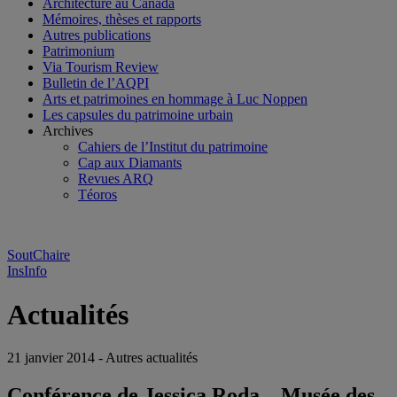
Architecture au Canada
Mémoires, thèses et rapports
Autres publications
Patrimonium
Via Tourism Review
Bulletin de l’AQPI
Arts et patrimoines en hommage à Luc Noppen
Les capsules du patrimoine urbain
Archives
Cahiers de l’Institut du patrimoine
Cap aux Diamants
Revues ARQ
Téoros
SoutChaire
InsInfo
Actualités
21 janvier 2014 - Autres actualités
Conférence de Jessica Roda – Musée des