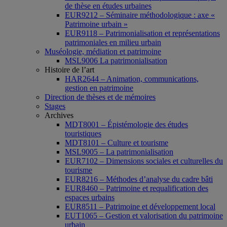
de thèse en études urbaines
EUR9212 – Séminaire méthodologique : axe «
Patrimoine urbain »
EUR9118 – Patrimonialisation et représentations
patrimoniales en milieu urbain
Muséologie, médiation et patrimoine
MSL9006 La patrimonialisation
Histoire de l’art
HAR2644 – Animation, communications,
gestion en patrimoine
Direction de thèses et de mémoires
Stages
Archives
MDT8001 – Épistémologie des études
touristiques
MDT8101 – Culture et tourisme
MSL9005 – La patrimonialisation
EUR7102 – Dimensions sociales et culturelles du
tourisme
EUR8216 – Méthodes d’analyse du cadre bâti
EUR8460 – Patrimoine et requalification des
espaces urbains
EUR8511 – Patrimoine et développement local
EUT1065 – Gestion et valorisation du patrimoine
urbain