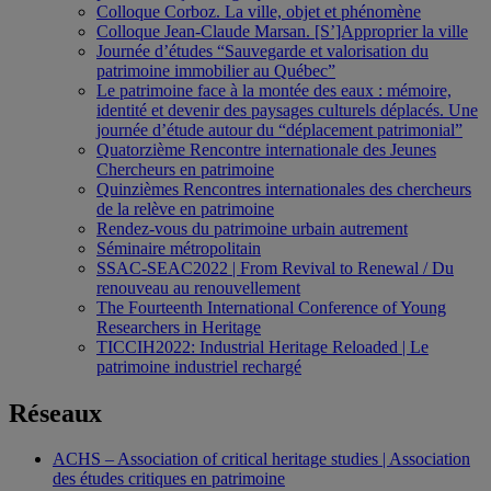
Colloque Corboz. La ville, objet et phénomène
Colloque Jean-Claude Marsan. [S’]Approprier la ville
Journée d’études “Sauvegarde et valorisation du
patrimoine immobilier au Québec”
Le patrimoine face à la montée des eaux : mémoire,
identité et devenir des paysages culturels déplacés. Une
journée d’étude autour du “déplacement patrimonial”
Quatorzième Rencontre internationale des Jeunes
Chercheurs en patrimoine
Quinzièmes Rencontres internationales des chercheurs
de la relève en patrimoine
Rendez-vous du patrimoine urbain autrement
Séminaire métropolitain
SSAC-SEAC2022 | From Revival to Renewal / Du
renouveau au renouvellement
The Fourteenth International Conference of Young
Researchers in Heritage
TICCIH2022: Industrial Heritage Reloaded | Le
patrimoine industriel rechargé
Réseaux
ACHS – Association of critical heritage studies | Association
des études critiques en patrimoine