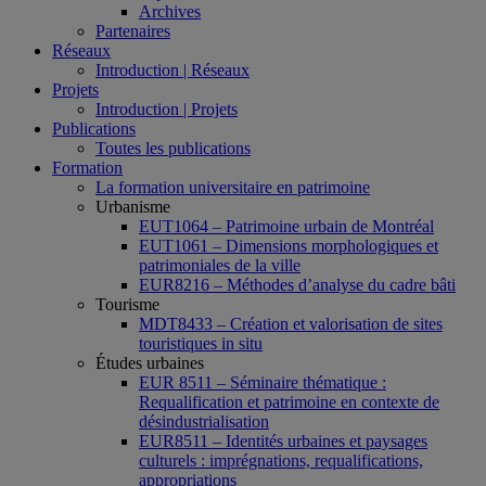
Archives
Partenaires
Réseaux
Introduction | Réseaux
Projets
Introduction | Projets
Publications
Toutes les publications
Formation
La formation universitaire en patrimoine
Urbanisme
EUT1064 – Patrimoine urbain de Montréal
EUT1061 – Dimensions morphologiques et
patrimoniales de la ville
EUR8216 – Méthodes d’analyse du cadre bâti
Tourisme
MDT8433 – Création et valorisation de sites
touristiques in situ
Études urbaines
EUR 8511 – Séminaire thématique :
Requalification et patrimoine en contexte de
désindustrialisation
EUR8511 – Identités urbaines et paysages
culturels : imprégnations, requalifications,
appropriations