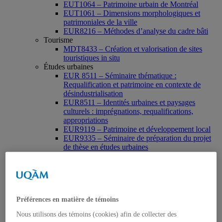
EUT1064 – Patrimoine urbain de Montréal
EUT1061 – Dimensions morphologiques et
patrimoniales de la ville
EUR8216 – Méthodes d’analyse du cadre bâti
Tourisme
MDT8433 – Création et valorisation de sites
touristiques in situ
Études urbaines
EUR 8511 – Séminaire thématique :
Requalification et patrimoine en contexte de
désindustrialisation
EUR8511 – Identités urbaines et paysages
culturels : imprégnations, requalifications,
appropriations
EUR9119 – Patrimoine et développement local
EUR9335 – Séminaire de préparation du projet
de thèse en études urbaines
EUR9212 – Séminaire méthodologique : axe «
Patrimoine urbain »
EUR9118 – Patrimonialisation et représentations
patrimoniales en milieu urbain
Muséologie, médiation et patrimoine
Préférences en matière de témoins
MSL9006 La patrimonialisation
Histoire de l’art
Nous utilisons des témoins (cookies) afin de collecter des
HAR2644 – Animation, communications,