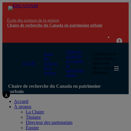
École des sciences de la gestion
Chaire de recherche du Canada en patrimoine urbain
Chaire de
École
Conférence de
recherche
des
Jessica Roda –
du Canada
UQAM
sciences
Musée des
en
de la
Beaux-arts de
patrimoine
gestion
Montréal
urbain
Chaire de recherche du Canada en patrimoine
urbain
Accueil
À propos
La Chaire
Titulaire
Directeur des partenariats
Équipe