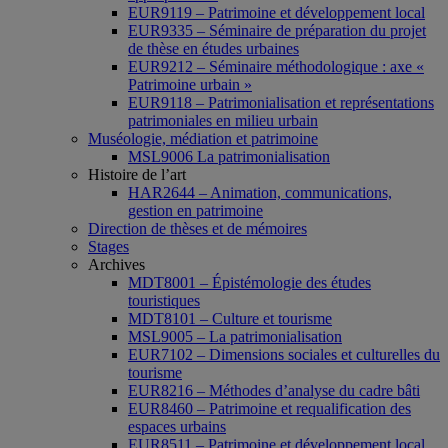
EUR9119 – Patrimoine et développement local
EUR9335 – Séminaire de préparation du projet
de thèse en études urbaines
EUR9212 – Séminaire méthodologique : axe «
Patrimoine urbain »
EUR9118 – Patrimonialisation et représentations
patrimoniales en milieu urbain
Muséologie, médiation et patrimoine
MSL9006 La patrimonialisation
Histoire de l’art
HAR2644 – Animation, communications,
gestion en patrimoine
Direction de thèses et de mémoires
Stages
Archives
MDT8001 – Épistémologie des études
touristiques
MDT8101 – Culture et tourisme
MSL9005 – La patrimonialisation
EUR7102 – Dimensions sociales et culturelles du
tourisme
EUR8216 – Méthodes d’analyse du cadre bâti
EUR8460 – Patrimoine et requalification des
espaces urbains
EUR8511 – Patrimoine et développement local