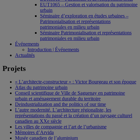
EUT1065 – Gestion et valorisation du patrimoine
urbain
Séminaire d’exploration en études urbaines –
Patrimonialisation et représentations
patrimoniales en milieu urbain
Séminaire Patrimonialisation et représentations
patrimoniales en milieu urbain
Événements
Introduction | Événements
Actualités
Projets
« L’architecte-constructeur » : Victor Bourgeau et son époque
Atlas du patrimoine urbain
Conseil scientifique de Ville de Saguenay en patrimoine
urbain et aménagement durable du territoire
Deindustrialization and the politics of our time
L’autre modernité. L’architecture régionaliste, les
représentations du passé et la création d’un paysage culturel
canadien au XXe siècle
Les villes de compagnie et l’art de l’urbanisme
Mémoires d’Arvida
Musée canadien de l’aluminium