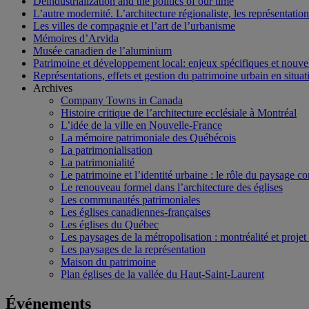
Deindustrialization and the politics of our time
L’autre modernité. L’architecture régionaliste, les représentati
Les villes de compagnie et l’art de l’urbanisme
Mémoires d’Arvida
Musée canadien de l’aluminium
Patrimoine et développement local: enjeux spécifiques et nouvel
Représentations, effets et gestion du patrimoine urbain en situati
Archives
Company Towns in Canada
Histoire critique de l’architecture ecclésiale à Montréal
L’idée de la ville en Nouvelle-France
La mémoire patrimoniale des Québécois
La patrimonialisation
La patrimonialité
Le patrimoine et l’identité urbaine : le rôle du paysage co
Le renouveau formel dans l’architecture des églises
Les communautés patrimoniales
Les églises canadiennes-françaises
Les églises du Québec
Les paysages de la métropolisation : montréalité et proje
Les paysages de la représentation
Maison du patrimoine
Plan églises de la vallée du Haut-Saint-Laurent
Événements