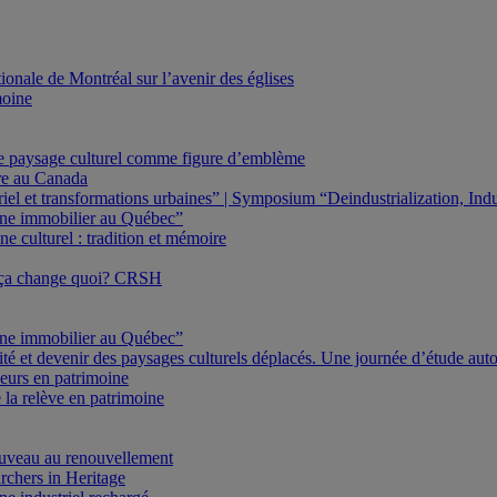
onale de Montréal sur l’avenir des églises
moine
Le paysage culturel comme figure d’emblème
ure au Canada
triel et transformations urbaines” | Symposium “Deindustrialization, In
oine immobilier au Québec”
e culturel : tradition et mémoire
 ça change quoi? CRSH
oine immobilier au Québec”
ité et devenir des paysages culturels déplacés. Une journée d’étude au
eurs en patrimoine
 la relève en patrimoine
veau au renouvellement
rchers in Heritage