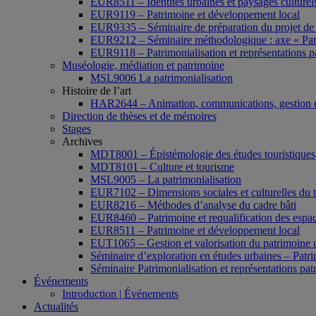
EUR8511 – Identités urbaines et paysages culturels 
EUR9119 – Patrimoine et développement local
EUR9335 – Séminaire de préparation du projet de 
EUR9212 – Séminaire méthodologique : axe « Pat
EUR9118 – Patrimonialisation et représentations p
Muséologie, médiation et patrimoine
MSL9006 La patrimonialisation
Histoire de l’art
HAR2644 – Animation, communications, gestion e
Direction de thèses et de mémoires
Stages
Archives
MDT8001 – Épistémologie des études touristiques
MDT8101 – Culture et tourisme
MSL9005 – La patrimonialisation
EUR7102 – Dimensions sociales et culturelles du 
EUR8216 – Méthodes d’analyse du cadre bâti
EUR8460 – Patrimoine et requalification des espac
EUR8511 – Patrimoine et développement local
EUT1065 – Gestion et valorisation du patrimoine 
Séminaire d’exploration en études urbaines – Patrim
Séminaire Patrimonialisation et représentations pat
Événements
Introduction | Événements
Actualités