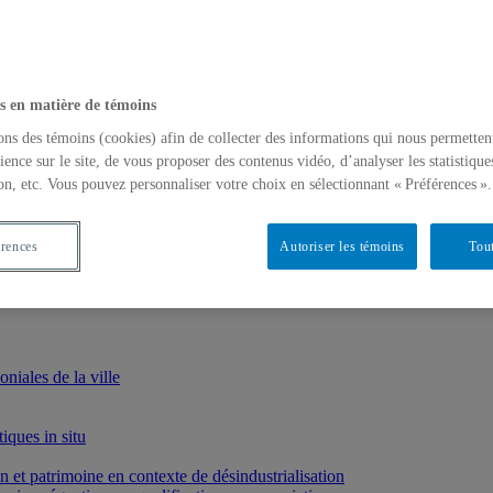
s en matière de témoins
ons des témoins (cookies) afin de collecter des informations qui nous permetten
ience sur le site, de vous proposer des contenus vidéo, d’analyser les statistique
on, etc. Vous pouvez personnaliser votre choix en sélectionnant « Préférences ».
érences
Autoriser les témoins
Tout
iales de la ville
iques in situ
et patrimoine en contexte de désindustrialisation