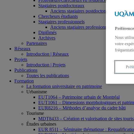
Professeurs-chercheurs en résidence
Stagiaires postdoctoraux
Anciens stagiaires postdoctoraux
Chercheurs étudiants
Stagiaires professionnels
Anciens stagiaires professionnels
Préférence
Diplômés
Archives
Nous utilis
Partenaires
votre expér
Réseaux
fréquentati
Introduction | Réseaux
Projets
Introduction | Projets
Préf
Publications
Toutes les publications
Formation
La formation universitaire en patrimoine
Urbanisme
EUT1064 – Patrimoine urbain de Montréal
EUT1061 – Dimensions morphologiques et patrimon
EUR8216 – Méthodes d’analyse du cadre bâti
Tourisme
MDT8433 – Création et valorisation de sites tourist
Études urbaines
EUR 8511 – Séminaire thématique : Requalification 