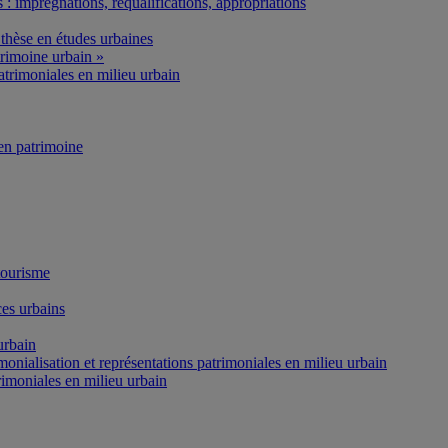
: imprégnations, requalifications, appropriations
thèse en études urbaines
rimoine urbain »
atrimoniales en milieu urbain
n patrimoine
tourisme
es urbains
urbain
onialisation et représentations patrimoniales en milieu urbain
rimoniales en milieu urbain