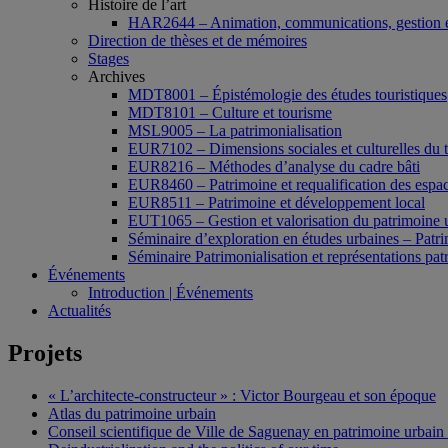
Histoire de l’art
HAR2644 – Animation, communications, gestion e
Direction de thèses et de mémoires
Stages
Archives
MDT8001 – Épistémologie des études touristiques
MDT8101 – Culture et tourisme
MSL9005 – La patrimonialisation
EUR7102 – Dimensions sociales et culturelles du 
EUR8216 – Méthodes d’analyse du cadre bâti
EUR8460 – Patrimoine et requalification des espac
EUR8511 – Patrimoine et développement local
EUT1065 – Gestion et valorisation du patrimoine 
Séminaire d’exploration en études urbaines – Patrim
Séminaire Patrimonialisation et représentations pat
Événements
Introduction | Événements
Actualités
Projets
« L’architecte-constructeur » : Victor Bourgeau et son époque
Atlas du patrimoine urbain
Conseil scientifique de Ville de Saguenay en patrimoine urbain