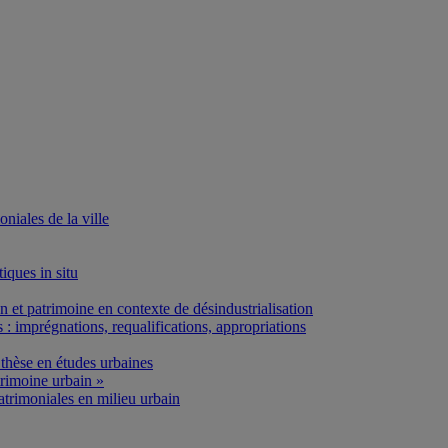
iales de la ville
iques in situ
et patrimoine en contexte de désindustrialisation
: imprégnations, requalifications, appropriations
thèse en études urbaines
rimoine urbain »
atrimoniales en milieu urbain