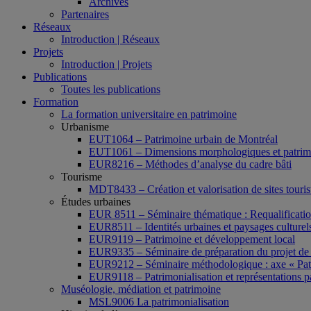
Archives
Partenaires
Réseaux
Introduction | Réseaux
Projets
Introduction | Projets
Publications
Toutes les publications
Formation
La formation universitaire en patrimoine
Urbanisme
EUT1064 – Patrimoine urbain de Montréal
EUT1061 – Dimensions morphologiques et patrimon
EUR8216 – Méthodes d’analyse du cadre bâti
Tourisme
MDT8433 – Création et valorisation de sites tourist
Études urbaines
EUR 8511 – Séminaire thématique : Requalification 
EUR8511 – Identités urbaines et paysages culturels 
EUR9119 – Patrimoine et développement local
EUR9335 – Séminaire de préparation du projet de 
EUR9212 – Séminaire méthodologique : axe « Pat
EUR9118 – Patrimonialisation et représentations p
Muséologie, médiation et patrimoine
MSL9006 La patrimonialisation