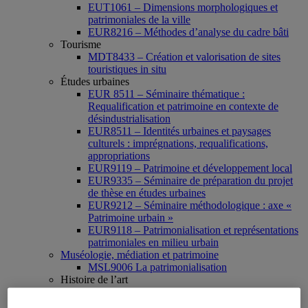
EUT1061 – Dimensions morphologiques et
patrimoniales de la ville
EUR8216 – Méthodes d’analyse du cadre bâti
Tourisme
MDT8433 – Création et valorisation de sites
touristiques in situ
Études urbaines
EUR 8511 – Séminaire thématique :
Requalification et patrimoine en contexte de
désindustrialisation
EUR8511 – Identités urbaines et paysages
culturels : imprégnations, requalifications,
appropriations
EUR9119 – Patrimoine et développement local
EUR9335 – Séminaire de préparation du projet
de thèse en études urbaines
EUR9212 – Séminaire méthodologique : axe «
Patrimoine urbain »
EUR9118 – Patrimonialisation et représentations
patrimoniales en milieu urbain
Muséologie, médiation et patrimoine
MSL9006 La patrimonialisation
Histoire de l’art
HAR2644 – Animation, communications,
gestion en patrimoine