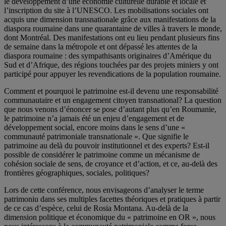
le développement d’une économie culturelle durable et locale et
l’inscription du site à l’UNESCO. Les mobilisations sociales ont
acquis une dimension transnationale grâce aux manifestations de la
diaspora roumaine dans une quarantaine de villes à travers le monde,
dont Montréal. Des manifestations ont eu lieu pendant plusieurs fins
de semaine dans la métropole et ont dépassé les attentes de la
diaspora roumaine : des sympathisants originaires d’Amérique du
Sud et d’Afrique, des régions touchées par des projets miniers y ont
participé pour appuyer les revendications de la population roumaine.
Comment et pourquoi le patrimoine est-il devenu une responsabilité
communautaire et un engagement citoyen transnational? La question
que nous venons d’énoncer se pose d’autant plus qu’en Roumanie,
le patrimoine n’a jamais été un enjeu d’engagement et de
développement social, encore moins dans le sens d’une «
communauté patrimoniale transnationale ». Que signifie le
patrimoine au delà du pouvoir institutionnel et des experts? Est-il
possible de considérer le patrimoine comme un mécanisme de
cohésion sociale de sens, de croyance et d’action, et ce, au-delà des
frontières géographiques, sociales, politiques?
Lors de cette conférence, nous envisageons d’analyser le terme
patrimoniu dans ses multiples facettes théoriques et pratiques à partir
de ce cas d’espèce, celui de Rosia Montana. Au-delà de la
dimension politique et économique du « patrimoine en OR », nous