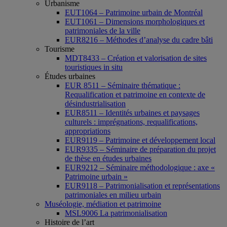
Urbanisme
EUT1064 – Patrimoine urbain de Montréal
EUT1061 – Dimensions morphologiques et
patrimoniales de la ville
EUR8216 – Méthodes d’analyse du cadre bâti
Tourisme
MDT8433 – Création et valorisation de sites
touristiques in situ
Études urbaines
EUR 8511 – Séminaire thématique :
Requalification et patrimoine en contexte de
désindustrialisation
EUR8511 – Identités urbaines et paysages
culturels : imprégnations, requalifications,
appropriations
EUR9119 – Patrimoine et développement local
EUR9335 – Séminaire de préparation du projet
de thèse en études urbaines
EUR9212 – Séminaire méthodologique : axe «
Patrimoine urbain »
EUR9118 – Patrimonialisation et représentations
patrimoniales en milieu urbain
Muséologie, médiation et patrimoine
MSL9006 La patrimonialisation
Histoire de l’art