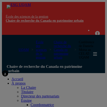
École des sciences de la gestion
Chaire de recherche du Canada en patrimoine urbain
École
Chaire de
Conférence
des
recherche du
de Daniela
UQAM
sciences
Canada en
Moisa au
de la
patrimoine
CELAT-
gestion
urbain
UQAM
Chaire de recherche du Canada en patrimoine
urbain
Accueil
À propos
La Chaire
Titulaire
Directeur des partenariats
Équipe
Coordonnatrice