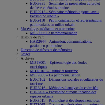
EUR9335 – Séminaire de préparation du projet
de thèse en études urbaines
EUR9212 – Séminaire méthodologique : axe «
Patrimoine urbain »
EUR9118 – Patrimonialisation et représentations
patrimoniales en milieu urbain
Muséologie, médiation et patrimoine
MSL9006 La patrimonialisation
Histoire de l’art
HAR2644 – Animation, communications,
gestion en patrimoine
Direction de thèses et de mémoires
Stages
Archives
MDT8001 – Épistémologie des études
touristiques
MDT8101 – Culture et tourisme
MSL9005 – La patrimonialisation
EUR7102 – Dimensions sociales et culturelles du
tourisme
EUR8216 – Méthodes d’analyse du cadre bâti
EUR8460 – Patrimoine et requalification des
espaces urbains
EUR8511 – Patrimoine et développement local
EUT1065 – Gestion et valorisation du patrimoine