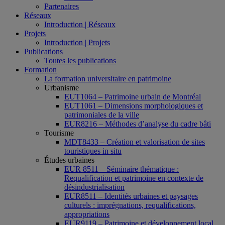
Partenaires
Réseaux
Introduction | Réseaux
Projets
Introduction | Projets
Publications
Toutes les publications
Formation
La formation universitaire en patrimoine
Urbanisme
EUT1064 – Patrimoine urbain de Montréal
EUT1061 – Dimensions morphologiques et
patrimoniales de la ville
EUR8216 – Méthodes d’analyse du cadre bâti
Tourisme
MDT8433 – Création et valorisation de sites
touristiques in situ
Études urbaines
EUR 8511 – Séminaire thématique :
Requalification et patrimoine en contexte de
désindustrialisation
EUR8511 – Identités urbaines et paysages
culturels : imprégnations, requalifications,
appropriations
EUR9119 – Patrimoine et développement local