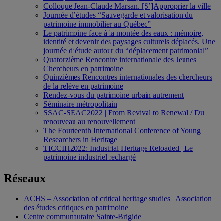
Colloque Jean-Claude Marsan. [S’]Approprier la ville
Journée d’études “Sauvegarde et valorisation du
patrimoine immobilier au Québec”
Le patrimoine face à la montée des eaux : mémoire,
identité et devenir des paysages culturels déplacés. Une
journée d’étude autour du “déplacement patrimonial”
Quatorzième Rencontre internationale des Jeunes
Chercheurs en patrimoine
Quinzièmes Rencontres internationales des chercheurs
de la relève en patrimoine
Rendez-vous du patrimoine urbain autrement
Séminaire métropolitain
SSAC-SEAC2022 | From Revival to Renewal / Du
renouveau au renouvellement
The Fourteenth International Conference of Young
Researchers in Heritage
TICCIH2022: Industrial Heritage Reloaded | Le
patrimoine industriel rechargé
Réseaux
ACHS – Association of critical heritage studies | Association
des études critiques en patrimoine
Centre communautaire Sainte-Brigide