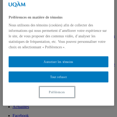
Direction de thèses et de mémoires
Stages
Archives
MDT8001 – Épistémologie des études
Préférences en matière de témoins
touristiques
Nous utilisons des témoins (cookies) afin de collecter des
MDT8101 – Culture et tourisme
informations qui nous permettent d’améliorer votre expérience sur
MSL9005 – La patrimonialisation
EUR7102 – Dimensions sociales et culturelles du
le site, de vous proposer des contenus vidéo, d’analyser les
tourisme
statistiques de fréquentation, etc. Vous pouvez personnaliser votre
EUR8216 – Méthodes d’analyse du cadre bâti
choix en sélectionnant « Préférences ».
EUR8460 – Patrimoine et requalification des
espaces urbains
EUR8511 – Patrimoine et développement local
Autoriser les témoins
EUT1065 – Gestion et valorisation du patrimoine
urbain
Séminaire d’exploration en études urbaines –
Tout refuser
Patrimonialisation et représentations
patrimoniales en milieu urbain
Séminaire Patrimonialisation et représentations
Préférences
patrimoniales en milieu urbain
Événements
Introduction | Événements
Actualités
Facebook