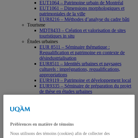
EUT1064 – Patrimoine urbain de Montréal
EUT1061 – Dimensions morphologiques et
patrimoniales de la ville
EUR8216 – Méthodes d’analyse du cadre bâti
Tourisme
MDT8433 – Création et valorisation de sites
touristiques in situ
Études urbaines
EUR 8511 – Séminaire thématique :
Requalification et patrimoine en contexte de
désindustrialisation
EUR8511 – Identités urbaines et paysages
culturels : imprégnations, requalifications,
appropriations
EUR9119 – Patrimoine et développement local
EUR9335 – Séminaire de préparation du projet
de thèse en études urbaines
EUR9212 – Séminaire méthodologique : axe «
Patrimoine urbain »
EUR9118 – Patrimonialisation et représentations
patrimoniales en milieu urbain
Muséologie, médiation et patrimoine
Préférences en matière de témoins
MSL9006 La patrimonialisation
Histoire de l’art
Nous utilisons des témoins (cookies) afin de collecter des
HAR2644 – Animation, communications,