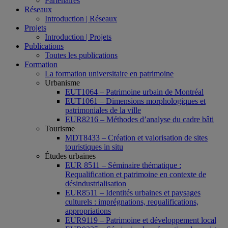
Partenaires
Réseaux
Introduction | Réseaux
Projets
Introduction | Projets
Publications
Toutes les publications
Formation
La formation universitaire en patrimoine
Urbanisme
EUT1064 – Patrimoine urbain de Montréal
EUT1061 – Dimensions morphologiques et
patrimoniales de la ville
EUR8216 – Méthodes d’analyse du cadre bâti
Tourisme
MDT8433 – Création et valorisation de sites
touristiques in situ
Études urbaines
EUR 8511 – Séminaire thématique :
Requalification et patrimoine en contexte de
désindustrialisation
EUR8511 – Identités urbaines et paysages
culturels : imprégnations, requalifications,
appropriations
EUR9119 – Patrimoine et développement local