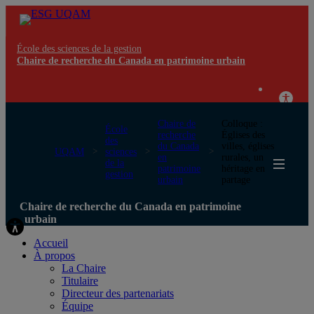
École des sciences de la gestion
Chaire de recherche du Canada en patrimoine urbain
Chaire de
Colloque :
École
recherche
Églises des
des
du Canada
villes, églises
UQAM
sciences
en
rurales, un
de la
patrimoine
héritage en
gestion
urbain
partage
Chaire de recherche du Canada en patrimoine
urbain
Accueil
À propos
La Chaire
Titulaire
Directeur des partenariats
Équipe