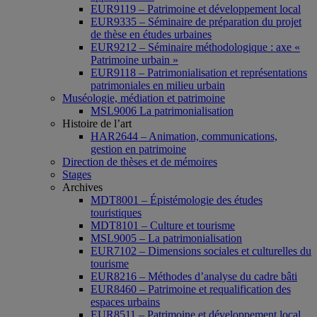
EUR9119 – Patrimoine et développement local
EUR9335 – Séminaire de préparation du projet
de thèse en études urbaines
EUR9212 – Séminaire méthodologique : axe «
Patrimoine urbain »
EUR9118 – Patrimonialisation et représentations
patrimoniales en milieu urbain
Muséologie, médiation et patrimoine
MSL9006 La patrimonialisation
Histoire de l’art
HAR2644 – Animation, communications,
gestion en patrimoine
Direction de thèses et de mémoires
Stages
Archives
MDT8001 – Épistémologie des études
touristiques
MDT8101 – Culture et tourisme
MSL9005 – La patrimonialisation
EUR7102 – Dimensions sociales et culturelles du
tourisme
EUR8216 – Méthodes d’analyse du cadre bâti
EUR8460 – Patrimoine et requalification des
espaces urbains
EUR8511 – Patrimoine et développement local