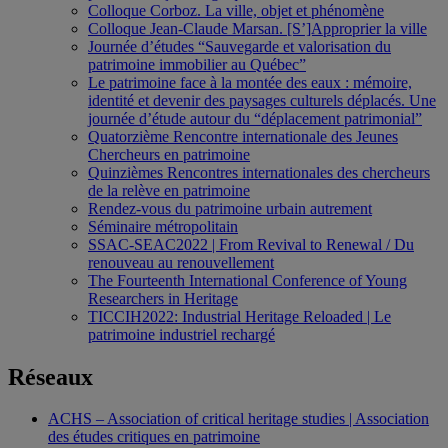
Colloque Corboz. La ville, objet et phénomène
Colloque Jean-Claude Marsan. [S’]Approprier la ville
Journée d’études “Sauvegarde et valorisation du
patrimoine immobilier au Québec”
Le patrimoine face à la montée des eaux : mémoire,
identité et devenir des paysages culturels déplacés. Une
journée d’étude autour du “déplacement patrimonial”
Quatorzième Rencontre internationale des Jeunes
Chercheurs en patrimoine
Quinzièmes Rencontres internationales des chercheurs
de la relève en patrimoine
Rendez-vous du patrimoine urbain autrement
Séminaire métropolitain
SSAC-SEAC2022 | From Revival to Renewal / Du
renouveau au renouvellement
The Fourteenth International Conference of Young
Researchers in Heritage
TICCIH2022: Industrial Heritage Reloaded | Le
patrimoine industriel rechargé
Réseaux
ACHS – Association of critical heritage studies | Association
des études critiques en patrimoine