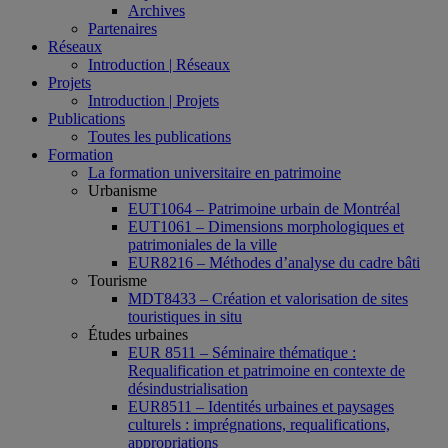
Archives
Partenaires
Réseaux
Introduction | Réseaux
Projets
Introduction | Projets
Publications
Toutes les publications
Formation
La formation universitaire en patrimoine
Urbanisme
EUT1064 – Patrimoine urbain de Montréal
EUT1061 – Dimensions morphologiques et
patrimoniales de la ville
EUR8216 – Méthodes d’analyse du cadre bâti
Tourisme
MDT8433 – Création et valorisation de sites
touristiques in situ
Études urbaines
EUR 8511 – Séminaire thématique :
Requalification et patrimoine en contexte de
désindustrialisation
EUR8511 – Identités urbaines et paysages
culturels : imprégnations, requalifications,
appropriations