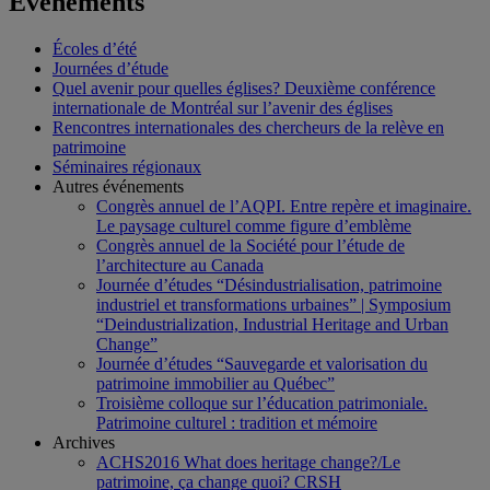
Événements
Écoles d’été
Journées d’étude
Quel avenir pour quelles églises? Deuxième conférence
internationale de Montréal sur l’avenir des églises
Rencontres internationales des chercheurs de la relève en
patrimoine
Séminaires régionaux
Autres événements
Congrès annuel de l’AQPI. Entre repère et imaginaire.
Le paysage culturel comme figure d’emblème
Congrès annuel de la Société pour l’étude de
l’architecture au Canada
Journée d’études “Désindustrialisation, patrimoine
industriel et transformations urbaines” | Symposium
“Deindustrialization, Industrial Heritage and Urban
Change”
Journée d’études “Sauvegarde et valorisation du
patrimoine immobilier au Québec”
Troisième colloque sur l’éducation patrimoniale.
Patrimoine culturel : tradition et mémoire
Archives
ACHS2016 What does heritage change?/Le
patrimoine, ça change quoi? CRSH