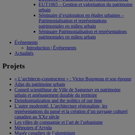
EUT1065 – Gestion et valorisation du patrimoine
urbain
Séminaire d’exploration en études urbaines –
Patrimonialisation et représentations
patrimoniales en milieu urbain
Séminaire Patrimonialisation et représentations
patrimoniales en milieu urbain
Événements
Introduction | Événements
Actualités
Projets
« L’architecte-constructeur » : Victor Bourgeau et son époque
Atlas du patrimoine urbain
Conseil scientifique de Ville de Saguenay en patrimoine
urbain et aménagement durable du territoire
Deindustrialization and the politics of our time
L’autre modernité. L’architecture régionaliste, les
représentations du passé et la création d’un paysage culturel
canadien au XXe siècle
Les villes de compagnie et l’art de l’urbanisme
Mémoires d’Arvida
Musée canadien de l’aluminium