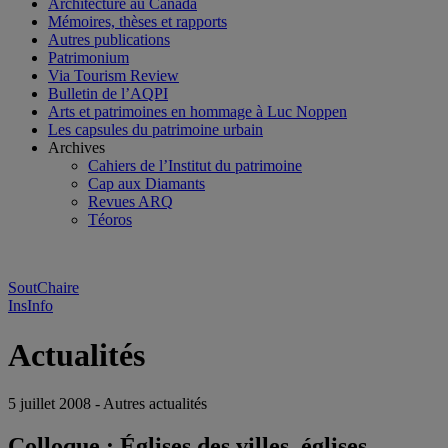
Architecture au Canada
Mémoires, thèses et rapports
Autres publications
Patrimonium
Via Tourism Review
Bulletin de l’AQPI
Arts et patrimoines en hommage à Luc Noppen
Les capsules du patrimoine urbain
Archives
Cahiers de l’Institut du patrimoine
Cap aux Diamants
Revues ARQ
Téoros
SoutChaire
InsInfo
Actualités
5 juillet 2008 - Autres actualités
Colloque : Églises des villes, églises