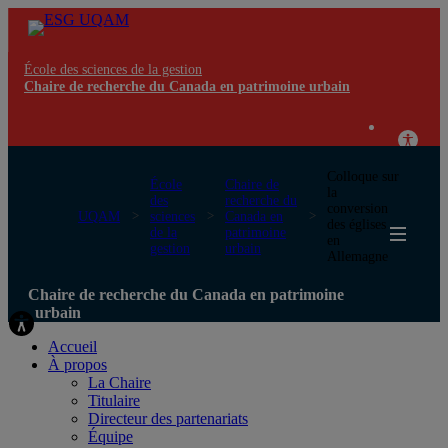
École des sciences de la gestion
Chaire de recherche du Canada en patrimoine urbain
Colloque sur
École
Chaire de
la
des
recherche du
conversion
UQAM
sciences
Canada en
des églises
de la
patrimoine
en
gestion
urbain
Allemagne
Chaire de recherche du Canada en patrimoine
urbain
Accueil
À propos
La Chaire
Titulaire
Directeur des partenariats
Équipe