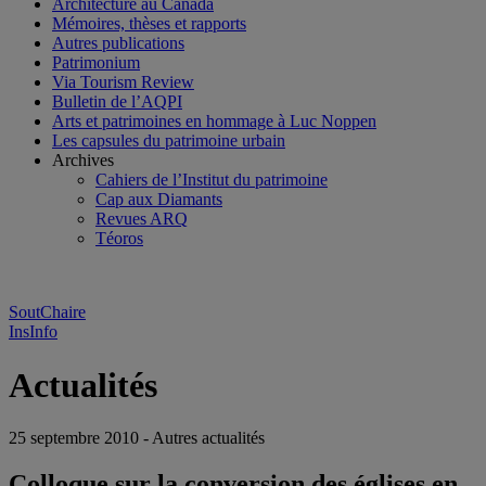
Architecture au Canada
Mémoires, thèses et rapports
Autres publications
Patrimonium
Via Tourism Review
Bulletin de l’AQPI
Arts et patrimoines en hommage à Luc Noppen
Les capsules du patrimoine urbain
Archives
Cahiers de l’Institut du patrimoine
Cap aux Diamants
Revues ARQ
Téoros
SoutChaire
InsInfo
Actualités
25 septembre 2010 - Autres actualités
Colloque sur la conversion des églises en