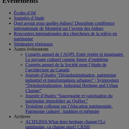
Événements
Écoles d’été
Journées d’étude
Quel avenir pour quelles églises? Deuxième conférence
internationale de Montréal sur l’avenir des églises
Rencontres internationales des chercheurs de la relève en
patrimoine
Séminaires régionaux
Autres événements
Congrès annuel de l’AQPI. Entre repère et imaginaire.
Le paysage culturel comme figure d’emblème
Congrès annuel de la Société pour l’étude de
l’architecture au Canada
Journée d’études “Désindustrialisation, patrimoine
industriel et transformations urbaines” | Symposium
“Deindustrialization, Industrial Heritage and Urban
Change”
Journée d’études “Sauvegarde et valorisation du
patrimoine immobilier au Québec”
Troisième colloque sur l’éducation patrimoniale.
Patrimoine culturel : tradition et mémoire
Archives
ACHS2016 What does heritage change?/Le
patrimoine, ça change quoi? CRSH