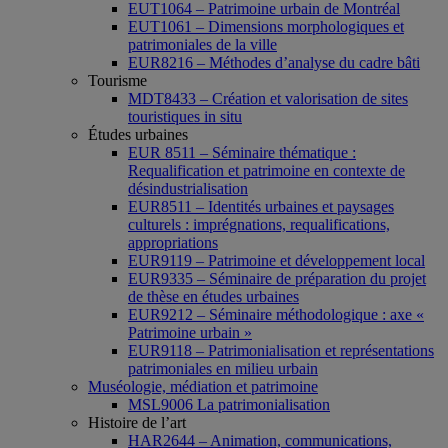
EUT1064 – Patrimoine urbain de Montréal
EUT1061 – Dimensions morphologiques et
patrimoniales de la ville
EUR8216 – Méthodes d’analyse du cadre bâti
Tourisme
MDT8433 – Création et valorisation de sites
touristiques in situ
Études urbaines
EUR 8511 – Séminaire thématique :
Requalification et patrimoine en contexte de
désindustrialisation
EUR8511 – Identités urbaines et paysages
culturels : imprégnations, requalifications,
appropriations
EUR9119 – Patrimoine et développement local
EUR9335 – Séminaire de préparation du projet
de thèse en études urbaines
EUR9212 – Séminaire méthodologique : axe «
Patrimoine urbain »
EUR9118 – Patrimonialisation et représentations
patrimoniales en milieu urbain
Muséologie, médiation et patrimoine
MSL9006 La patrimonialisation
Histoire de l’art
HAR2644 – Animation, communications,