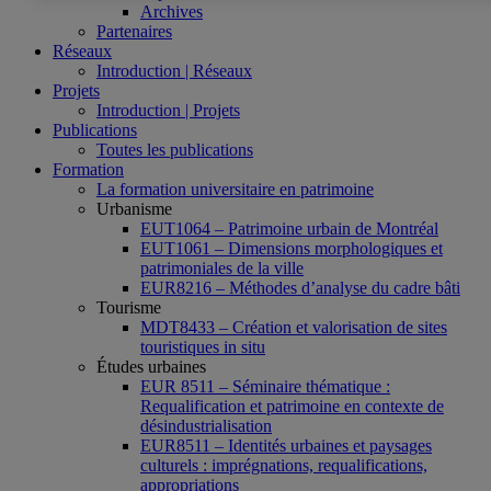
Archives
Partenaires
Réseaux
Introduction | Réseaux
Projets
Introduction | Projets
Publications
Toutes les publications
Formation
La formation universitaire en patrimoine
Urbanisme
EUT1064 – Patrimoine urbain de Montréal
EUT1061 – Dimensions morphologiques et
patrimoniales de la ville
EUR8216 – Méthodes d’analyse du cadre bâti
Tourisme
MDT8433 – Création et valorisation de sites
touristiques in situ
Études urbaines
EUR 8511 – Séminaire thématique :
Requalification et patrimoine en contexte de
désindustrialisation
EUR8511 – Identités urbaines et paysages
culturels : imprégnations, requalifications,
appropriations