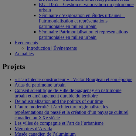
EUT1065 – Gestion et valorisation du patrimoine
urbain
Séminaire d’exploration en études urbaines –
Patrimonialisation et représentations
patrimoniales en milieu urbain
Séminaire Patrimonialisation et représentations
patrimoniales en milieu urbain
Événements
Introduction | Événements
Actualités
Projets
« L’architecte-constructeur » : Victor Bourgeau et son époque
Atlas du patrimoine urbain
Conseil scientifique de Ville de Saguenay en patrimoine
urbain et aménagement durable du territoire
Deindustrialization and the politics of our time
L’autre modernité. L’architecture régionaliste, les
représentations du passé et la création d’un paysage culturel
canadien au XXe siècle
Les villes de compagnie et l’art de l’urbanisme
Mémoires d’Arvida
Musée canadien de l’aluminium