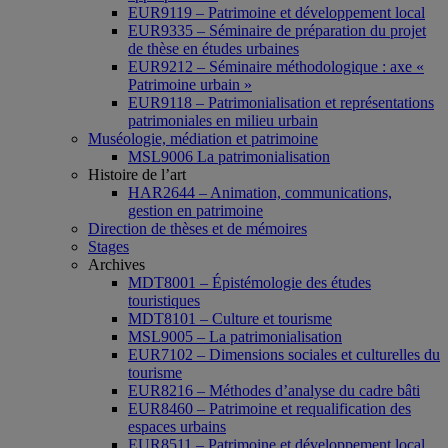
EUR9119 – Patrimoine et développement local
EUR9335 – Séminaire de préparation du projet
de thèse en études urbaines
EUR9212 – Séminaire méthodologique : axe «
Patrimoine urbain »
EUR9118 – Patrimonialisation et représentations
patrimoniales en milieu urbain
Muséologie, médiation et patrimoine
MSL9006 La patrimonialisation
Histoire de l’art
HAR2644 – Animation, communications,
gestion en patrimoine
Direction de thèses et de mémoires
Stages
Archives
MDT8001 – Épistémologie des études
touristiques
MDT8101 – Culture et tourisme
MSL9005 – La patrimonialisation
EUR7102 – Dimensions sociales et culturelles du
tourisme
EUR8216 – Méthodes d’analyse du cadre bâti
EUR8460 – Patrimoine et requalification des
espaces urbains
EUR8511 – Patrimoine et développement local