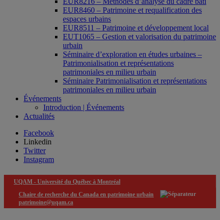
EUR8216 – Méthodes d’analyse du cadre bâti
EUR8460 – Patrimoine et requalification des
espaces urbains
EUR8511 – Patrimoine et développement local
EUT1065 – Gestion et valorisation du patrimoine
urbain
Séminaire d’exploration en études urbaines –
Patrimonialisation et représentations
patrimoniales en milieu urbain
Séminaire Patrimonialisation et représentations
patrimoniales en milieu urbain
Événements
Introduction | Événements
Actualités
Facebook
Linkedin
Twitter
Instagram
UQAM -
Université du Québec à Montréal
Chaire de recherche du Canada en patrimoine urbain
patrimoine@uqam.ca