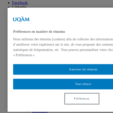
Facebook
Linkedin
Twitter
Instagram
Accueil
À propos
Préférences en matière de témoins
La Chaire
Titulaire
Nous utilisons des témoins (cookies) afin de collecter des informatio
Directeur des partenariats
d’améliorer votre expérience sur le site, de vous proposer des contenu
Équipe
statistiques de fréquentation, etc. Vous pouvez personnaliser votre cho
Coordonnatrice
« Préférences ».
Régisseur technique
Associée à la révision linguistique et à la
traduction
Autoriser les témoins
Associés à la communication graphique
Membres
Chercheurs associés
Professeurs-chercheurs en résidence
Tout refuser
Stagiaires postdoctoraux
Anciens stagiaires postdoctoraux
Chercheurs étudiants
Préférences
Stagiaires professionnels
Anciens stagiaires professionnels
Diplômés