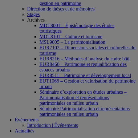
gestion en patrimoine
Direction de thèses et de mémoires
Stages
Archives
MDT8001 – Épistémologie des études
touristiques
MDT8101 – Culture et tourisme
MSL9005 – La patrimonialisation
EUR7102 – Dimensions sociales et culturelles du
tourisme
EUR8216 – Méthodes d’analyse du cadre bâti
EUR8460 – Patrimoine et requalification des
espaces urbains
EUR8511 – Patrimoine et développement local
EUT1065 – Gestion et valorisation du patrimoine
urbain
Séminaire d’exploration en études urbaines –
Patrimonialisation et représentations
patrimoniales en milieu urbain
Séminaire Patrimonialisation et représentations
patrimoniales en milieu urbain
Événements
Introduction | Événements
Actualités