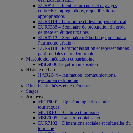
désindustrialisation
EUR8511 – Identités urbaines et paysages
culturels : imprégnations, requalifications,
appropriations
EUR9119 – Patrimoine et développement local
EUR9335 – Séminaire de préparation du projet
de thèse en études urbaines
EUR9212 – Séminaire méthodologique : axe «
Patrimoine urbain »
EUR9118 – Patrimonialisation et représentations
patrimoniales en milieu urbain
Muséologie, médiation et patrimoine
MSL9006 La patrimonialisation
Histoire de l’art
HAR2644 – Animation, communications,
gestion en patrimoine
Direction de thèses et de mémoires
Stages
Archives
MDT8001 – Épistémologie des études
touristiques
MDT8101 – Culture et tourisme
MSL9005 – La patrimonialisation
EUR7102 – Dimensions sociales et culturelles du
tourisme