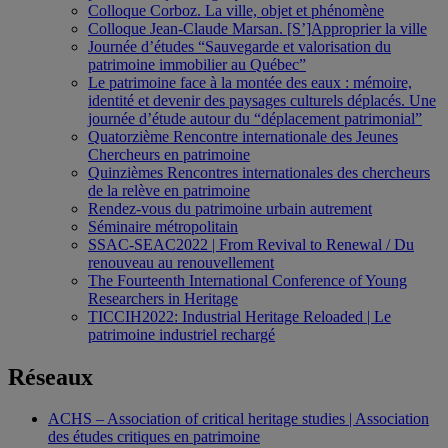
Colloque Corboz. La ville, objet et phénomène
Colloque Jean-Claude Marsan. [S’]Approprier la ville
Journée d’études “Sauvegarde et valorisation du
patrimoine immobilier au Québec”
Le patrimoine face à la montée des eaux : mémoire,
identité et devenir des paysages culturels déplacés. Une
journée d’étude autour du “déplacement patrimonial”
Quatorzième Rencontre internationale des Jeunes
Chercheurs en patrimoine
Quinzièmes Rencontres internationales des chercheurs
de la relève en patrimoine
Rendez-vous du patrimoine urbain autrement
Séminaire métropolitain
SSAC-SEAC2022 | From Revival to Renewal / Du
renouveau au renouvellement
The Fourteenth International Conference of Young
Researchers in Heritage
TICCIH2022: Industrial Heritage Reloaded | Le
patrimoine industriel rechargé
Réseaux
ACHS – Association of critical heritage studies | Association
des études critiques en patrimoine