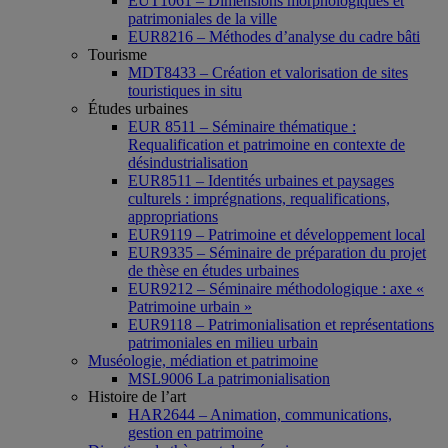
EUT1061 – Dimensions morphologiques et
patrimoniales de la ville
EUR8216 – Méthodes d’analyse du cadre bâti
Tourisme
MDT8433 – Création et valorisation de sites
touristiques in situ
Études urbaines
EUR 8511 – Séminaire thématique :
Requalification et patrimoine en contexte de
désindustrialisation
EUR8511 – Identités urbaines et paysages
culturels : imprégnations, requalifications,
appropriations
EUR9119 – Patrimoine et développement local
EUR9335 – Séminaire de préparation du projet
de thèse en études urbaines
EUR9212 – Séminaire méthodologique : axe «
Patrimoine urbain »
EUR9118 – Patrimonialisation et représentations
patrimoniales en milieu urbain
Muséologie, médiation et patrimoine
MSL9006 La patrimonialisation
Histoire de l’art
HAR2644 – Animation, communications,
gestion en patrimoine