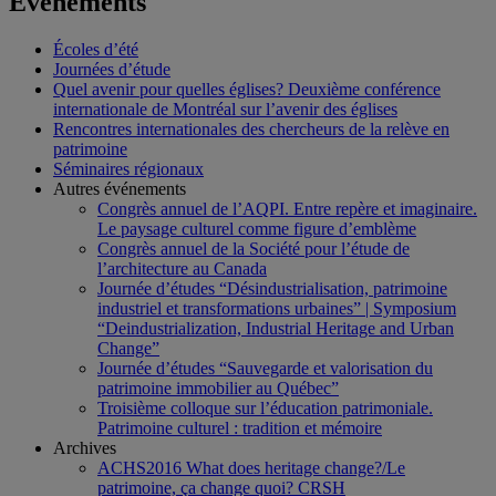
Événements
Écoles d’été
Journées d’étude
Quel avenir pour quelles églises? Deuxième conférence
internationale de Montréal sur l’avenir des églises
Rencontres internationales des chercheurs de la relève en
patrimoine
Séminaires régionaux
Autres événements
Congrès annuel de l’AQPI. Entre repère et imaginaire.
Le paysage culturel comme figure d’emblème
Congrès annuel de la Société pour l’étude de
l’architecture au Canada
Journée d’études “Désindustrialisation, patrimoine
industriel et transformations urbaines” | Symposium
“Deindustrialization, Industrial Heritage and Urban
Change”
Journée d’études “Sauvegarde et valorisation du
patrimoine immobilier au Québec”
Troisième colloque sur l’éducation patrimoniale.
Patrimoine culturel : tradition et mémoire
Archives
ACHS2016 What does heritage change?/Le
patrimoine, ça change quoi? CRSH