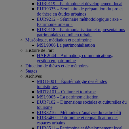
EUR9119 – Patrimoine et développement local
EUR9335 – Séminaire de préparation du projet
de thèse en études urbaines
EUR9212 – Séminaire méthodologique : axe «
Patrimoine urbain »
EUR9118 – Patrimonialisation et représentations
patrimoniales en milieu urbain
Muséologie, médiation et patrimoine
MSL9006 La patrimonialisation
Histoire de l’art
HAR2644 – Animation, communications,
gestion en patrimoine
Direction de thèses et de mémoires
Stages
Archives
MDT8001 – Épistémologie des études
touristiques
MDT8101 – Culture et tourisme
MSL9005 – La patrimonialisation
EUR7102 – Dimensions sociales et culturelles du
tourisme
EUR8216 – Méthodes d’analyse du cadre bâti
EUR8460 – Patrimoine et requalification des
espaces urbains
EUR8511 – Patrimoine et développement local