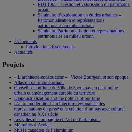
EUT1065 – Gestion et valorisation du patrimoine
urbain
Séminaire d’exploration en études urbaines –
Patrimonialisation et représentations
patrimoniales en milieu urbain
Séminaire Patrimonialisation et représentations
patrimoniales en milieu urbain
Événements
Introduction | Événements
Actualités
Projets
« L’architecte-constructeur » : Victor Bourgeau et son époque
Atlas du patrimoine urbain
Conseil scientifique de Ville de Saguenay en patrimoine
urbain et aménagement durable du territoire
Deindustrialization and the politics of our time
L’autre modernité. L’architecture régionaliste, les
représentations du passé et la création d’un paysage culturel
canadien au XXe siècle
Les villes de compagnie et l’art de l’urbanisme
Mémoires d’Arvida
Musée canadien de l’aluminium