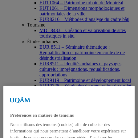
EUT1064 – Patrimoine urbain de Montréal
EUT1061 – Dimensions morphologiques et
patrimoniales de la ville
EUR8216 – Méthodes d’analyse du cadre bâti
Tourisme
MDT8433 – Création et valorisation de sites
touristiques in situ
Études urbaines
EUR 8511 – Séminaire thématique :
Requalification et patrimoine en contexte de
désindustrialisation
EUR8511 – Identités urbaines et paysages
culturels : imprégnations, requalifications,
appropriations
EUR9119 – Patrimoine et développement local
EUR9335 – Séminaire de préparation du projet
de thèse en études urbaines
EUR9212 – Séminaire méthodologique : axe «
Patrimoine urbain »
EUR9118 – Patrimonialisation et représentations
patrimoniales en milieu urbain
Préférences en matière de témoins
Muséologie, médiation et patrimoine
MSL9006 La patrimonialisation
Nous utilisons des témoins (cookies) afin de collecter des
Histoire de l’art
informations qui nous permettent d’améliorer votre expérience sur
HAR2644 – Animation, communications,
le site, de vous proposer des contenus vidéo, d’analyser les