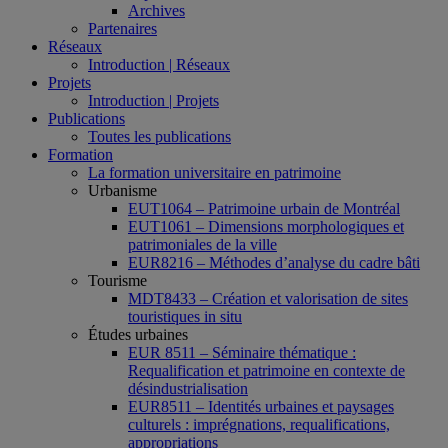
Archives
Partenaires
Réseaux
Introduction | Réseaux
Projets
Introduction | Projets
Publications
Toutes les publications
Formation
La formation universitaire en patrimoine
Urbanisme
EUT1064 – Patrimoine urbain de Montréal
EUT1061 – Dimensions morphologiques et
patrimoniales de la ville
EUR8216 – Méthodes d’analyse du cadre bâti
Tourisme
MDT8433 – Création et valorisation de sites
touristiques in situ
Études urbaines
EUR 8511 – Séminaire thématique :
Requalification et patrimoine en contexte de
désindustrialisation
EUR8511 – Identités urbaines et paysages
culturels : imprégnations, requalifications,
appropriations