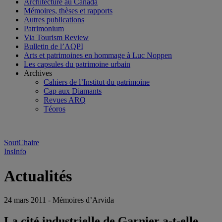
Architecture au Canada
Mémoires, thèses et rapports
Autres publications
Patrimonium
Via Tourism Review
Bulletin de l’AQPI
Arts et patrimoines en hommage à Luc Noppen
Les capsules du patrimoine urbain
Archives
Cahiers de l’Institut du patrimoine
Cap aux Diamants
Revues ARQ
Téoros
SoutChaire
InsInfo
Actualités
24 mars 2011 - Mémoires d’Arvida
La cité industrielle de Garnier a-t-elle