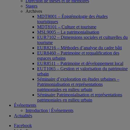
Direction de thèses et de mémoires
Stages
Archives
MDT8001 – Épistémologie des études
touristiques
MDT8101 – Culture et tourisme
MSL9005 – La patrimonialisation
EUR7102 – Dimensions sociales et culturelles du
tourisme
EUR8216 – Méthodes d’analyse du cadre bâti
EUR8460 – Patrimoine et requalification des
espaces urbains
EUR8511 – Patrimoine et développement local
EUT1065 – Gestion et valorisation du patrimoine
urbain
Séminaire d’exploration en études urbaines –
Patrimonialisation et représentations
patrimoniales en milieu urbain
Séminaire Patrimonialisation et représentations
patrimoniales en milieu urbain
Événements
Introduction | Événements
Actualités
Facebook