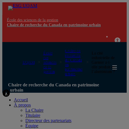
École des sciences de la gestion
Chaire de recherche du Canada en patrimoine urbain
Chaire de
École
La cité
recherche
des
industrielle de
du Canada
UQAM
sciences
Garnier a-t-
en
de la
elle produit de
patrimoine
gestion
l’aluminium ?
urbain
Chaire de recherche du Canada en patrimoine
urbain
Accueil
À propos
La Chaire
Titulaire
Directeur des partenariats
Équipe