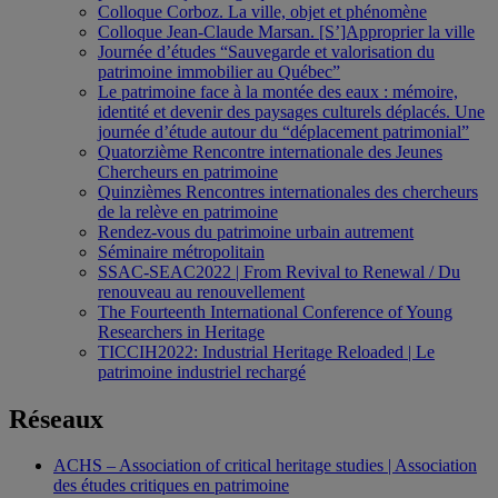
Colloque Corboz. La ville, objet et phénomène
Colloque Jean-Claude Marsan. [S’]Approprier la ville
Journée d’études “Sauvegarde et valorisation du
patrimoine immobilier au Québec”
Le patrimoine face à la montée des eaux : mémoire,
identité et devenir des paysages culturels déplacés. Une
journée d’étude autour du “déplacement patrimonial”
Quatorzième Rencontre internationale des Jeunes
Chercheurs en patrimoine
Quinzièmes Rencontres internationales des chercheurs
de la relève en patrimoine
Rendez-vous du patrimoine urbain autrement
Séminaire métropolitain
SSAC-SEAC2022 | From Revival to Renewal / Du
renouveau au renouvellement
The Fourteenth International Conference of Young
Researchers in Heritage
TICCIH2022: Industrial Heritage Reloaded | Le
patrimoine industriel rechargé
Réseaux
ACHS – Association of critical heritage studies | Association
des études critiques en patrimoine