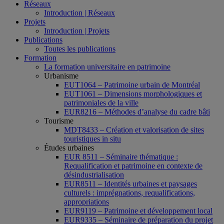
Réseaux
Introduction | Réseaux
Projets
Introduction | Projets
Publications
Toutes les publications
Formation
La formation universitaire en patrimoine
Urbanisme
EUT1064 – Patrimoine urbain de Montréal
EUT1061 – Dimensions morphologiques et
patrimoniales de la ville
EUR8216 – Méthodes d’analyse du cadre bâti
Tourisme
MDT8433 – Création et valorisation de sites
touristiques in situ
Études urbaines
EUR 8511 – Séminaire thématique :
Requalification et patrimoine en contexte de
désindustrialisation
EUR8511 – Identités urbaines et paysages
culturels : imprégnations, requalifications,
appropriations
EUR9119 – Patrimoine et développement local
EUR9335 – Séminaire de préparation du projet