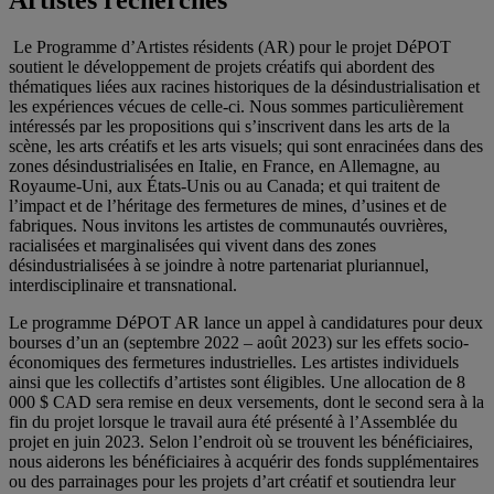
Artistes recherchés
Le Programme d’Artistes résidents (AR) pour le projet DéPOT
soutient le développement de projets créatifs qui abordent des
thématiques liées aux racines historiques de la désindustrialisation et
les expériences vécues de celle-ci. Nous sommes particulièrement
intéressés par les propositions qui s’inscrivent dans les arts de la
scène, les arts créatifs et les arts visuels; qui sont enracinées dans des
zones désindustrialisées en Italie, en France, en Allemagne, au
Royaume-Uni, aux États-Unis ou au Canada; et qui traitent de
l’impact et de l’héritage des fermetures de mines, d’usines et de
fabriques. Nous invitons les artistes de communautés ouvrières,
racialisées et marginalisées qui vivent dans des zones
désindustrialisées à se joindre à notre partenariat pluriannuel,
interdisciplinaire et transnational.
Le programme DéPOT AR lance un appel à candidatures pour deux
bourses d’un an (septembre 2022 – août 2023) sur les effets socio-
économiques des fermetures industrielles. Les artistes individuels
ainsi que les collectifs d’artistes sont éligibles. Une allocation de 8
000 $ CAD sera remise en deux versements, dont le second sera à la
fin du projet lorsque le travail aura été présenté à l’Assemblée du
projet en juin 2023. Selon l’endroit où se trouvent les bénéficiaires,
nous aiderons les bénéficiaires à acquérir des fonds supplémentaires
ou des parrainages pour les projets d’art créatif et soutiendra leur