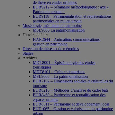
de thèse en études urbaines
EUR9212 – Séminaire méthodologique : axe «
Patrimoine urbain »
EUR9118 – Patrimonialisation et représentations
patrimoniales en milieu urbain
Muséologie, médiation et patrimoine
MSL9006 La patrimonialisation
Histoire de l’art
HAR2644 – Animation, communications,
gestion en patrimoine
Direction de thèses et de mémoires
Stages
Archives
MDT8001 – Épistémologie des études
touristiques
MDT8101 – Culture et tourisme
MSL9005 – La patrimonialisation
EUR7102 – Dimensions sociales et culturelles du
tourisme
EUR8216 – Méthodes d’analyse du cadre bâti
EUR8460 – Patrimoine et requalification des
espaces urbains
EUR8511 – Patrimoine et développement local
EUT1065 – Gestion et valorisation du patrimoine
urbain