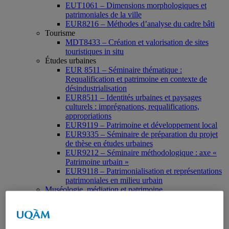
EUT1061 – Dimensions morphologiques et
patrimoniales de la ville
EUR8216 – Méthodes d’analyse du cadre bâti
Tourisme
MDT8433 – Création et valorisation de sites
touristiques in situ
Études urbaines
EUR 8511 – Séminaire thématique :
Requalification et patrimoine en contexte de
désindustrialisation
EUR8511 – Identités urbaines et paysages
culturels : imprégnations, requalifications,
appropriations
EUR9119 – Patrimoine et développement local
EUR9335 – Séminaire de préparation du projet
de thèse en études urbaines
EUR9212 – Séminaire méthodologique : axe «
Patrimoine urbain »
EUR9118 – Patrimonialisation et représentations
patrimoniales en milieu urbain
Muséologie, médiation et patrimoine
MSL9006 La patrimonialisation
Histoire de l’art
HAR2644 – Animation, communications,
gestion en patrimoine