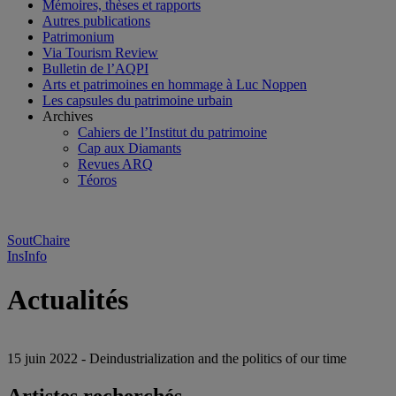
Mémoires, thèses et rapports
Autres publications
Patrimonium
Via Tourism Review
Bulletin de l’AQPI
Arts et patrimoines en hommage à Luc Noppen
Les capsules du patrimoine urbain
Archives
Cahiers de l’Institut du patrimoine
Cap aux Diamants
Revues ARQ
Téoros
SoutChaire
InsInfo
Actualités
15 juin 2022 - Deindustrialization and the politics of our time