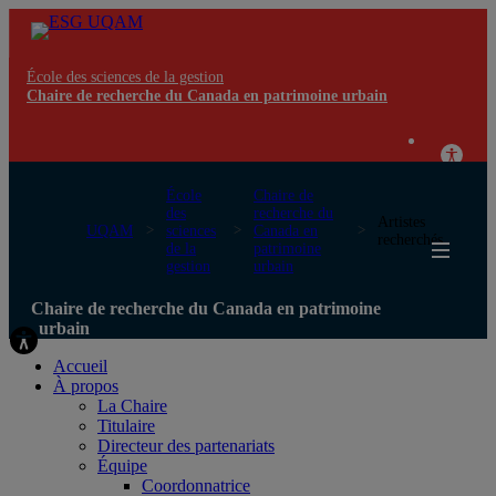
École des sciences de la gestion
Chaire de recherche du Canada en patrimoine urbain
École
Chaire de
des
recherche du
Artistes
UQAM
sciences
Canada en
recherchés
de la
patrimoine
gestion
urbain
Chaire de recherche du Canada en patrimoine
urbain
Accueil
À propos
La Chaire
Titulaire
Directeur des partenariats
Équipe
Coordonnatrice