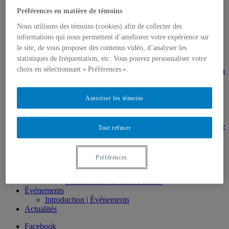
Direction de thèses et de mémoires
Préférences en matière de témoins
Stages
Archives
Nous utilisons des témoins (cookies) afin de collecter des
MDT8001 – Épistémologie des études
informations qui nous permettent d’améliorer votre expérience sur
touristiques
le site, de vous proposer des contenus vidéo, d’analyser les
MDT8101 – Culture et tourisme
statistiques de fréquentation, etc. Vous pouvez personnaliser votre
MSL9005 – La patrimonialisation
choix en sélectionnant « Préférences ».
EUR7102 – Dimensions sociales et culturelles du
tourisme
EUR8216 – Méthodes d’analyse du cadre bâti
EUR8460 – Patrimoine et requalification des
Autoriser les témoins
espaces urbains
EUR8511 – Patrimoine et développement local
EUT1065 – Gestion et valorisation du patrimoine
Tout refuser
urbain
Séminaire d’exploration en études urbaines –
Patrimonialisation et représentations
Préférences
patrimoniales en milieu urbain
Séminaire Patrimonialisation et représentations
patrimoniales en milieu urbain
Événements
Introduction | Événements
Actualités
Facebook