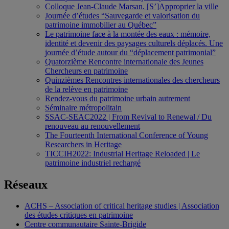
Colloque Jean-Claude Marsan. [S’]Approprier la ville
Journée d’études “Sauvegarde et valorisation du
patrimoine immobilier au Québec”
Le patrimoine face à la montée des eaux : mémoire,
identité et devenir des paysages culturels déplacés. Une
journée d’étude autour du “déplacement patrimonial”
Quatorzième Rencontre internationale des Jeunes
Chercheurs en patrimoine
Quinzièmes Rencontres internationales des chercheurs
de la relève en patrimoine
Rendez-vous du patrimoine urbain autrement
Séminaire métropolitain
SSAC-SEAC2022 | From Revival to Renewal / Du
renouveau au renouvellement
The Fourteenth International Conference of Young
Researchers in Heritage
TICCIH2022: Industrial Heritage Reloaded | Le
patrimoine industriel rechargé
Réseaux
ACHS – Association of critical heritage studies | Association
des études critiques en patrimoine
Centre communautaire Sainte-Brigide