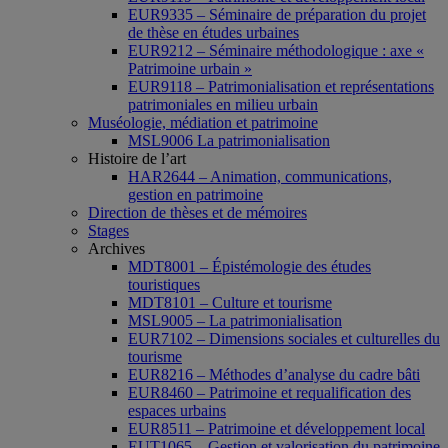
EUR9335 – Séminaire de préparation du projet
de thèse en études urbaines
EUR9212 – Séminaire méthodologique : axe «
Patrimoine urbain »
EUR9118 – Patrimonialisation et représentations
patrimoniales en milieu urbain
Muséologie, médiation et patrimoine
MSL9006 La patrimonialisation
Histoire de l’art
HAR2644 – Animation, communications,
gestion en patrimoine
Direction de thèses et de mémoires
Stages
Archives
MDT8001 – Épistémologie des études
touristiques
MDT8101 – Culture et tourisme
MSL9005 – La patrimonialisation
EUR7102 – Dimensions sociales et culturelles du
tourisme
EUR8216 – Méthodes d’analyse du cadre bâti
EUR8460 – Patrimoine et requalification des
espaces urbains
EUR8511 – Patrimoine et développement local
EUT1065 – Gestion et valorisation du patrimoine