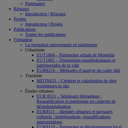
Partenaires
Réseaux
Introduction | Réseaux
Projets
Introduction | Projets
Publications
Toutes les publications
Formation
La formation universitaire en patrimoine
Urbanisme
EUT1064 – Patrimoine urbain de Montréal
EUT1061 – Dimensions morphologiques et
patrimoniales de la ville
EUR8216 – Méthodes d’analyse du cadre bâti
Tourisme
MDT8433 – Création et valorisation de sites
touristiques in situ
Études urbaines
EUR 8511 – Séminaire thématique :
Requalification et patrimoine en contexte de
désindustrialisation
EUR8511 – Identités urbaines et paysages
culturels : imprégnations, requalifications,
appropriations
EUR9119 – Patrimoine et développement local