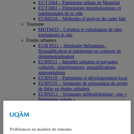
EUT1064 – Patrimoine urbain de Montréal
EUT1061 – Dimensions morphologiques et
patrimoniales de la ville
EUR8216 – Méthodes d’analyse du cadre bâti
Tourisme
MDT8433 – Création et valorisation de sites
touristiques in situ
Études urbaines
EUR 8511 – Séminaire thématique :
Requalification et patrimoine en contexte de
désindustrialisation
EUR8511 – Identités urbaines et paysages
culturels : imprégnations, requalifications,
appropriations
EUR9119 – Patrimoine et développement local
EUR9335 – Séminaire de préparation du projet
de thèse en études urbaines
EUR9212 – Séminaire méthodologique : axe «
Patrimoine urbain »
EUR9118 – Patrimonialisation et représentations
patrimoniales en milieu urbain
Muséologie, médiation et patrimoine
MSL9006 La patrimonialisation
Histoire de l’art
Préférences en matière de témoins
HAR2644 – Animation, communications,