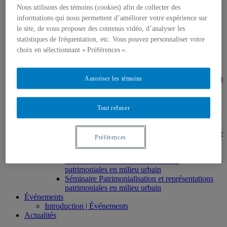
gestion en patrimoine
Nous utilisons des témoins (cookies) afin de collecter des
Direction de thèses et de mémoires
informations qui nous permettent d’améliorer votre expérience sur
Stages
le site, de vous proposer des contenus vidéo, d’analyser les
Archives
statistiques de fréquentation, etc. Vous pouvez personnaliser votre
MDT8001 – Épistémologie des études
choix en sélectionnant « Préférences ».
touristiques
MDT8101 – Culture et tourisme
MSL9005 – La patrimonialisation
EUR7102 – Dimensions sociales et culturelles du
Autoriser les témoins
tourisme
EUR8216 – Méthodes d’analyse du cadre bâti
EUR8460 – Patrimoine et requalification des
Tout refuser
espaces urbains
EUR8511 – Patrimoine et développement local
EUT1065 – Gestion et valorisation du patrimoine
Préférences
urbain
Séminaire d’exploration en études urbaines –
Patrimonialisation et représentations
patrimoniales en milieu urbain
Séminaire Patrimonialisation et représentations
patrimoniales en milieu urbain
Événements
Introduction | Événements
Actualités