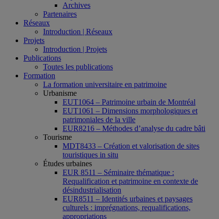
Archives
Partenaires
Réseaux
Introduction | Réseaux
Projets
Introduction | Projets
Publications
Toutes les publications
Formation
La formation universitaire en patrimoine
Urbanisme
EUT1064 – Patrimoine urbain de Montréal
EUT1061 – Dimensions morphologiques et
patrimoniales de la ville
EUR8216 – Méthodes d’analyse du cadre bâti
Tourisme
MDT8433 – Création et valorisation de sites
touristiques in situ
Études urbaines
EUR 8511 – Séminaire thématique :
Requalification et patrimoine en contexte de
désindustrialisation
EUR8511 – Identités urbaines et paysages
culturels : imprégnations, requalifications,
appropriations