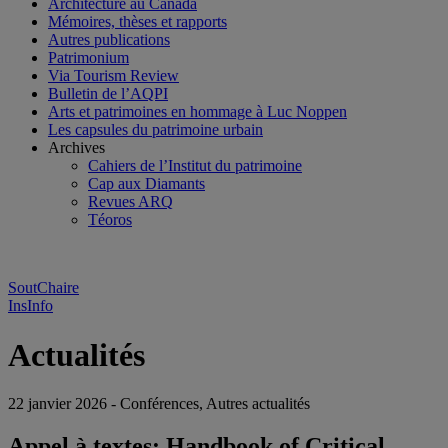
Architecture au Canada
Mémoires, thèses et rapports
Autres publications
Patrimonium
Via Tourism Review
Bulletin de l’AQPI
Arts et patrimoines en hommage à Luc Noppen
Les capsules du patrimoine urbain
Archives
Cahiers de l’Institut du patrimoine
Cap aux Diamants
Revues ARQ
Téoros
SoutChaire
InsInfo
Actualités
22 janvier 2026 - Conférences, Autres actualités
Appel à textes: Handbook of Critical