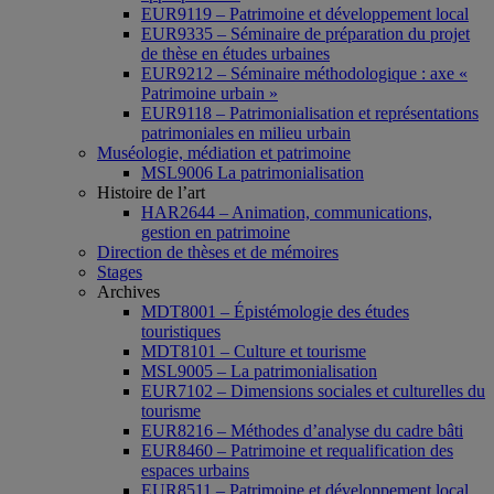
EUR9119 – Patrimoine et développement local
EUR9335 – Séminaire de préparation du projet
de thèse en études urbaines
EUR9212 – Séminaire méthodologique : axe «
Patrimoine urbain »
EUR9118 – Patrimonialisation et représentations
patrimoniales en milieu urbain
Muséologie, médiation et patrimoine
MSL9006 La patrimonialisation
Histoire de l’art
HAR2644 – Animation, communications,
gestion en patrimoine
Direction de thèses et de mémoires
Stages
Archives
MDT8001 – Épistémologie des études
touristiques
MDT8101 – Culture et tourisme
MSL9005 – La patrimonialisation
EUR7102 – Dimensions sociales et culturelles du
tourisme
EUR8216 – Méthodes d’analyse du cadre bâti
EUR8460 – Patrimoine et requalification des
espaces urbains
EUR8511 – Patrimoine et développement local