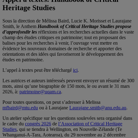
Heritage Studies
Sous la direction de Mélissa Baird, Lucie K. Morisset et Laurajane
Smith, le Anthem
Handbook of Critical Heritage Studies propose
d’approfondir les
réflexions et les recherches actuelles dans le vaste
champ des études critiques en patrimoine; tout en proposant des
balises pour les recherches à venir, l’ouvrage veut mettre en
évidence les nouveaux domaines de recherche et apporter des
orientations et des idées qui favoriseront le développement des
études en patrimoine.
L’appel à textes peut être téléchargé
ici
.
Les autrices et auteurs intéressés peuvent envoyer un résumé de 300
mots, ainsi qu’une biographie de 150 mots, le ou avant le 31 mars
2026, à:
patrimoine@uqam.ca
.
Pour toutes questions, on peut s’adresser à Melissa
mfbaird@mtu.edu
ou à Laurajane
Laurajane.smith@anu.edu.au
.
Un atelier spécifique sur les questions soulevées sera organisé dans
le cadre du
congrès 2026
de
l’Association of Critical Heritage
Studies
, qui se tiendra à Wellington, en Nouvelle-Zélande (Te
Whanganui-A-Tara, Aotearoa), du 29 novembre au 2 décembre