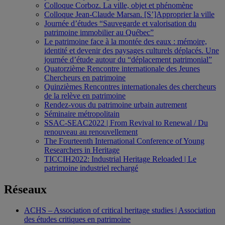
Colloque Corboz. La ville, objet et phénomène
Colloque Jean-Claude Marsan. [S’]Approprier la ville
Journée d’études “Sauvegarde et valorisation du
patrimoine immobilier au Québec”
Le patrimoine face à la montée des eaux : mémoire,
identité et devenir des paysages culturels déplacés. Une
journée d’étude autour du “déplacement patrimonial”
Quatorzième Rencontre internationale des Jeunes
Chercheurs en patrimoine
Quinzièmes Rencontres internationales des chercheurs
de la relève en patrimoine
Rendez-vous du patrimoine urbain autrement
Séminaire métropolitain
SSAC-SEAC2022 | From Revival to Renewal / Du
renouveau au renouvellement
The Fourteenth International Conference of Young
Researchers in Heritage
TICCIH2022: Industrial Heritage Reloaded | Le
patrimoine industriel rechargé
Réseaux
ACHS – Association of critical heritage studies | Association
des études critiques en patrimoine