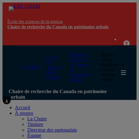
École des sciences de la gestion
Chaire de recherche du Canada en patrimoine urbain
Chaire de
Appel à
École
recherche
textes:
des
du Canada
Handbook of
UQAM
sciences
en
Critical
de la
patrimoine
Heritage
gestion
urbain
Studies
Chaire de recherche du Canada en patrimoine
urbain
Accueil
À propos
La Chaire
Titulaire
Directeur des partenariats
Équipe