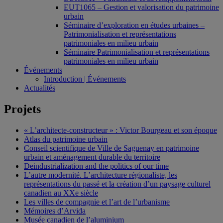
EUT1065 – Gestion et valorisation du patrimoine
urbain
Séminaire d’exploration en études urbaines –
Patrimonialisation et représentations
patrimoniales en milieu urbain
Séminaire Patrimonialisation et représentations
patrimoniales en milieu urbain
Événements
Introduction | Événements
Actualités
Projets
« L’architecte-constructeur » : Victor Bourgeau et son époque
Atlas du patrimoine urbain
Conseil scientifique de Ville de Saguenay en patrimoine
urbain et aménagement durable du territoire
Deindustrialization and the politics of our time
L’autre modernité. L’architecture régionaliste, les
représentations du passé et la création d’un paysage culturel
canadien au XXe siècle
Les villes de compagnie et l’art de l’urbanisme
Mémoires d’Arvida
Musée canadien de l’aluminium