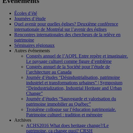
Événements
Écoles d’été
Journées d’étude
Quel avenir pour quelles églises? Deuxième conférence
internationale de Montréal sur l’avenir des églises
Rencontres internationales des chercheurs de la relève en
patrimoine
Séminaires régionaux
Autres événements
Congrès annuel de l’AQPI. Entre repère et imaginaire.
Le paysage culturel comme figure d’emblème
Congrès annuel de la Société pour l’étude de
l’architecture au Canada
Journée d’études “Désindustrialisation, patrimoine
industriel et transformations urbaines” | Symposium
“Deindustrialization, Industrial Heritage and Urban
Change”
Journée d’études “Sauvegarde et valorisation du
patrimoine immobilier au Québec”
Troisième colloque sur l’éducation patrimoniale.
Patrimoine culturel : tradition et mémoire
Archives
ACHS2016 What does heritage change?/Le
patrimoine, ça change quoi? CRSH