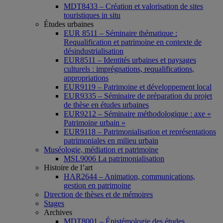
MDT8433 – Création et valorisation de sites
touristiques in situ
Études urbaines
EUR 8511 – Séminaire thématique :
Requalification et patrimoine en contexte de
désindustrialisation
EUR8511 – Identités urbaines et paysages
culturels : imprégnations, requalifications,
appropriations
EUR9119 – Patrimoine et développement local
EUR9335 – Séminaire de préparation du projet
de thèse en études urbaines
EUR9212 – Séminaire méthodologique : axe «
Patrimoine urbain »
EUR9118 – Patrimonialisation et représentations
patrimoniales en milieu urbain
Muséologie, médiation et patrimoine
MSL9006 La patrimonialisation
Histoire de l’art
HAR2644 – Animation, communications,
gestion en patrimoine
Direction de thèses et de mémoires
Stages
Archives
MDT8001 – Épistémologie des études