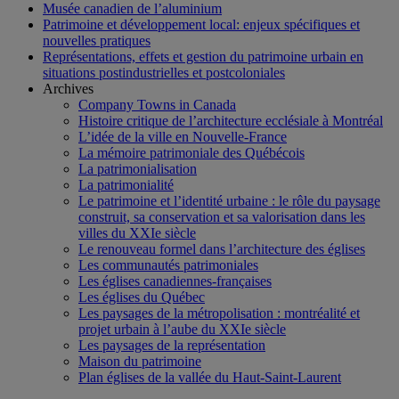
Musée canadien de l’aluminium
Patrimoine et développement local: enjeux spécifiques et
nouvelles pratiques
Représentations, effets et gestion du patrimoine urbain en
situations postindustrielles et postcoloniales
Archives
Company Towns in Canada
Histoire critique de l’architecture ecclésiale à Montréal
L’idée de la ville en Nouvelle-France
La mémoire patrimoniale des Québécois
La patrimonialisation
La patrimonialité
Le patrimoine et l’identité urbaine : le rôle du paysage
construit, sa conservation et sa valorisation dans les
villes du XXIe siècle
Le renouveau formel dans l’architecture des églises
Les communautés patrimoniales
Les églises canadiennes-françaises
Les églises du Québec
Les paysages de la métropolisation : montréalité et
projet urbain à l’aube du XXIe siècle
Les paysages de la représentation
Maison du patrimoine
Plan églises de la vallée du Haut-Saint-Laurent