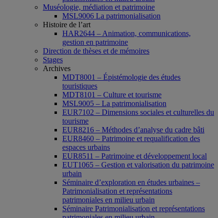
Muséologie, médiation et patrimoine
MSL9006 La patrimonialisation
Histoire de l’art
HAR2644 – Animation, communications,
gestion en patrimoine
Direction de thèses et de mémoires
Stages
Archives
MDT8001 – Épistémologie des études
touristiques
MDT8101 – Culture et tourisme
MSL9005 – La patrimonialisation
EUR7102 – Dimensions sociales et culturelles du
tourisme
EUR8216 – Méthodes d’analyse du cadre bâti
EUR8460 – Patrimoine et requalification des
espaces urbains
EUR8511 – Patrimoine et développement local
EUT1065 – Gestion et valorisation du patrimoine
urbain
Séminaire d’exploration en études urbaines –
Patrimonialisation et représentations
patrimoniales en milieu urbain
Séminaire Patrimonialisation et représentations
patrimoniales en milieu urbain