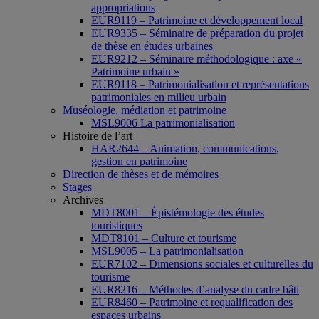
appropriations
EUR9119 – Patrimoine et développement local
EUR9335 – Séminaire de préparation du projet
de thèse en études urbaines
EUR9212 – Séminaire méthodologique : axe «
Patrimoine urbain »
EUR9118 – Patrimonialisation et représentations
patrimoniales en milieu urbain
Muséologie, médiation et patrimoine
MSL9006 La patrimonialisation
Histoire de l’art
HAR2644 – Animation, communications,
gestion en patrimoine
Direction de thèses et de mémoires
Stages
Archives
MDT8001 – Épistémologie des études
touristiques
MDT8101 – Culture et tourisme
MSL9005 – La patrimonialisation
EUR7102 – Dimensions sociales et culturelles du
tourisme
EUR8216 – Méthodes d’analyse du cadre bâti
EUR8460 – Patrimoine et requalification des
espaces urbains