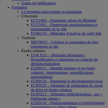
Toutes les publications
Formation
La formation universitaire en patrimoine
Urbanisme
EUT1064 – Patrimoine urbain de Montréal
EUT1061 – Dimensions morphologiques et
patrimoniales de la ville
EUR8216 – Méthodes d’analyse du cadre bâti
Tourisme
MDT8433 – Création et valorisation de sites
touristiques in situ
Études urbaines
EUR 8511 – Séminaire thématique :
Requalification et patrimoine en contexte de
désindustrialisation
EUR8511 – Identités urbaines et paysages
culturels : imprégnations, requalifications,
appropriations
EUR9119 – Patrimoine et développement local
EUR9335 – Séminaire de préparation du projet
de thèse en études urbaines
EUR9212 – Séminaire méthodologique : axe «
Patrimoine urbain »
EUR9118 – Patrimonialisation et représentations
patrimoniales en milieu urbain