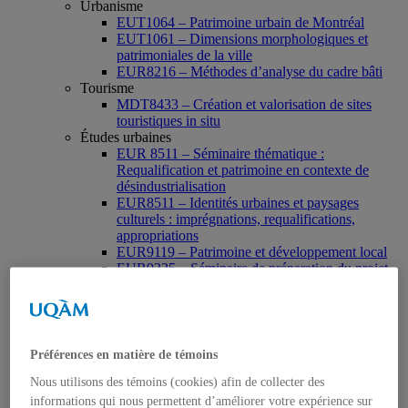
Urbanisme
EUT1064 – Patrimoine urbain de Montréal
EUT1061 – Dimensions morphologiques et
patrimoniales de la ville
EUR8216 – Méthodes d’analyse du cadre bâti
Tourisme
MDT8433 – Création et valorisation de sites
touristiques in situ
Études urbaines
EUR 8511 – Séminaire thématique :
Requalification et patrimoine en contexte de
désindustrialisation
EUR8511 – Identités urbaines et paysages
culturels : imprégnations, requalifications,
appropriations
EUR9119 – Patrimoine et développement local
EUR9335 – Séminaire de préparation du projet
de thèse en études urbaines
EUR9212 – Séminaire méthodologique : axe «
Patrimoine urbain »
EUR9118 – Patrimonialisation et représentations
patrimoniales en milieu urbain
Préférences en matière de témoins
Muséologie, médiation et patrimoine
Nous utilisons des témoins (cookies) afin de collecter des
MSL9006 La patrimonialisation
Histoire de l’art
informations qui nous permettent d’améliorer votre expérience sur