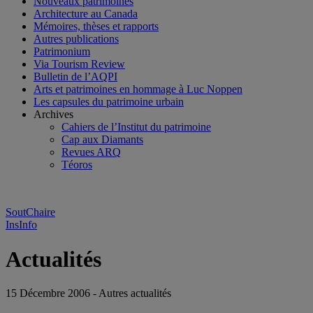
Nouveaux patrimoines
Architecture au Canada
Mémoires, thèses et rapports
Autres publications
Patrimonium
Via Tourism Review
Bulletin de l’AQPI
Arts et patrimoines en hommage à Luc Noppen
Les capsules du patrimoine urbain
Archives
Cahiers de l’Institut du patrimoine
Cap aux Diamants
Revues ARQ
Téoros
SoutChaire
InsInfo
Actualités
15 Décembre 2006 - Autres actualités