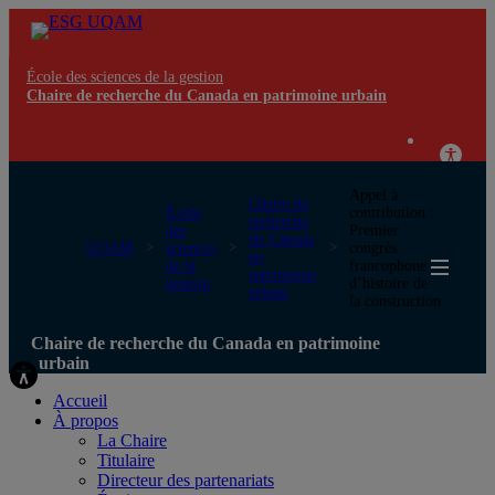
École des sciences de la gestion
Chaire de recherche du Canada en patrimoine urbain
Appel à
Chaire de
École
contribution :
recherche
des
Premier
du Canada
UQAM
sciences
congrès
en
de la
francophone
patrimoine
gestion
d’histoire de
urbain
la construction
Chaire de recherche du Canada en patrimoine
urbain
Accueil
À propos
La Chaire
Titulaire
Directeur des partenariats