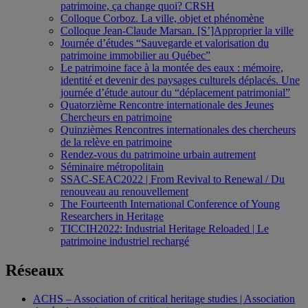
patrimoine, ça change quoi? CRSH
Colloque Corboz. La ville, objet et phénomène
Colloque Jean-Claude Marsan. [S’]Approprier la ville
Journée d’études “Sauvegarde et valorisation du
patrimoine immobilier au Québec”
Le patrimoine face à la montée des eaux : mémoire,
identité et devenir des paysages culturels déplacés. Une
journée d’étude autour du “déplacement patrimonial”
Quatorzième Rencontre internationale des Jeunes
Chercheurs en patrimoine
Quinzièmes Rencontres internationales des chercheurs
de la relève en patrimoine
Rendez-vous du patrimoine urbain autrement
Séminaire métropolitain
SSAC-SEAC2022 | From Revival to Renewal / Du
renouveau au renouvellement
The Fourteenth International Conference of Young
Researchers in Heritage
TICCIH2022: Industrial Heritage Reloaded | Le
patrimoine industriel rechargé
Réseaux
ACHS – Association of critical heritage studies | Association