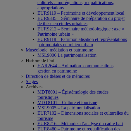
culturels : imprégnations, requalifications,
appropriations
EUR9119 – Patrimoine et développement local
EUR9335 – Séminaire de préparation du projet
de thèse en études urbaines
EUR9212 – Séminaire méthodologique : axe «
Patrimoine urbain »
EUR9118 – Patrimonialisation et représentations
patrimoniales en milieu urbain
Muséologie, médiation et patrimoine
MSL9006 La patrimonialisation
Histoire de l’art
HAR2644 – Animation, communications,
gestion en patrimoine
Direction de thèses et de mémoires
Stages
Archives
MDT8001 – Épistémologie des études
touristiques
MDT8101 – Culture et tourisme
MSL9005 – La patrimonialisation
EUR7102 – Dimensions sociales et culturelles du
tourisme
EUR8216 – Méthodes d’analyse du cadre bâti
EUR8460 – Patrimoine et requalification des