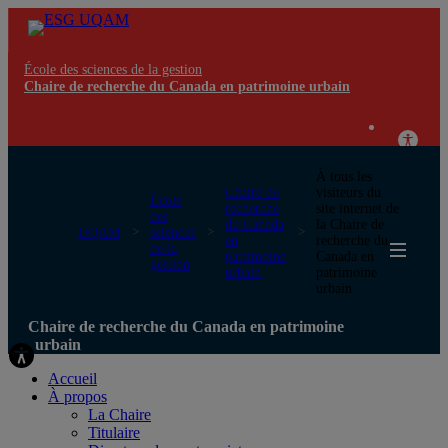
École des sciences de la gestion
Chaire de recherche du Canada en patrimoine urbain
À tous les
Chaire de
visiteurs du
École
recherche
site internet de
des
du Canada
la Chaire de
UQAM
sciences
en
recherche du
de la
patrimoine
Canada en
gestion
urbain
patrimoine
urbain
Chaire de recherche du Canada en patrimoine
urbain
Accueil
À propos
La Chaire
Titulaire