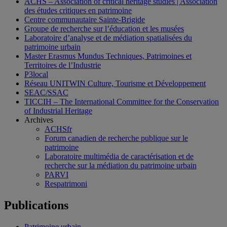
ACHS – Association of critical heritage studies | Association
des études critiques en patrimoine
Centre communautaire Sainte-Brigide
Groupe de recherche sur l’éducation et les musées
Laboratoire d’analyse et de médiation spatialisées du
patrimoine urbain
Master Erasmus Mundus Techniques, Patrimoines et
Territoires de l’Industrie
P3local
Réseau UNITWIN Culture, Tourisme et Développement
SEAC/SSAC
TICCIH – The International Committee for the Conservation
of Industrial Heritage
Archives
ACHSfr
Forum canadien de recherche publique sur le
patrimoine
Laboratoire multimédia de caractérisation et de
recherche sur la médiation du patrimoine urbain
PARVI
Respatrimoni
Publications
Patrimoine urbain