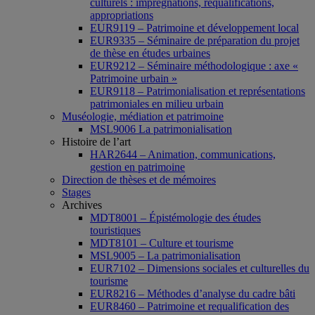
culturels : imprégnations, requalifications,
appropriations
EUR9119 – Patrimoine et développement local
EUR9335 – Séminaire de préparation du projet
de thèse en études urbaines
EUR9212 – Séminaire méthodologique : axe «
Patrimoine urbain »
EUR9118 – Patrimonialisation et représentations
patrimoniales en milieu urbain
Muséologie, médiation et patrimoine
MSL9006 La patrimonialisation
Histoire de l’art
HAR2644 – Animation, communications,
gestion en patrimoine
Direction de thèses et de mémoires
Stages
Archives
MDT8001 – Épistémologie des études
touristiques
MDT8101 – Culture et tourisme
MSL9005 – La patrimonialisation
EUR7102 – Dimensions sociales et culturelles du
tourisme
EUR8216 – Méthodes d’analyse du cadre bâti
EUR8460 – Patrimoine et requalification des