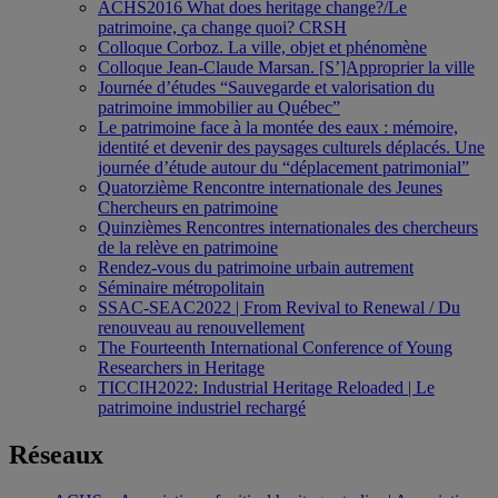
ACHS2016 What does heritage change?/Le
patrimoine, ça change quoi? CRSH
Colloque Corboz. La ville, objet et phénomène
Colloque Jean-Claude Marsan. [S’]Approprier la ville
Journée d’études “Sauvegarde et valorisation du
patrimoine immobilier au Québec”
Le patrimoine face à la montée des eaux : mémoire,
identité et devenir des paysages culturels déplacés. Une
journée d’étude autour du “déplacement patrimonial”
Quatorzième Rencontre internationale des Jeunes
Chercheurs en patrimoine
Quinzièmes Rencontres internationales des chercheurs
de la relève en patrimoine
Rendez-vous du patrimoine urbain autrement
Séminaire métropolitain
SSAC-SEAC2022 | From Revival to Renewal / Du
renouveau au renouvellement
The Fourteenth International Conference of Young
Researchers in Heritage
TICCIH2022: Industrial Heritage Reloaded | Le
patrimoine industriel rechargé
Réseaux