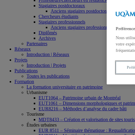
Professeurs-chercheurs en résidence
Stagiaires postdoctoraux
Anciens stagiaires postdoctoraux
Chercheurs étudiants
Stagiaires professionnels
Anciens stagiaires professionnels
Préférence
Diplômés
Archives
Nous utilis
Partenaires
votre expér
Réseaux
fréquentati
Introduction | Réseaux
Projets
Introduction | Projets
Préf
Publications
Toutes les publications
Formation
La formation universitaire en patrimoine
Urbanisme
EUT1064 – Patrimoine urbain de Montréal
EUT1061 – Dimensions morphologiques et patrimon
EUR8216 – Méthodes d’analyse du cadre bâti
Tourisme
MDT8433 – Création et valorisation de sites tourist
Études urbaines
EUR 8511 – Séminaire thématique : Requalification 