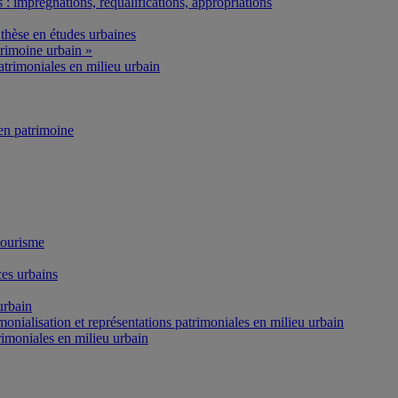
: imprégnations, requalifications, appropriations
thèse en études urbaines
rimoine urbain »
atrimoniales en milieu urbain
n patrimoine
tourisme
es urbains
urbain
onialisation et représentations patrimoniales en milieu urbain
rimoniales en milieu urbain