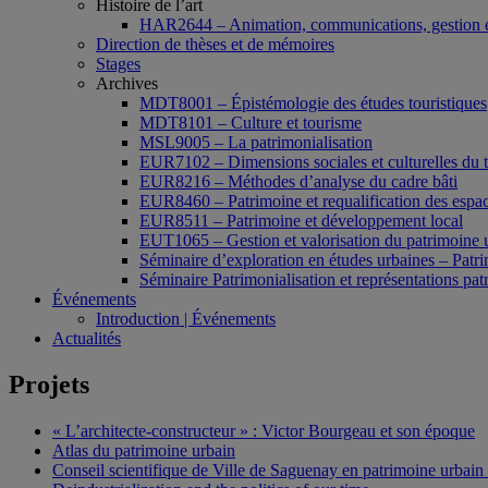
Histoire de l’art
HAR2644 – Animation, communications, gestion e
Direction de thèses et de mémoires
Stages
Archives
MDT8001 – Épistémologie des études touristiques
MDT8101 – Culture et tourisme
MSL9005 – La patrimonialisation
EUR7102 – Dimensions sociales et culturelles du 
EUR8216 – Méthodes d’analyse du cadre bâti
EUR8460 – Patrimoine et requalification des espac
EUR8511 – Patrimoine et développement local
EUT1065 – Gestion et valorisation du patrimoine 
Séminaire d’exploration en études urbaines – Patrim
Séminaire Patrimonialisation et représentations pat
Événements
Introduction | Événements
Actualités
Projets
« L’architecte-constructeur » : Victor Bourgeau et son époque
Atlas du patrimoine urbain
Conseil scientifique de Ville de Saguenay en patrimoine urbain