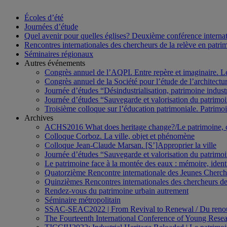
Écoles d’été
Journées d’étude
Quel avenir pour quelles églises? Deuxième conférence internati
Rencontres internationales des chercheurs de la relève en patri
Séminaires régionaux
Autres événements
Congrès annuel de l’AQPI. Entre repère et imaginaire. 
Congrès annuel de la Société pour l’étude de l’architect
Journée d’études “Désindustrialisation, patrimoine indus
Journée d’études “Sauvegarde et valorisation du patrim
Troisième colloque sur l’éducation patrimoniale. Patrimoin
Archives
ACHS2016 What does heritage change?/Le patrimoine,
Colloque Corboz. La ville, objet et phénomène
Colloque Jean-Claude Marsan. [S’]Approprier la ville
Journée d’études “Sauvegarde et valorisation du patrim
Le patrimoine face à la montée des eaux : mémoire, ident
Quatorzième Rencontre internationale des Jeunes Cherch
Quinzièmes Rencontres internationales des chercheurs de
Rendez-vous du patrimoine urbain autrement
Séminaire métropolitain
SSAC-SEAC2022 | From Revival to Renewal / Du renou
The Fourteenth International Conference of Young Resea