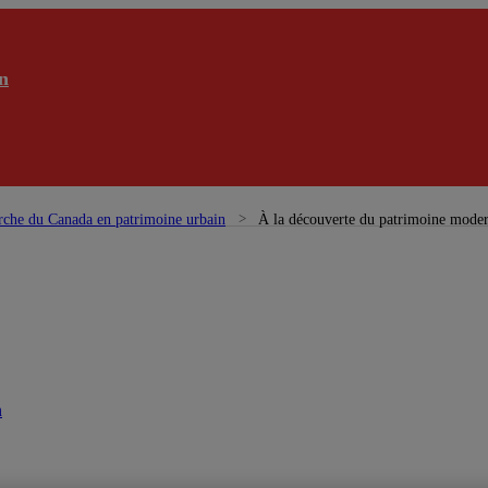
n
rche du Canada en patrimoine urbain
À la découverte du patrimoine moder
n