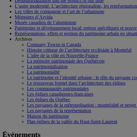
Deindustrialization and the politics of our time
L’autre modernité. L’architecture régionaliste, les représentati
Les villes de compagnie et l’art de l’urbanisme
Mémoires d’Arvida
Musée canadien de l’aluminium
Patrimoine et développement local: enjeux spécifiques et nouvel
Représentations, effets et gestion du patrimoine urbain en situati
Archives
Company Towns in Canada
Histoire critique de l’architecture ecclésiale à Montréal
L’idée de la ville en Nouvelle-France
La mémoire patrimoniale des Québécois
La patrimonialisation
La patrimonialité
Le patrimoine et l’identité urbaine : le rôle du paysage co
Le renouveau formel dans l’architecture des églises
Les communautés patrimoniales
Les églises canadiennes-françaises
Les églises du Québec
Les paysages de la métropolisation : montréalité et proje
Les paysages de la représentation
Maison du patrimoine
Plan églises de la vallée du Haut-Saint-Laurent
Événements