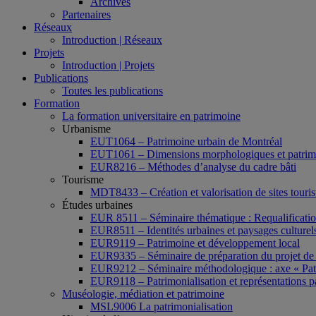
Archives
Partenaires
Réseaux
Introduction | Réseaux
Projets
Introduction | Projets
Publications
Toutes les publications
Formation
La formation universitaire en patrimoine
Urbanisme
EUT1064 – Patrimoine urbain de Montréal
EUT1061 – Dimensions morphologiques et patrimon
EUR8216 – Méthodes d’analyse du cadre bâti
Tourisme
MDT8433 – Création et valorisation de sites tourist
Études urbaines
EUR 8511 – Séminaire thématique : Requalification 
EUR8511 – Identités urbaines et paysages culturels 
EUR9119 – Patrimoine et développement local
EUR9335 – Séminaire de préparation du projet de 
EUR9212 – Séminaire méthodologique : axe « Pat
EUR9118 – Patrimonialisation et représentations p
Muséologie, médiation et patrimoine
MSL9006 La patrimonialisation