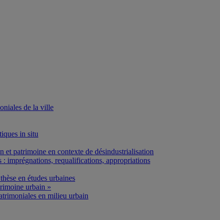
iales de la ville
iques in situ
et patrimoine en contexte de désindustrialisation
: imprégnations, requalifications, appropriations
thèse en études urbaines
rimoine urbain »
atrimoniales en milieu urbain