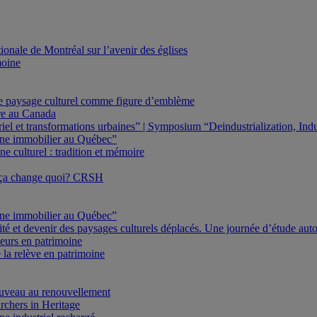
onale de Montréal sur l’avenir des églises
moine
Le paysage culturel comme figure d’emblème
ure au Canada
triel et transformations urbaines” | Symposium “Deindustrialization, In
oine immobilier au Québec”
e culturel : tradition et mémoire
 ça change quoi? CRSH
oine immobilier au Québec”
ité et devenir des paysages culturels déplacés. Une journée d’étude au
eurs en patrimoine
 la relève en patrimoine
veau au renouvellement
rchers in Heritage