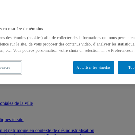
s en matière de témoins
ons des témoins (cookies) afin de collecter des informations qui nous permetten
ience sur le site, de vous proposer des contenus vidéo, d’analyser les statistique
on, etc. Vous pouvez personnaliser votre choix en sélectionnant « Préférences ».
érences
Autoriser les témoins
Tout
iales de la ville
iques in situ
et patrimoine en contexte de désindustrialisation