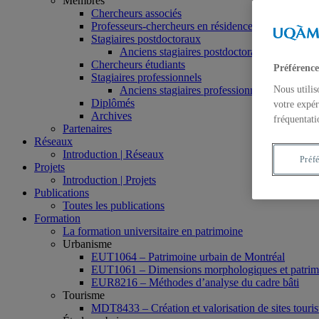
Membres
Chercheurs associés
Professeurs-chercheurs en résidence
Stagiaires postdoctoraux
Anciens stagiaires postdoctoraux
Chercheurs étudiants
Préférence
Stagiaires professionnels
Anciens stagiaires professionnels
Nous utilis
Diplômés
votre expér
Archives
fréquentati
Partenaires
Réseaux
Introduction | Réseaux
Préf
Projets
Introduction | Projets
Publications
Toutes les publications
Formation
La formation universitaire en patrimoine
Urbanisme
EUT1064 – Patrimoine urbain de Montréal
EUT1061 – Dimensions morphologiques et patrimon
EUR8216 – Méthodes d’analyse du cadre bâti
Tourisme
MDT8433 – Création et valorisation de sites tourist