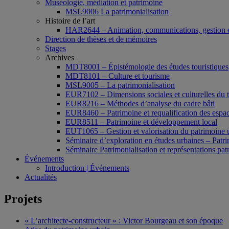
Muséologie, médiation et patrimoine
MSL9006 La patrimonialisation
Histoire de l’art
HAR2644 – Animation, communications, gestion e
Direction de thèses et de mémoires
Stages
Archives
MDT8001 – Épistémologie des études touristiques
MDT8101 – Culture et tourisme
MSL9005 – La patrimonialisation
EUR7102 – Dimensions sociales et culturelles du 
EUR8216 – Méthodes d’analyse du cadre bâti
EUR8460 – Patrimoine et requalification des espac
EUR8511 – Patrimoine et développement local
EUT1065 – Gestion et valorisation du patrimoine 
Séminaire d’exploration en études urbaines – Patrim
Séminaire Patrimonialisation et représentations pat
Événements
Introduction | Événements
Actualités
Projets
« L’architecte-constructeur » : Victor Bourgeau et son époque