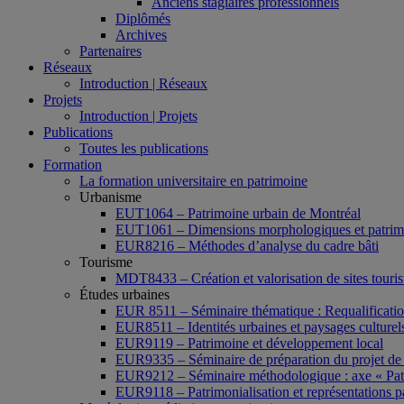
Anciens stagiaires professionnels
Diplômés
Archives
Partenaires
Réseaux
Introduction | Réseaux
Projets
Introduction | Projets
Publications
Toutes les publications
Formation
La formation universitaire en patrimoine
Urbanisme
EUT1064 – Patrimoine urbain de Montréal
EUT1061 – Dimensions morphologiques et patrimon
EUR8216 – Méthodes d’analyse du cadre bâti
Tourisme
MDT8433 – Création et valorisation de sites tourist
Études urbaines
EUR 8511 – Séminaire thématique : Requalification 
EUR8511 – Identités urbaines et paysages culturels 
EUR9119 – Patrimoine et développement local
EUR9335 – Séminaire de préparation du projet de 
EUR9212 – Séminaire méthodologique : axe « Pat
EUR9118 – Patrimonialisation et représentations p