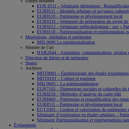
Études urbaines
EUR 8511 – Séminaire thématique : Requalification 
EUR8511 – Identités urbaines et paysages culturels 
EUR9119 – Patrimoine et développement local
EUR9335 – Séminaire de préparation du projet de 
EUR9212 – Séminaire méthodologique : axe « Pat
EUR9118 – Patrimonialisation et représentations p
Muséologie, médiation et patrimoine
MSL9006 La patrimonialisation
Histoire de l’art
HAR2644 – Animation, communications, gestion e
Direction de thèses et de mémoires
Stages
Archives
MDT8001 – Épistémologie des études touristiques
MDT8101 – Culture et tourisme
MSL9005 – La patrimonialisation
EUR7102 – Dimensions sociales et culturelles du 
EUR8216 – Méthodes d’analyse du cadre bâti
EUR8460 – Patrimoine et requalification des espac
EUR8511 – Patrimoine et développement local
EUT1065 – Gestion et valorisation du patrimoine 
Séminaire d’exploration en études urbaines – Patrim
Séminaire Patrimonialisation et représentations pat
Événements