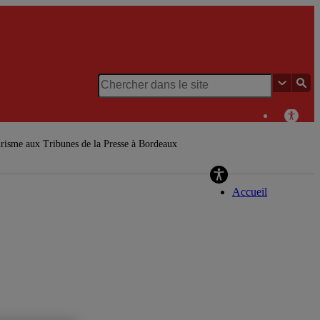
Chaire de
recherche du Canada
tourisme aux Tribunes de la Presse à Bordeaux
en patrimoine
urbain
Accueil