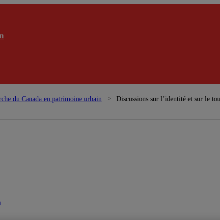
n
rche du Canada en patrimoine urbain
Discussions sur l’identité et sur le 
n