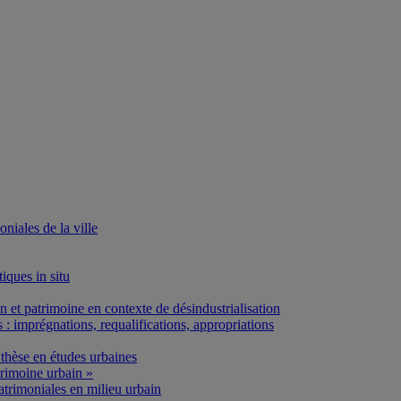
iales de la ville
iques in situ
et patrimoine en contexte de désindustrialisation
: imprégnations, requalifications, appropriations
thèse en études urbaines
rimoine urbain »
atrimoniales en milieu urbain