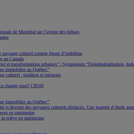
onale de Montréal sur l’avenir des églises
moine
Le paysage culturel comme figure d’emblème
ure au Canada
triel et transformations urbaines” | Symposium “Deindustrialization, In
oine immobilier au Québec”
e culturel : tradition et mémoire
 ça change quoi? CRSH
oine immobilier au Québec”
ité et devenir des paysages culturels déplacés. Une journée d’étude au
eurs en patrimoine
 la relève en patrimoine