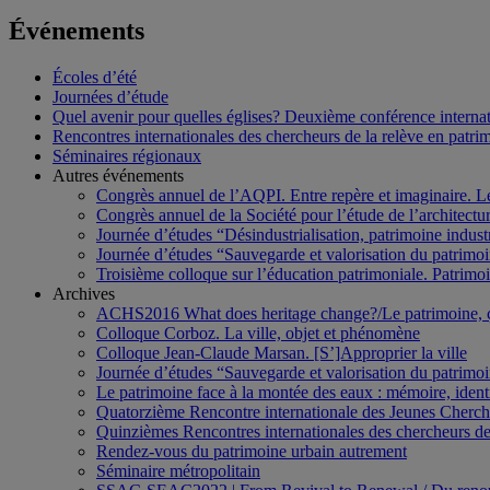
Événements
Écoles d’été
Journées d’étude
Quel avenir pour quelles églises? Deuxième conférence internati
Rencontres internationales des chercheurs de la relève en patri
Séminaires régionaux
Autres événements
Congrès annuel de l’AQPI. Entre repère et imaginaire. 
Congrès annuel de la Société pour l’étude de l’architect
Journée d’études “Désindustrialisation, patrimoine indus
Journée d’études “Sauvegarde et valorisation du patrim
Troisième colloque sur l’éducation patrimoniale. Patrimoin
Archives
ACHS2016 What does heritage change?/Le patrimoine,
Colloque Corboz. La ville, objet et phénomène
Colloque Jean-Claude Marsan. [S’]Approprier la ville
Journée d’études “Sauvegarde et valorisation du patrim
Le patrimoine face à la montée des eaux : mémoire, ident
Quatorzième Rencontre internationale des Jeunes Cherch
Quinzièmes Rencontres internationales des chercheurs de
Rendez-vous du patrimoine urbain autrement
Séminaire métropolitain