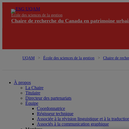
École des sciences de la gestion
Chaire de recherche du Canada en patrimoine urbai
UQAM
École des sciences de la gestion
Chaire de reche
À propos
La Chaire
Titulaire
Directeur des partenariats
Équipe
Coordonnatrice
Régisseur technique
Associée à la révision linguistique et à la traductio
Associés à la communication graphique