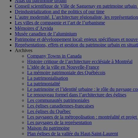
Atlas du patrimoine urbain
Conseil scientifique de Ville de Saguenay en patrimoine urbain
Deindustrialization and the politics of our time
L’autre modernité. L’architecture régionaliste, les représentati
Les villes de compagnie et l’art de l’urbanisme
Mémoires d’Arvida
Musée canadien de l’aluminium
Patrimoine et développement local: enjeux spécifiques et nouvel
Représentations, effets et gestion du patrimoine urbain en situati
Archives
Company Towns in Canada
Histoire critique de l’architecture ecclésiale à Montréal
L’idée de la ville en Nouvelle-France
La mémoire patrimoniale des Québécois
La patrimonialisation
La patrimonialité
Le patrimoine et l’identité urbaine : le rôle du paysage co
Le renouveau formel dans l’architecture des églises
Les communautés patrimoniales
Les églises canadiennes-françaises
Les églises du Québec
Les paysages de la métropolisation : montréalité et proje
Les paysages de la représentation
Maison du patrimoine
Plan églises de la vallée du Haut-Saint-Laurent