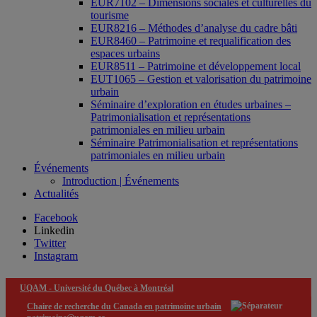
EUR7102 – Dimensions sociales et culturelles du
tourisme
EUR8216 – Méthodes d’analyse du cadre bâti
EUR8460 – Patrimoine et requalification des
espaces urbains
EUR8511 – Patrimoine et développement local
EUT1065 – Gestion et valorisation du patrimoine
urbain
Séminaire d’exploration en études urbaines –
Patrimonialisation et représentations
patrimoniales en milieu urbain
Séminaire Patrimonialisation et représentations
patrimoniales en milieu urbain
Événements
Introduction | Événements
Actualités
Facebook
Linkedin
Twitter
Instagram
UQAM -
Université du Québec à Montréal
Chaire de recherche du Canada en patrimoine urbain