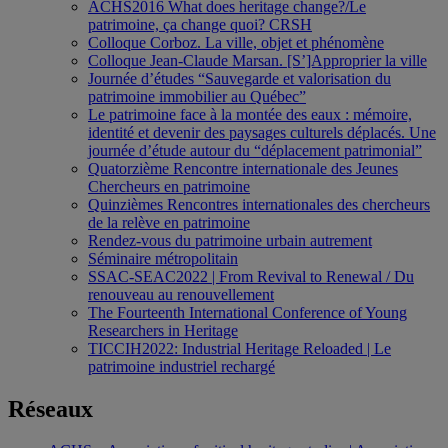
ACHS2016 What does heritage change?/Le
patrimoine, ça change quoi? CRSH
Colloque Corboz. La ville, objet et phénomène
Colloque Jean-Claude Marsan. [S’]Approprier la ville
Journée d’études “Sauvegarde et valorisation du
patrimoine immobilier au Québec”
Le patrimoine face à la montée des eaux : mémoire,
identité et devenir des paysages culturels déplacés. Une
journée d’étude autour du “déplacement patrimonial”
Quatorzième Rencontre internationale des Jeunes
Chercheurs en patrimoine
Quinzièmes Rencontres internationales des chercheurs
de la relève en patrimoine
Rendez-vous du patrimoine urbain autrement
Séminaire métropolitain
SSAC-SEAC2022 | From Revival to Renewal / Du
renouveau au renouvellement
The Fourteenth International Conference of Young
Researchers in Heritage
TICCIH2022: Industrial Heritage Reloaded | Le
patrimoine industriel rechargé
Réseaux