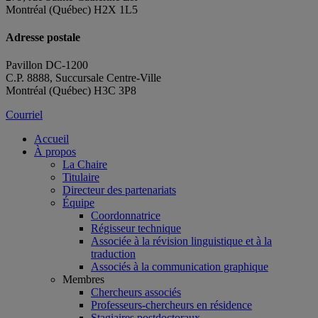
Montréal (Québec) H2X 1L5
Adresse postale
Pavillon DC-1200
C.P. 8888, Succursale Centre-Ville
Montréal (Québec) H3C 3P8
Courriel
Accueil
À propos
La Chaire
Titulaire
Directeur des partenariats
Équipe
Coordonnatrice
Régisseur technique
Associée à la révision linguistique et à la
traduction
Associés à la communication graphique
Membres
Chercheurs associés
Professeurs-chercheurs en résidence
Stagiaires postdoctoraux