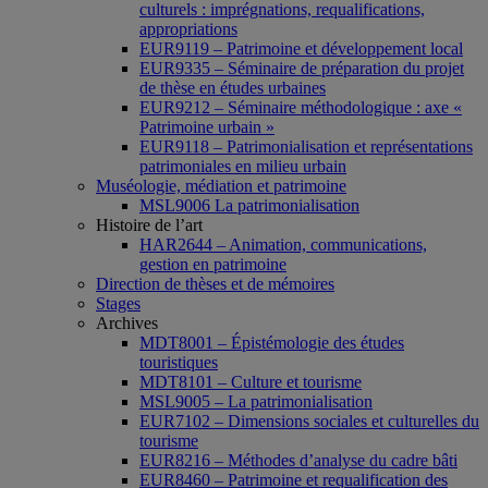
culturels : imprégnations, requalifications,
appropriations
EUR9119 – Patrimoine et développement local
EUR9335 – Séminaire de préparation du projet
de thèse en études urbaines
EUR9212 – Séminaire méthodologique : axe «
Patrimoine urbain »
EUR9118 – Patrimonialisation et représentations
patrimoniales en milieu urbain
Muséologie, médiation et patrimoine
MSL9006 La patrimonialisation
Histoire de l’art
HAR2644 – Animation, communications,
gestion en patrimoine
Direction de thèses et de mémoires
Stages
Archives
MDT8001 – Épistémologie des études
touristiques
MDT8101 – Culture et tourisme
MSL9005 – La patrimonialisation
EUR7102 – Dimensions sociales et culturelles du
tourisme
EUR8216 – Méthodes d’analyse du cadre bâti
EUR8460 – Patrimoine et requalification des