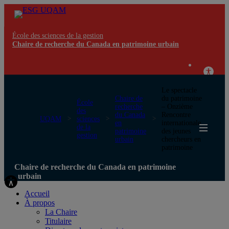
École des sciences de la gestion
Chaire de recherche du Canada en patrimoine urbain
Le spectacle
Chaire de
du patrimoine
École
recherche
– Onzième
des
du Canada
Rencontre
UQAM
sciences
en
internationale
de la
patrimoine
des jeunes
gestion
urbain
chercheurs en
patrimoine
Chaire de recherche du Canada en patrimoine
urbain
Accueil
À propos
La Chaire
Titulaire