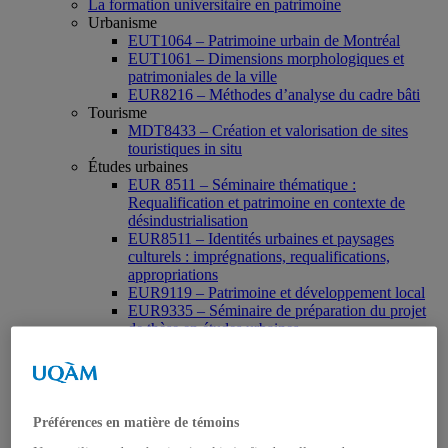
La formation universitaire en patrimoine
Urbanisme
EUT1064 – Patrimoine urbain de Montréal
EUT1061 – Dimensions morphologiques et
patrimoniales de la ville
EUR8216 – Méthodes d’analyse du cadre bâti
Tourisme
MDT8433 – Création et valorisation de sites
touristiques in situ
Études urbaines
EUR 8511 – Séminaire thématique :
Requalification et patrimoine en contexte de
désindustrialisation
EUR8511 – Identités urbaines et paysages
culturels : imprégnations, requalifications,
appropriations
EUR9119 – Patrimoine et développement local
EUR9335 – Séminaire de préparation du projet
de thèse en études urbaines
EUR9212 – Séminaire méthodologique : axe «
Patrimoine urbain »
EUR9118 – Patrimonialisation et représentations
patrimoniales en milieu urbain
Muséologie, médiation et patrimoine
Préférences en matière de témoins
MSL9006 La patrimonialisation