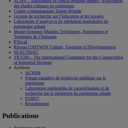
ACHS – Association of critical heritage studies | Association
des études critiques en patrimoine
Centre communautaire Sainte-Brigide
Groupe de recherche sur l’éducation et les musées
Laboratoire d’analyse et de médiation spatialisées du
patrimoine urbain
Master Erasmus Mundus Techniques, Patrimoines et
Territoires de l’Industrie
P3local
Réseau UNITWIN Culture, Tourisme et Développement
SEAC/SSAC
TICCIH – The International Committee for the Conservation
of Industrial Heritage
Archives
ACHSfr
Forum canadien de recherche publique sur le
patrimoine
Laboratoire multimédia de caractérisation et de
recherche sur la médiation du patrimoine urbain
PARVI
Respatrimoni
Publications
Patrimoine urbain