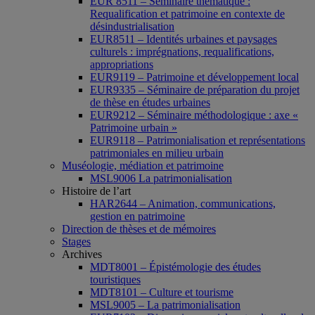
EUR 8511 – Séminaire thématique :
Requalification et patrimoine en contexte de
désindustrialisation
EUR8511 – Identités urbaines et paysages
culturels : imprégnations, requalifications,
appropriations
EUR9119 – Patrimoine et développement local
EUR9335 – Séminaire de préparation du projet
de thèse en études urbaines
EUR9212 – Séminaire méthodologique : axe «
Patrimoine urbain »
EUR9118 – Patrimonialisation et représentations
patrimoniales en milieu urbain
Muséologie, médiation et patrimoine
MSL9006 La patrimonialisation
Histoire de l’art
HAR2644 – Animation, communications,
gestion en patrimoine
Direction de thèses et de mémoires
Stages
Archives
MDT8001 – Épistémologie des études
touristiques
MDT8101 – Culture et tourisme
MSL9005 – La patrimonialisation