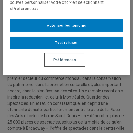
pouvez personnaliser votre choix en sélectionnant
« Préférences ».
23 novembre 2004
Le touriste et l’urbaniste (deuxième partie),
Autoriser les témoins
Téoros, vol. 23, no. 3
Tout refuser
Luc Noppen et Lucie K. Morisset, Le touriste et l’urbaniste
(deuxième partie), Téoros, vol. 23, no. 3, p. 65-69.
Préférences
Cet article est le dernier d’une série de deux qui proposent de
scruter le rôle croissant attribué à l’industrie touristique,
premier secteur du commerce mondial, dans la conservation
du patrimoine, dans la promotion culturelle et, plus important
encore, dans la planification des villes. Un exemple récent en a
inspiré la rédaction, ici, celui à Montréal du Quartier des
Spectacles. En effet, on constatait que, en dépit d’une
étonnante densité, particulièrement entre le pôle de la Place
des Arts et celui de la rue Saint-Denis – on y dénombre plus de
25 000 places de spectacles, soit plus de la moitié de ce qu’on
compte à Broadway –, l’offre de spectacles dans le centre-ville