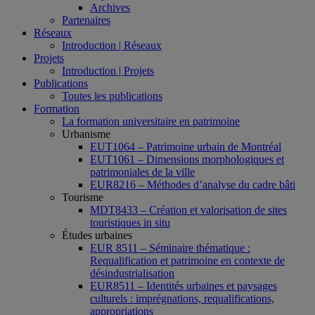
Archives
Partenaires
Réseaux
Introduction | Réseaux
Projets
Introduction | Projets
Publications
Toutes les publications
Formation
La formation universitaire en patrimoine
Urbanisme
EUT1064 – Patrimoine urbain de Montréal
EUT1061 – Dimensions morphologiques et
patrimoniales de la ville
EUR8216 – Méthodes d’analyse du cadre bâti
Tourisme
MDT8433 – Création et valorisation de sites
touristiques in situ
Études urbaines
EUR 8511 – Séminaire thématique :
Requalification et patrimoine en contexte de
désindustrialisation
EUR8511 – Identités urbaines et paysages
culturels : imprégnations, requalifications,
appropriations