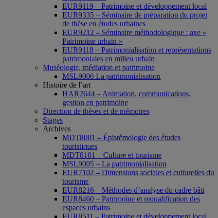
EUR9119 – Patrimoine et développement local
EUR9335 – Séminaire de préparation du projet
de thèse en études urbaines
EUR9212 – Séminaire méthodologique : axe «
Patrimoine urbain »
EUR9118 – Patrimonialisation et représentations
patrimoniales en milieu urbain
Muséologie, médiation et patrimoine
MSL9006 La patrimonialisation
Histoire de l’art
HAR2644 – Animation, communications,
gestion en patrimoine
Direction de thèses et de mémoires
Stages
Archives
MDT8001 – Épistémologie des études
touristiques
MDT8101 – Culture et tourisme
MSL9005 – La patrimonialisation
EUR7102 – Dimensions sociales et culturelles du
tourisme
EUR8216 – Méthodes d’analyse du cadre bâti
EUR8460 – Patrimoine et requalification des
espaces urbains
EUR8511 – Patrimoine et développement local