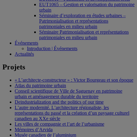
EUT1065 – Gestion et valorisation du patrimoine
urbain
Séminaire d’exploration en études urbaines –
Patrimonialisation et représentations
patrimoniales en milieu urbain
Séminaire Patrimonialisation et représentations
patrimoniales en milieu urbain
Événements
Introduction | Événements
Actualités
Projets
« L’architecte-constructeur » : Victor Bourgeau et son époque
Atlas du patrimoine urbain
Conseil scientifique de Ville de Saguenay en patrimoine
urbain et aménagement durable du territoire
Deindustrialization and the politics of our time
L’autre modernité. L’architecture régionaliste, les
représentations du passé et la création d’un paysage culturel
canadien au XXe siècle
Les villes de compagnie et l’art de l’urbanisme
Mémoires d’Arvida
Musée canadien de l’aluminium