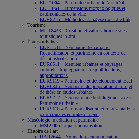
EUT1064 – Patrimoine urbain de Montréal
EUT1061 – Dimensions morphologiques et
patrimoniales de la ville
EUR8216 – Méthodes d’analyse du cadre bâti
Tourisme
MDT8433 – Création et valorisation de sites
touristiques in situ
Études urbaines
EUR 8511 – Séminaire thématique :
Requalification et patrimoine en contexte de
désindustrialisation
EUR8511 – Identités urbaines et paysages
culturels : imprégnations, requalifications,
appropriations
EUR9119 – Patrimoine et développement local
EUR9335 – Séminaire de préparation du projet
de thèse en études urbaines
EUR9212 – Séminaire méthodologique : axe «
Patrimoine urbain »
EUR9118 – Patrimonialisation et représentations
patrimoniales en milieu urbain
Muséologie, médiation et patrimoine
MSL9006 La patrimonialisation
Histoire de l’art
HAR2644 – Animation, communications,