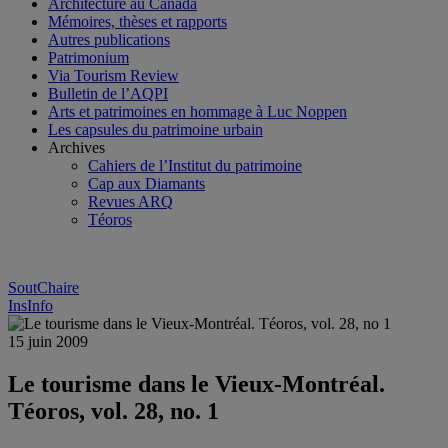
Architecture au Canada
Mémoires, thèses et rapports
Autres publications
Patrimonium
Via Tourism Review
Bulletin de l’AQPI
Arts et patrimoines en hommage à Luc Noppen
Les capsules du patrimoine urbain
Archives
Cahiers de l’Institut du patrimoine
Cap aux Diamants
Revues ARQ
Téoros
SoutChaire
InsInfo
15 juin 2009
Le tourisme dans le Vieux-Montréal.
Téoros, vol. 28, no. 1