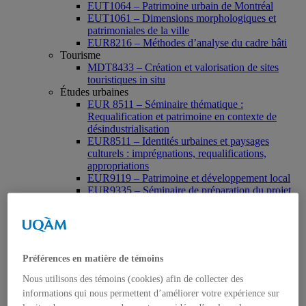
EUT1064 – Patrimoine urbain de Montréal
EUT1061 – Dimensions morphologiques et
patrimoniales de la ville
EUR8216 – Méthodes d’analyse du cadre bâti
Tourisme
MDT8433 – Création et valorisation de sites
touristiques in situ
Études urbaines
EUR 8511 – Séminaire thématique :
Requalification et patrimoine en contexte de
désindustrialisation
EUR8511 – Identités urbaines et paysages
culturels : imprégnations, requalifications,
appropriations
EUR9119 – Patrimoine et développement local
EUR9335 – Séminaire de préparation du projet
de thèse en études urbaines
EUR9212 – Séminaire méthodologique : axe «
Patrimoine urbain »
EUR9118 – Patrimonialisation et représentations
patrimoniales en milieu urbain
Préférences en matière de témoins
Muséologie, médiation et patrimoine
MSL9006 La patrimonialisation
Nous utilisons des témoins (cookies) afin de collecter des
Histoire de l’art
informations qui nous permettent d’améliorer votre expérience sur
HAR2644 – Animation, communications,