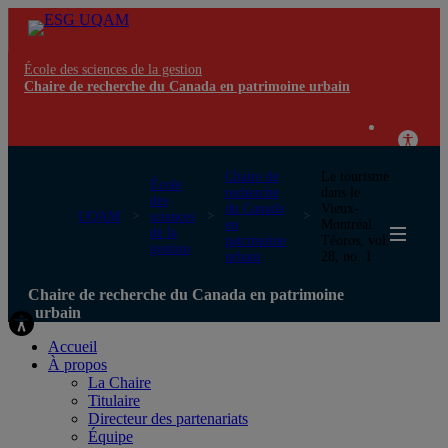
École des sciences de la gestion
Chaire de recherche du Canada en patrimoine urbain
Chaire de
Le tourisme
École
recherche
dans le
des
du Canada
Vieux-
UQAM
sciences
en
Montréal.
de la
patrimoine
Téoros, vol.
gestion
urbain
28, no. 1
Chaire de recherche du Canada en patrimoine
urbain
Accueil
À propos
La Chaire
Titulaire
Directeur des partenariats
Équipe