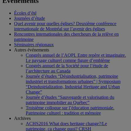
Événements
Écoles d’été
Journées d’étude
Quel avenir pour quelles églises? Deuxième conférence
internationale de Montréal sur l’avenir des églises
Rencontres internationales des chercheurs de la relève en
patrimoine
Séminaires régionaux
Autres événements
Congrès annuel de l’AQPI. Entre repère et imaginaire.
Le paysage culturel comme figure d’emblème
Congrès annuel de la Société pour l’étude de
l’architecture au Canada
Journée d’études “Désindustrialisation, patrimoine
industriel et transformations urbaines” | Symposium
“Deindustrialization, Industrial Heritage and Urban
Change”
Journée d’études “Sauvegarde et valorisation du
patrimoine immobilier au Québec”
Troisième colloque sur l’éducation patrimoniale.
Patrimoine culturel : tradition et mémoire
Archives
ACHS2016 What does heritage change?/Le
patrimoine, ça change quoi? CRSH