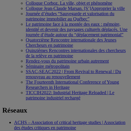
Colloque Corboz. La ville, objet et phénomène
Colloque Jean-Claude Marsan. [S’]Approprier la ville
Journée d’études “Sauvegarde et valorisation du
patrimoine immobilier au Québec”
Le patrimoine face à la montée des eaux : mémoire,
identité et devenir des paysages culturels déplacés. Une
journée d’étude autour du “déplacement patrimonial”
Quatorzième Rencontre internationale des Jeunes
Chercheurs en patrimoine
Quinzièmes Rencontres internationales des chercheurs
de la relève en patrimoine
Rendez-vous du patrimoine urbain autrement
Séminaire métropolitain
SSAC-SEAC2022 | From Revival to Renewal / Du
renouveau au renouvellement
The Fourteenth International Conference of Young
Researchers in Heritage
TICCIH2022: Industrial Heritage Reloaded | Le
patrimoine industriel rechargé
Réseaux
ACHS – Association of critical heritage studies | Association
des études critiques en patrimoine