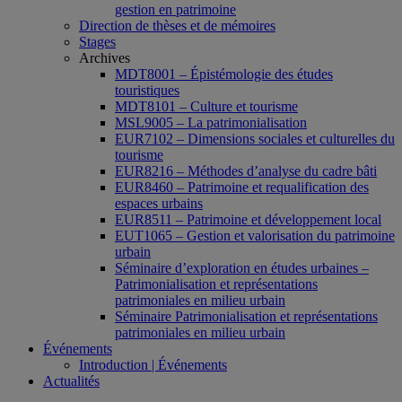
gestion en patrimoine
Direction de thèses et de mémoires
Stages
Archives
MDT8001 – Épistémologie des études
touristiques
MDT8101 – Culture et tourisme
MSL9005 – La patrimonialisation
EUR7102 – Dimensions sociales et culturelles du
tourisme
EUR8216 – Méthodes d’analyse du cadre bâti
EUR8460 – Patrimoine et requalification des
espaces urbains
EUR8511 – Patrimoine et développement local
EUT1065 – Gestion et valorisation du patrimoine
urbain
Séminaire d’exploration en études urbaines –
Patrimonialisation et représentations
patrimoniales en milieu urbain
Séminaire Patrimonialisation et représentations
patrimoniales en milieu urbain
Événements
Introduction | Événements
Actualités