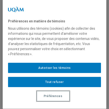
Préférences en matière de témoins
Nous utilisons des témoins (cookies) afin de collecter des
informations qui nous permettent d’améliorer votre
expérience sur le site, de vous proposer des contenus vidéo,
d’analyser les statistiques de fréquentation, etc. Vous
pouvez personnaliser votre choix en sélectionnant
« Préférences ».
23 janvier 2012
Téoros, vol. 30, nº 2 Tourisme et patrimoine
Autoriser les témoins
mondial
Tout refuser
Tourisme et patrimoine mondial
, revue Téoros, vol. 30, nº 2, sous
la direction de Mathieu Dormaels et Lucie K. Morisset.
Préférences
Si certains l’on quelque temps mise en discussion, « l’inflation
patrimoniale » ne fait aujourd’hui plus de doutes ; pareillement,