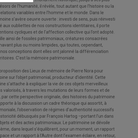
sors de l’humanité, il révèle, tout autant que l’histoire ou la
s relations variables entre l’homme et le monde. Dans le
moine s’avère oeuvre ouverte : investi de sens, puis réinvesti
é aux oubliettes de nos constructions identitaires, il porte
ntions cycliques et de l’affection collective qui l’ont adopté.
ille ainsi de fossiles patrimoniaux, créatures consacrées
énavant plus ou moins limpides, qui toutes, cependant,
os conceptions dont elles ont jalonné la différenciation
rritoires. C’est la mémoire patrimoniale.
a proposition des Lieux de mémoire de Pierre Nora pour
ine sur l’objet patrimonial, producteur d’identité. Cette
e s’attache à expliquer la vie de ces objets merveilleux
s valorisés, à travers les mutations de leurs formes et de
, par cette perspective originale, des histoires du patrimoine
pporte à la discussion un cadre théorique qui assortit, à
moniale, l’observation de régimes d’authenticité successifs
historicité débusqués par François Hartog –portant l’un dans
 objets et des actes patrimoniaux. Le patrimoine se dévoile
tème, dans lequel s’équilibrent, pour un moment, un rapport
pace et un rapport à l’Autre dont l’examen éclaire, en retour,