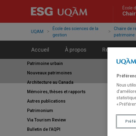
École d
Chair
École des sciences de la
Chaire de 
UQAM
gestion
patrimoine 
Accueil
À propos
Réseaux
Patrimoine urbain
Nouveaux patrimoines
Préféren
Architecture au Canada
Nous utili
d’améliore
Mémoires, thèses et rapports
statistiqu
Autres publications
« Préféren
Patrimonium
Via Tourism Review
Préf
Bulletin de l’AQPI