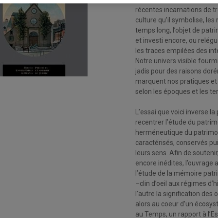
récentes incarnations de tré
culture qu’il symbolise, le
temps long, l’objet de patri
et investi encore, ou relégu
les traces empilées des inte
Notre univers visible fourm
jadis pour des raisons dor
marquent nos pratiques et n
selon les époques et les te
L’essai que voici inverse l
recentrer l’étude du patrimo
herméneutique du patrimoin
caractérisés, conservés pui
leurs sens. Afin de soutenir
encore inédites, l’ouvrage a
l’étude de la mémoire patri
–clin d’oeil aux régimes d’
l’autre la signification des
alors au coeur d’un écosys
au Temps, un rapport à l’Es