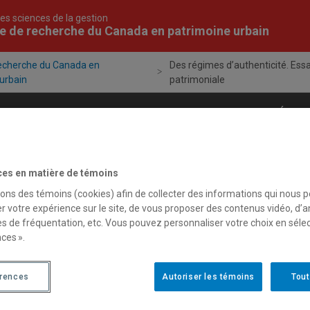
es sciences de la gestion
e de recherche du Canada en patrimoine urbain
recherche du Canada en
Des régimes d’authenticité. Ess
urbain
patrimoniale
Projets
Publications
Formation
Évén
ces en matière de témoins
sons des témoins (cookies) afin de collecter des informations qui nous 
14 octobre 2009
r votre expérience sur le site, de vous proposer des contenus vidéo, d’a
Des régimes d’authen
es de fréquentation, etc. Vous pouvez personnaliser votre choix en séle
ces ».
Des régimes d’authenticité.
érences
Autoriser les témoins
Tout
(2009), Presses de l’Univer
Le patrimoine change. Depu