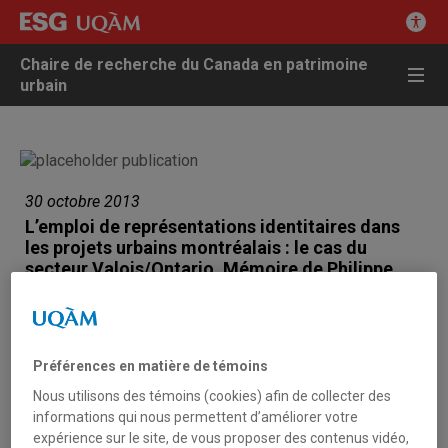
Chaire de recherche du Canada en patrimoine
urbain
30 octobre 2013
L’emploi de représentations identitaires dans
les projets urbains montréalais : le cas du
secteur Valois/Ontario. Mémoire de Philippe
Cossette (2013).
Cossette, Philippe (2013). « L’emploi de représentations
Préférences en matière de témoins
identitaires dans les projets urbains montréalais : le cas du
secteur Valois/Ontario » Mémoire. Montréal (Québec, Canada),
Nous utilisons des témoins (cookies) afin de collecter des
Université du Québec à Montréal, Maîtrise en études urbaines.
informations qui nous permettent d’améliorer votre
expérience sur le site, de vous proposer des contenus vidéo,