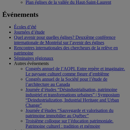
Plan églises de la vallée du Haut-Saint-Laurent
Événements
Écoles d’été
Journées d’étude
Quel avenir pour quelles églises? Deuxième conférence
internationale de Montréal sur l’avenir des églises
Rencontres internationales des chercheurs de la relève en
patrimoine
Séminaires régionaux
Autres événements
Congrès annuel de l’AQPI. Entre repère et imaginaire.
Le paysage culturel comme figure d’emblème
Congrès annuel de la Société pour l’étude de
l’architecture au Canada
Journée d’études “Désindustrialisation, patrimoine
industriel et transformations urbaines” | Symposium
“Deindustrialization, Industrial Heritage and Urban
Change”
Journée d’études “Sauvegarde et valorisation du
patrimoine immobilier au Québec”
Troisième colloque sur l’éducation patrimoniale.
Patrimoine culturel : tradition et mémoire