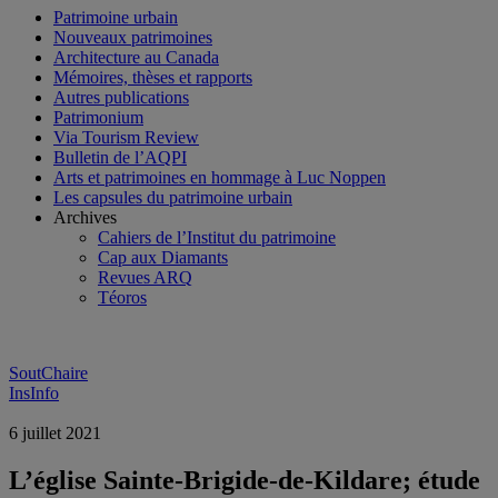
Patrimoine urbain
Nouveaux patrimoines
Architecture au Canada
Mémoires, thèses et rapports
Autres publications
Patrimonium
Via Tourism Review
Bulletin de l’AQPI
Arts et patrimoines en hommage à Luc Noppen
Les capsules du patrimoine urbain
Archives
Cahiers de l’Institut du patrimoine
Cap aux Diamants
Revues ARQ
Téoros
SoutChaire
InsInfo
6 juillet 2021
L’église Sainte-Brigide-de-Kildare; étude