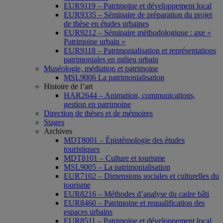
EUR9119 – Patrimoine et développement local
EUR9335 – Séminaire de préparation du projet
de thèse en études urbaines
EUR9212 – Séminaire méthodologique : axe «
Patrimoine urbain »
EUR9118 – Patrimonialisation et représentations
patrimoniales en milieu urbain
Muséologie, médiation et patrimoine
MSL9006 La patrimonialisation
Histoire de l’art
HAR2644 – Animation, communications,
gestion en patrimoine
Direction de thèses et de mémoires
Stages
Archives
MDT8001 – Épistémologie des études
touristiques
MDT8101 – Culture et tourisme
MSL9005 – La patrimonialisation
EUR7102 – Dimensions sociales et culturelles du
tourisme
EUR8216 – Méthodes d’analyse du cadre bâti
EUR8460 – Patrimoine et requalification des
espaces urbains
EUR8511 – Patrimoine et développement local