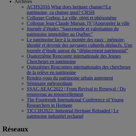
Archives
ACHS2016 What does heritage change?/Le
patrimoine, ça change quoi? CRSH
Colloque Corboz. La ville, objet et phénomène
Colloque Jean-Claude Marsan. [S’]Approprier la ville
Journée d’études “Sauvegarde et valorisation du
patrimoine immobilier au Québec”
Le patrimoine face à la montée des eaux : mémoire,
identité et devenir des paysages culturels déplacés. Une
journée d’étude autour du “déplacement patrimonial”
Quatorzième Rencontre internationale des Jeunes
Chercheurs en patrimoine
Quinzièmes Rencontres internationales des chercheurs
de la relève en patrimoine
Rendez-vous du patrimoine urbain autrement
Séminaire métropolitain
SSAC-SEAC2022 | From Revival to Renewal / Du
renouveau au renouvellement
The Fourteenth International Conference of Young
Researchers in Heritage
TICCIH2022: Industrial Heritage Reloaded | Le
patrimoine industriel rechargé
Réseaux