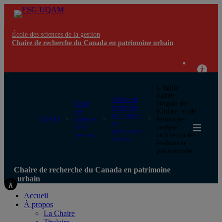
École des sciences de la gestion
Chaire de recherche du Canada en patrimoine urbain
L’église
Sainte-
Chaire de
École
Brigide-de-
recherche
des
Kildare; étude
du Canada
UQAM
sciences
historique
en
de la
analyse
patrimoine
gestion
architecturale
urbain
évaluation
patrimoniale
Chaire de recherche du Canada en patrimoine
urbain
Accueil
À propos
La Chaire