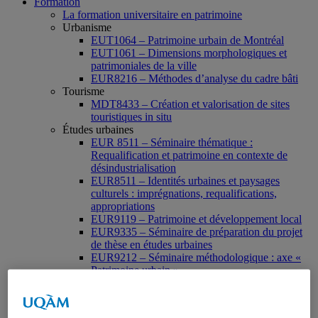
Formation
La formation universitaire en patrimoine
Urbanisme
EUT1064 – Patrimoine urbain de Montréal
EUT1061 – Dimensions morphologiques et
patrimoniales de la ville
EUR8216 – Méthodes d’analyse du cadre bâti
Tourisme
MDT8433 – Création et valorisation de sites
touristiques in situ
Études urbaines
EUR 8511 – Séminaire thématique :
Requalification et patrimoine en contexte de
désindustrialisation
EUR8511 – Identités urbaines et paysages
culturels : imprégnations, requalifications,
appropriations
EUR9119 – Patrimoine et développement local
EUR9335 – Séminaire de préparation du projet
de thèse en études urbaines
EUR9212 – Séminaire méthodologique : axe «
Patrimoine urbain »
EUR9118 – Patrimonialisation et représentations
patrimoniales en milieu urbain
Muséologie, médiation et patrimoine