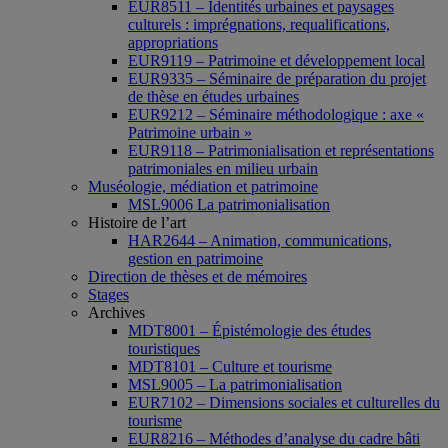
EUR8511 – Identités urbaines et paysages
culturels : imprégnations, requalifications,
appropriations
EUR9119 – Patrimoine et développement local
EUR9335 – Séminaire de préparation du projet
de thèse en études urbaines
EUR9212 – Séminaire méthodologique : axe «
Patrimoine urbain »
EUR9118 – Patrimonialisation et représentations
patrimoniales en milieu urbain
Muséologie, médiation et patrimoine
MSL9006 La patrimonialisation
Histoire de l’art
HAR2644 – Animation, communications,
gestion en patrimoine
Direction de thèses et de mémoires
Stages
Archives
MDT8001 – Épistémologie des études
touristiques
MDT8101 – Culture et tourisme
MSL9005 – La patrimonialisation
EUR7102 – Dimensions sociales et culturelles du
tourisme
EUR8216 – Méthodes d’analyse du cadre bâti