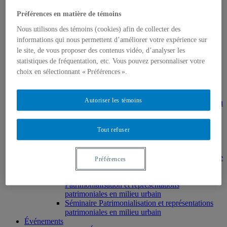
MSL9006 La patrimonialisation
Histoire de l’art
Préférences en matière de témoins
HAR2644 – Animation, communications,
Nous utilisons des témoins (cookies) afin de collecter des
gestion en patrimoine
Direction de thèses et de mémoires
informations qui nous permettent d’améliorer votre expérience sur
Stages
le site, de vous proposer des contenus vidéo, d’analyser les
Archives
statistiques de fréquentation, etc. Vous pouvez personnaliser votre
MDT8001 – Épistémologie des études
choix en sélectionnant « Préférences ».
touristiques
MDT8101 – Culture et tourisme
MSL9005 – La patrimonialisation
Autoriser les témoins
EUR7102 – Dimensions sociales et culturelles du
tourisme
EUR8216 – Méthodes d’analyse du cadre bâti
EUR8460 – Patrimoine et requalification des
Tout refuser
espaces urbains
EUR8511 – Patrimoine et développement local
EUT1065 – Gestion et valorisation du patrimoine
Préférences
urbain
Séminaire d’exploration en études urbaines –
Patrimonialisation et représentations
patrimoniales en milieu urbain
Séminaire Patrimonialisation et représentations
patrimoniales en milieu urbain
Événements