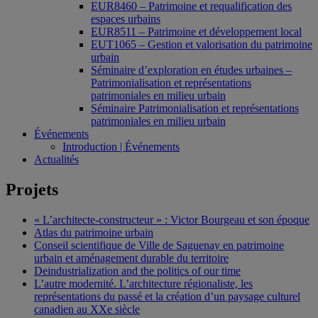
EUR8460 – Patrimoine et requalification des
espaces urbains
EUR8511 – Patrimoine et développement local
EUT1065 – Gestion et valorisation du patrimoine
urbain
Séminaire d’exploration en études urbaines –
Patrimonialisation et représentations
patrimoniales en milieu urbain
Séminaire Patrimonialisation et représentations
patrimoniales en milieu urbain
Événements
Introduction | Événements
Actualités
Projets
« L’architecte-constructeur » : Victor Bourgeau et son époque
Atlas du patrimoine urbain
Conseil scientifique de Ville de Saguenay en patrimoine
urbain et aménagement durable du territoire
Deindustrialization and the politics of our time
L’autre modernité. L’architecture régionaliste, les
représentations du passé et la création d’un paysage culturel
canadien au XXe siècle