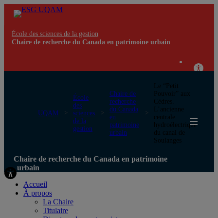
École des sciences de la gestion
Chaire de recherche du Canada en patrimoine urbain
Le “Petit
Chaire de
Pouvoir” aux
École
recherche
Cèdres.
des
du Canada
L’ancienne
UQAM
sciences
en
centrale
de la
patrimoine
hydroélectrique
gestion
urbain
du canal de
Soulanges
Chaire de recherche du Canada en patrimoine
urbain
Accueil
À propos
La Chaire
Titulaire