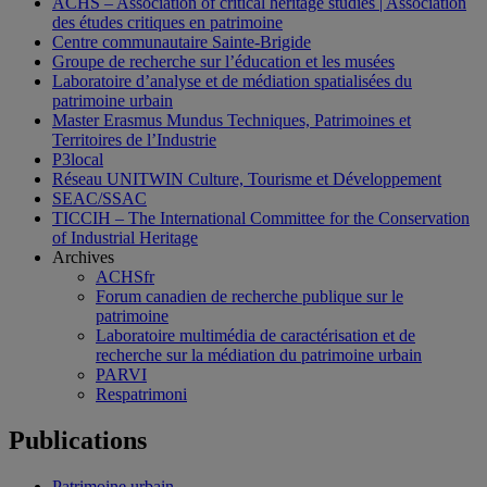
ACHS – Association of critical heritage studies | Association
des études critiques en patrimoine
Centre communautaire Sainte-Brigide
Groupe de recherche sur l’éducation et les musées
Laboratoire d’analyse et de médiation spatialisées du
patrimoine urbain
Master Erasmus Mundus Techniques, Patrimoines et
Territoires de l’Industrie
P3local
Réseau UNITWIN Culture, Tourisme et Développement
SEAC/SSAC
TICCIH – The International Committee for the Conservation
of Industrial Heritage
Archives
ACHSfr
Forum canadien de recherche publique sur le
patrimoine
Laboratoire multimédia de caractérisation et de
recherche sur la médiation du patrimoine urbain
PARVI
Respatrimoni
Publications
Patrimoine urbain