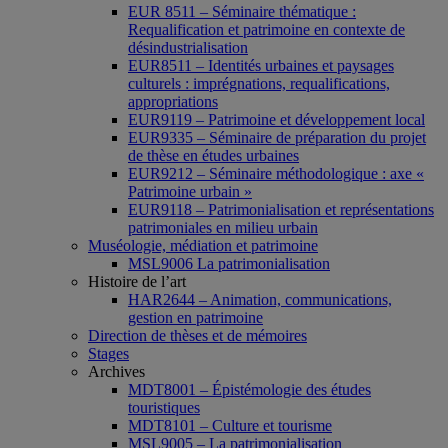
EUR 8511 – Séminaire thématique :
Requalification et patrimoine en contexte de
désindustrialisation
EUR8511 – Identités urbaines et paysages
culturels : imprégnations, requalifications,
appropriations
EUR9119 – Patrimoine et développement local
EUR9335 – Séminaire de préparation du projet
de thèse en études urbaines
EUR9212 – Séminaire méthodologique : axe «
Patrimoine urbain »
EUR9118 – Patrimonialisation et représentations
patrimoniales en milieu urbain
Muséologie, médiation et patrimoine
MSL9006 La patrimonialisation
Histoire de l’art
HAR2644 – Animation, communications,
gestion en patrimoine
Direction de thèses et de mémoires
Stages
Archives
MDT8001 – Épistémologie des études
touristiques
MDT8101 – Culture et tourisme
MSL9005 – La patrimonialisation