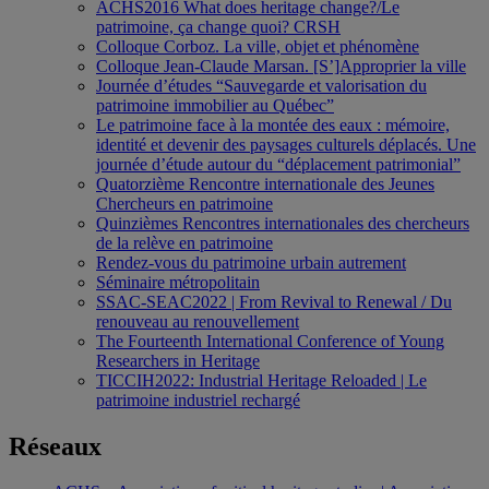
ACHS2016 What does heritage change?/Le
patrimoine, ça change quoi? CRSH
Colloque Corboz. La ville, objet et phénomène
Colloque Jean-Claude Marsan. [S’]Approprier la ville
Journée d’études “Sauvegarde et valorisation du
patrimoine immobilier au Québec”
Le patrimoine face à la montée des eaux : mémoire,
identité et devenir des paysages culturels déplacés. Une
journée d’étude autour du “déplacement patrimonial”
Quatorzième Rencontre internationale des Jeunes
Chercheurs en patrimoine
Quinzièmes Rencontres internationales des chercheurs
de la relève en patrimoine
Rendez-vous du patrimoine urbain autrement
Séminaire métropolitain
SSAC-SEAC2022 | From Revival to Renewal / Du
renouveau au renouvellement
The Fourteenth International Conference of Young
Researchers in Heritage
TICCIH2022: Industrial Heritage Reloaded | Le
patrimoine industriel rechargé
Réseaux