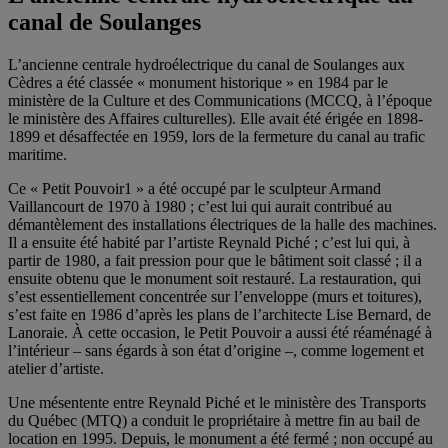
canal de Soulanges
L
’ancienne centrale hydroélectrique du canal de Sou
langes aux
Cèdres a été classée « monument historique » en 1984 par le
ministère de la Culture et des Communications (MCCQ, à l’époque
le ministère des Affaires culturelles). Elle avait été érigée en 1898-
1899 et désaffectée en 1959, lors de la fermeture du canal au trafic
maritime
.
Ce « Petit Pouvoir
1
» a été occupé par le sculpteur Armand
Vaillancourt de 1970 à 1980 ; c’est lui qui aurait contribué au
démantèlement des installations électriques de la halle des machines.
Il a ensuite été habité par l’artiste Reynald Piché ; c’est lui qui, à
partir de 1980, a fait pression pour que le bâtiment soit classé ; il a
ensuite obtenu que le monument soit restauré. La restauration, qui
s’est essentiellement concentrée sur l’enveloppe (murs et toitures),
s’est faite en 1986 d’après les plans de l’architecte Lise Bernard, de
Lanoraie. À cette occasion, le Petit Pouvoir a aussi été réaménagé à
l’intérieur – sans égards à son état d’origine –, comme logement et
atelier d’artiste.
Une mésentente entre Reynald Piché et le ministère des Transports
du Québec (MTQ) a conduit le propriétaire à mettre fin au bail de
location en 1995. Depuis, le monument a été fermé ; non occupé au