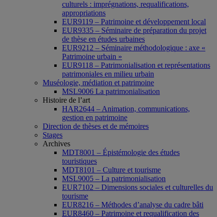
culturels : imprégnations, requalifications,
appropriations
EUR9119 – Patrimoine et développement local
EUR9335 – Séminaire de préparation du projet
de thèse en études urbaines
EUR9212 – Séminaire méthodologique : axe «
Patrimoine urbain »
EUR9118 – Patrimonialisation et représentations
patrimoniales en milieu urbain
Muséologie, médiation et patrimoine
MSL9006 La patrimonialisation
Histoire de l’art
HAR2644 – Animation, communications,
gestion en patrimoine
Direction de thèses et de mémoires
Stages
Archives
MDT8001 – Épistémologie des études
touristiques
MDT8101 – Culture et tourisme
MSL9005 – La patrimonialisation
EUR7102 – Dimensions sociales et culturelles du
tourisme
EUR8216 – Méthodes d’analyse du cadre bâti
EUR8460 – Patrimoine et requalification des