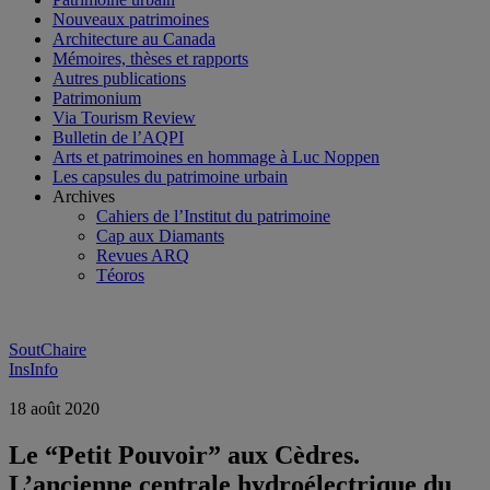
Nouveaux patrimoines
Architecture au Canada
Mémoires, thèses et rapports
Autres publications
Patrimonium
Via Tourism Review
Bulletin de l’AQPI
Arts et patrimoines en hommage à Luc Noppen
Les capsules du patrimoine urbain
Archives
Cahiers de l’Institut du patrimoine
Cap aux Diamants
Revues ARQ
Téoros
SoutChaire
InsInfo
18 août 2020
Le “Petit Pouvoir” aux Cèdres.
L’ancienne centrale hydroélectrique du