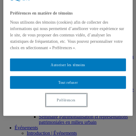
Histoire de l’art
HAR2644 – Animation, communications,
gestion en patrimoine
Préférences en matière de témoins
Direction de thèses et de mémoires
Nous utilisons des témoins (cookies) afin de collecter des
Stages
informations qui nous permettent d’améliorer votre expérience sur
Archives
MDT8001 – Épistémologie des études
le site, de vous proposer des contenus vidéo, d’analyser les
touristiques
statistiques de fréquentation, etc. Vous pouvez personnaliser votre
MDT8101 – Culture et tourisme
choix en sélectionnant « Préférences ».
MSL9005 – La patrimonialisation
EUR7102 – Dimensions sociales et culturelles du
tourisme
Autoriser les témoins
EUR8216 – Méthodes d’analyse du cadre bâti
EUR8460 – Patrimoine et requalification des
espaces urbains
Tout refuser
EUR8511 – Patrimoine et développement local
EUT1065 – Gestion et valorisation du patrimoine
urbain
Séminaire d’exploration en études urbaines –
Préférences
Patrimonialisation et représentations
patrimoniales en milieu urbain
Séminaire Patrimonialisation et représentations
patrimoniales en milieu urbain
Événements
Introduction | Événements