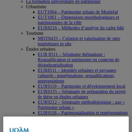
La formation universitaire en patrimoine
Urbanisme
EUT1064 – Patrimoine urbain de Montréal
EUT1061 – Dimensions morphologiques et
patrimoniales de la ville
EUR8216 – Méthodes d’analyse du cadre bâti
Tourisme
MDT8433 – Création et valorisation de sites
touristiques in situ
Études urbaines
EUR 8511 – Séminaire thématique :
Requalification et patrimoine en contexte de
désindustrialisation
EUR8511 – Identités urbaines et paysages
culturels : imprégnations, requalifications,
appropriations
EUR9119 – Patrimoine et développement local
EUR9335 – Séminaire de préparation du projet
de thèse en études urbaines
EUR9212 – Séminaire méthodologique : axe «
Patrimoine urbain »
EUR9118 – Patrimonialisation et représentations
patrimoniales en milieu urbain
Muséologie, médiation et patrimoine
MSL9006 La patrimonialisation