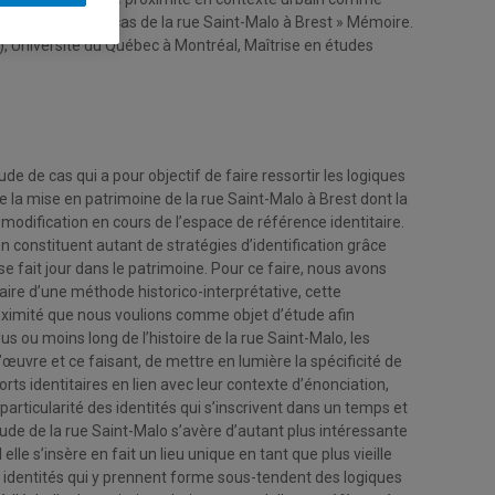
on collective : le cas de la rue Saint-Malo à Brest » Mémoire.
 Université du Québec à Montréal, Maîtrise en études
de de cas qui a pour objectif de faire ressortir les logiques
de la mise en patrimoine de la rue Saint-Malo à Brest dont la
modification en cours de l’espace de référence identitaire.
n constituent autant de stratégies d’identification grâce
se fait jour dans le patrimoine. Pour ce faire, nous avons
iaire d’une méthode historico-interprétative, cette
roximité que nous voulions comme objet d’étude afin
lus ou moins long de l’histoire de la rue Saint-Malo, les
’œuvre et ce faisant, de mettre en lumière la spécificité de
rts identitaires en lien avec leur contexte d’énonciation,
articularité des identités qui s’inscrivent dans un temps et
ude de la rue Saint-Malo s’avère d’autant plus intéressante
elle s’insère en fait un lieu unique en tant que plus vieille
s identités qui y prennent forme sous-tendent des logiques