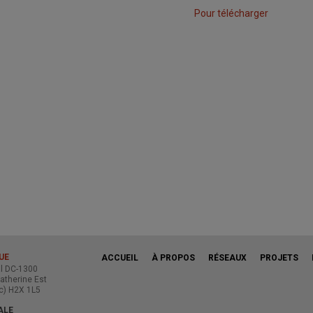
Pour télécharger
UE
ACCUEIL
À PROPOS
RÉSEAUX
PROJETS
al DC-1300
atherine Est
c) H2X 1L5
ALE