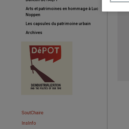
Arts et patrimoines en hommage à Luc
Noppen
Les capsules du patrimoine urbain
Archives
SoutChaire
InsInfo