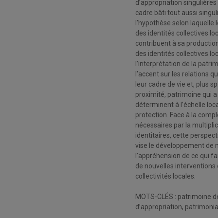
d’appropriation singulières 
cadre bâti tout aussi singul
l’hypothèse selon laquelle 
des identités collectives lo
contribuent à sa production
des identités collectives lo
l’interprétation de la patr
l’accent sur les relations q
leur cadre de vie et, plus 
proximité, patrimoine qui a 
déterminent à l’échelle loca
protection. Face à la compl
nécessaires par la multipli
identitaires, cette perspec
vise le développement de 
l’appréhension de ce qui fai
de nouvelles interventions
collectivités locales.
MOTS-CLÉS : patrimoine de p
d’appropriation, patrimonial