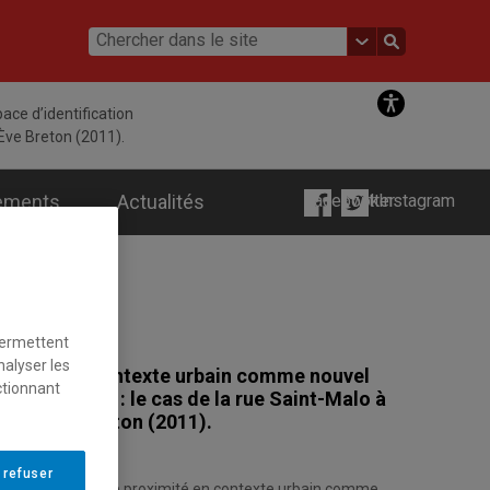
ce d’identification
-Ève Breton (2011).
ements
Actualités
Facebook
Twitter
Instagram
permettent
nalyser les
oximité en contexte urbain comme nouvel
ctionnant
on collective : le cas de la rue Saint-Malo à
arie-Ève Breton (2011).
 refuser
« Le patrimoine de proximité en contexte urbain comme