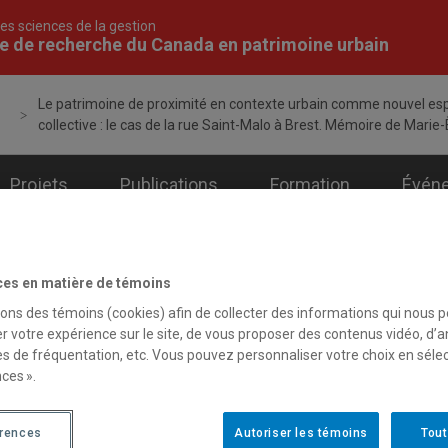
es sciences de la gestion
e de recherche du Canada en patrimoine urbain
Le patrimoine de proximité en contexte urbain comme nouvel espa
collective : le cas de la rue Saint-Malo à Brest. Mémoire de Marie
Projets
Publications
Formation
Évén
ces en matière de témoins
sons des témoins (cookies) afin de collecter des informations qui nous 
9 novembre 2011
r votre expérience sur le site, de vous proposer des contenus vidéo, d’a
Le patrimoine de pr
es de fréquentation, etc. Vous pouvez personnaliser votre choix en séle
espace d’identificati
ces ».
Brest. Mémoire de M
érences
Autoriser les témoins
Tout
Breton, Marie-Ève (2011). 