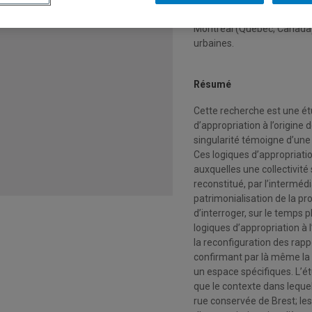
nouvel espace d’identificati
Montréal (Québec, Canada),
urbaines.
Résumé
Cette recherche est une étu
d’appropriation à l’origine 
singularité témoigne d’une 
Ces logiques d’appropriatio
auxquelles une collectivité 
reconstitué, par l’interméd
patrimonialisation de la p
d’interroger, sur le temps p
logiques d’appropriation à l
la reconfiguration des rappo
confirmant par là même la p
un espace spécifiques. L’ét
que le contexte dans lequel 
rue conservée de Brest; le