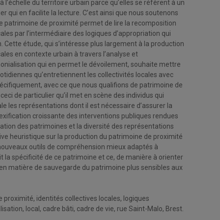
à l’échelle du territoire urbain parce qu’elles se réfèrent à un
ier qui en facilite la lecture. C’est ainsi que nous soutenons
le patrimoine de proximité permet de lire la recomposition
cales par l’intermédiaire des logiques d’appropriation qui
. Cette étude, qui s’intéresse plus largement à la production
cales en contexte urbain à travers l’analyse et
imonialisation qui en permet le dévoilement, souhaite mettre
uotidiennes qu’entretiennent les collectivités locales avec
spécifiquement, avec ce que nous qualifions de patrimoine de
ceci de particulier qu’il met en scène des individus qui
le les représentations dont il est nécessaire d’assurer la
exification croissante des interventions publiques rendues
cation des patrimoines et la diversité des représentations
tive heuristique sur la production du patrimoine de proximité
nouveaux outils de compréhension mieux adaptés à
t la spécificité de ce patrimoine et ce, de manière à orienter
 en matière de sauvegarde du patrimoine plus sensibles aux
roximité, identités collectives locales, logiques
isation, local, cadre bâti, cadre de vie, rue Saint-Malo, Brest.