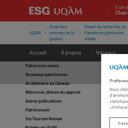
École d
Chair
École des
Chaire de recherche du
UQAM
sciences de la
Canada en patrimoine
gestion
urbain
Accueil
À propos
Réseaux
Patrimoine urbain
Nouveaux patrimoines
Préféren
Architecture au Canada
Nous utili
Mémoires, thèses et rapports
d’améliore
Autres publications
statistiqu
« Préféren
Patrimonium
Via Tourism Review
Préf
Bulletin de l’AQPI