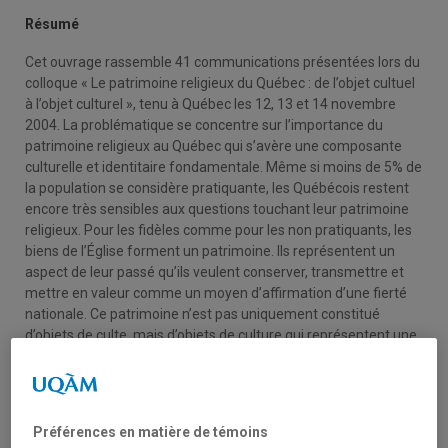
Résumé
Cet ouvrage rassemble 41 communications présentées lors du
colloque « Le patrimoine religieux du Québec : de l’objet cultuel
à l’objet culturel », tenu à Québec les 12, 13 et 14 novembre
2004. La problématique se concentre sur l’importance du
patrimoine religieux au Québec qui s’avère une composante
culturelle et identitaire fondamentale. Même si moins de 5% de
la population se considère pratiquante, les Québécois restent
encore très sensibles aux questions touchant leur patrimoine
religieux. Pour les fidèles comme pour les non pratiquants, les
biens de l’Église forment un patrimoine. Ils représentent un
aspect de leur passé qu’ils veulent conserver, transmettre et
mettre en valeur comme un moyen d’affirmation d’une fierté
nationale. Ce patrimoine n’est pas uniquement constitué
d’objets de culte, mais d’objets de culture qui représentent une
partie de l’histoire québécoise. Cet ouvrage se penche donc sur
les relations et les tensions entre la sphère cultuelle et la
sphère culturelle qui représentent des enjeux importants pour
l’avenir du patrimoine religieux au Québec.
Préférences en matière de témoins