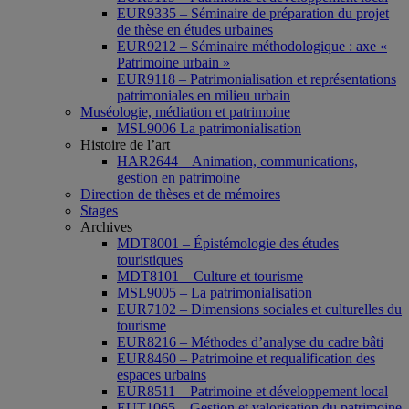
EUR9335 – Séminaire de préparation du projet
de thèse en études urbaines
EUR9212 – Séminaire méthodologique : axe «
Patrimoine urbain »
EUR9118 – Patrimonialisation et représentations
patrimoniales en milieu urbain
Muséologie, médiation et patrimoine
MSL9006 La patrimonialisation
Histoire de l’art
HAR2644 – Animation, communications,
gestion en patrimoine
Direction de thèses et de mémoires
Stages
Archives
MDT8001 – Épistémologie des études
touristiques
MDT8101 – Culture et tourisme
MSL9005 – La patrimonialisation
EUR7102 – Dimensions sociales et culturelles du
tourisme
EUR8216 – Méthodes d’analyse du cadre bâti
EUR8460 – Patrimoine et requalification des
espaces urbains
EUR8511 – Patrimoine et développement local
EUT1065 – Gestion et valorisation du patrimoine