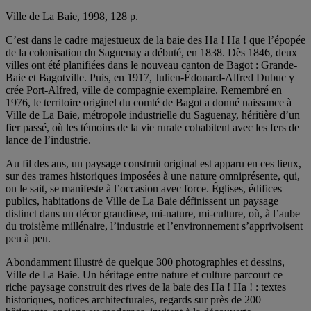
Ville de La Baie, 1998, 128 p.
C’est dans le cadre majestueux de la baie des Ha ! Ha ! que l’épopée
de la colonisation du Saguenay a débuté, en 1838. Dès 1846, deux
villes ont été planifiées dans le nouveau canton de Bagot : Grande-
Baie et Bagotville. Puis, en 1917, Julien-Édouard-Alfred Dubuc y
crée Port-Alfred, ville de compagnie exemplaire. Remembré en
1976, le territoire originel du comté de Bagot a donné naissance à
Ville de La Baie, métropole industrielle du Saguenay, héritière d’un
fier passé, où les témoins de la vie rurale cohabitent avec les fers de
lance de l’industrie.
Au fil des ans, un paysage construit original est apparu en ces lieux,
sur des trames historiques imposées à une nature omniprésente, qui,
on le sait, se manifeste à l’occasion avec force. Églises, édifices
publics, habitations de Ville de La Baie définissent un paysage
distinct dans un décor grandiose, mi-nature, mi-culture, où, à l’aube
du troisième millénaire, l’industrie et l’environnement s’apprivoisent
peu à peu.
Abondamment illustré de quelque 300 photographies et dessins,
Ville de La Baie. Un héritage entre nature et culture parcourt ce
riche paysage construit des rives de la baie des Ha ! Ha ! : textes
historiques, notices architecturales, regards sur près de 200