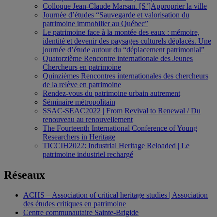
Colloque Jean-Claude Marsan. [S’]Approprier la ville
Journée d’études “Sauvegarde et valorisation du
patrimoine immobilier au Québec”
Le patrimoine face à la montée des eaux : mémoire,
identité et devenir des paysages culturels déplacés. Une
journée d’étude autour du “déplacement patrimonial”
Quatorzième Rencontre internationale des Jeunes
Chercheurs en patrimoine
Quinzièmes Rencontres internationales des chercheurs
de la relève en patrimoine
Rendez-vous du patrimoine urbain autrement
Séminaire métropolitain
SSAC-SEAC2022 | From Revival to Renewal / Du
renouveau au renouvellement
The Fourteenth International Conference of Young
Researchers in Heritage
TICCIH2022: Industrial Heritage Reloaded | Le
patrimoine industriel rechargé
Réseaux
ACHS – Association of critical heritage studies | Association
des études critiques en patrimoine
Centre communautaire Sainte-Brigide