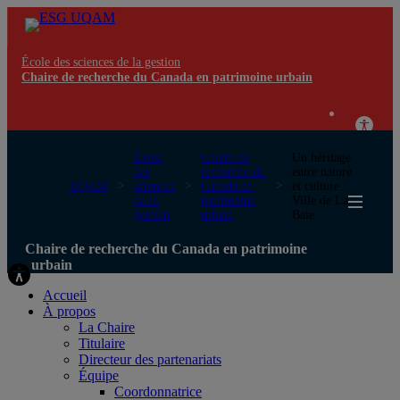
École des sciences de la gestion
Chaire de recherche du Canada en patrimoine urbain
École
Chaire de
Un héritage
des
recherche du
entre nature
UQAM
sciences
Canada en
et culture :
de la
patrimoine
Ville de La
gestion
urbain
Baie
Chaire de recherche du Canada en patrimoine
urbain
Accueil
À propos
La Chaire
Titulaire
Directeur des partenariats
Équipe
Coordonnatrice