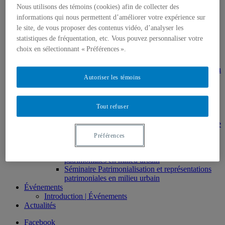
Direction de thèses et de mémoires
Nous utilisons des témoins (cookies) afin de collecter des
Stages
informations qui nous permettent d’améliorer votre expérience sur
Archives
le site, de vous proposer des contenus vidéo, d’analyser les
MDT8001 – Épistémologie des études
statistiques de fréquentation, etc. Vous pouvez personnaliser votre
touristiques
choix en sélectionnant « Préférences ».
MDT8101 – Culture et tourisme
MSL9005 – La patrimonialisation
EUR7102 – Dimensions sociales et culturelles du
Autoriser les témoins
tourisme
EUR8216 – Méthodes d’analyse du cadre bâti
EUR8460 – Patrimoine et requalification des
espaces urbains
Tout refuser
EUR8511 – Patrimoine et développement local
EUT1065 – Gestion et valorisation du patrimoine
urbain
Préférences
Séminaire d’exploration en études urbaines –
Patrimonialisation et représentations
patrimoniales en milieu urbain
Séminaire Patrimonialisation et représentations
patrimoniales en milieu urbain
Événements
Introduction | Événements
Actualités
Facebook