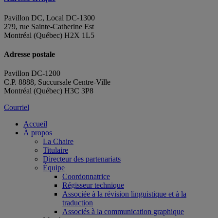
Pavillon DC, Local DC-1300
279, rue Sainte-Catherine Est
Montréal (Québec) H2X 1L5
Adresse postale
Pavillon DC-1200
C.P. 8888, Succursale Centre-Ville
Montréal (Québec) H3C 3P8
Courriel
Accueil
À propos
La Chaire
Titulaire
Directeur des partenariats
Équipe
Coordonnatrice
Régisseur technique
Associée à la révision linguistique et à la
traduction
Associés à la communication graphique