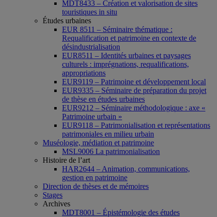
MDT8433 – Création et valorisation de sites
touristiques in situ
Études urbaines
EUR 8511 – Séminaire thématique :
Requalification et patrimoine en contexte de
désindustrialisation
EUR8511 – Identités urbaines et paysages
culturels : imprégnations, requalifications,
appropriations
EUR9119 – Patrimoine et développement local
EUR9335 – Séminaire de préparation du projet
de thèse en études urbaines
EUR9212 – Séminaire méthodologique : axe «
Patrimoine urbain »
EUR9118 – Patrimonialisation et représentations
patrimoniales en milieu urbain
Muséologie, médiation et patrimoine
MSL9006 La patrimonialisation
Histoire de l’art
HAR2644 – Animation, communications,
gestion en patrimoine
Direction de thèses et de mémoires
Stages
Archives
MDT8001 – Épistémologie des études