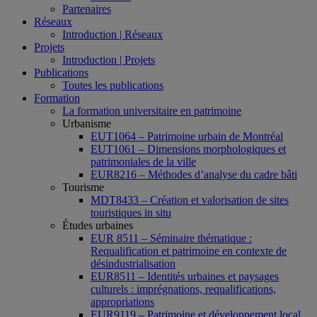
Partenaires
Réseaux
Introduction | Réseaux
Projets
Introduction | Projets
Publications
Toutes les publications
Formation
La formation universitaire en patrimoine
Urbanisme
EUT1064 – Patrimoine urbain de Montréal
EUT1061 – Dimensions morphologiques et
patrimoniales de la ville
EUR8216 – Méthodes d’analyse du cadre bâti
Tourisme
MDT8433 – Création et valorisation de sites
touristiques in situ
Études urbaines
EUR 8511 – Séminaire thématique :
Requalification et patrimoine en contexte de
désindustrialisation
EUR8511 – Identités urbaines et paysages
culturels : imprégnations, requalifications,
appropriations
EUR9119 – Patrimoine et développement local