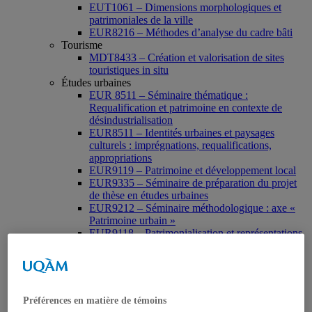
EUT1061 – Dimensions morphologiques et
patrimoniales de la ville
EUR8216 – Méthodes d’analyse du cadre bâti
Tourisme
MDT8433 – Création et valorisation de sites
touristiques in situ
Études urbaines
EUR 8511 – Séminaire thématique :
Requalification et patrimoine en contexte de
désindustrialisation
EUR8511 – Identités urbaines et paysages
culturels : imprégnations, requalifications,
appropriations
EUR9119 – Patrimoine et développement local
EUR9335 – Séminaire de préparation du projet
de thèse en études urbaines
EUR9212 – Séminaire méthodologique : axe «
Patrimoine urbain »
EUR9118 – Patrimonialisation et représentations
patrimoniales en milieu urbain
Muséologie, médiation et patrimoine
MSL9006 La patrimonialisation
Histoire de l’art
HAR2644 – Animation, communications,
Préférences en matière de témoins
gestion en patrimoine