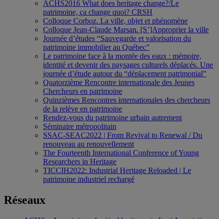
ACHS2016 What does heritage change?/Le
patrimoine, ça change quoi? CRSH
Colloque Corboz. La ville, objet et phénomène
Colloque Jean-Claude Marsan. [S’]Approprier la ville
Journée d’études “Sauvegarde et valorisation du
patrimoine immobilier au Québec”
Le patrimoine face à la montée des eaux : mémoire,
identité et devenir des paysages culturels déplacés. Une
journée d’étude autour du “déplacement patrimonial”
Quatorzième Rencontre internationale des Jeunes
Chercheurs en patrimoine
Quinzièmes Rencontres internationales des chercheurs
de la relève en patrimoine
Rendez-vous du patrimoine urbain autrement
Séminaire métropolitain
SSAC-SEAC2022 | From Revival to Renewal / Du
renouveau au renouvellement
The Fourteenth International Conference of Young
Researchers in Heritage
TICCIH2022: Industrial Heritage Reloaded | Le
patrimoine industriel rechargé
Réseaux