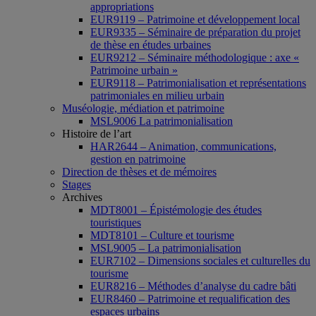
appropriations
EUR9119 – Patrimoine et développement local
EUR9335 – Séminaire de préparation du projet
de thèse en études urbaines
EUR9212 – Séminaire méthodologique : axe «
Patrimoine urbain »
EUR9118 – Patrimonialisation et représentations
patrimoniales en milieu urbain
Muséologie, médiation et patrimoine
MSL9006 La patrimonialisation
Histoire de l’art
HAR2644 – Animation, communications,
gestion en patrimoine
Direction de thèses et de mémoires
Stages
Archives
MDT8001 – Épistémologie des études
touristiques
MDT8101 – Culture et tourisme
MSL9005 – La patrimonialisation
EUR7102 – Dimensions sociales et culturelles du
tourisme
EUR8216 – Méthodes d’analyse du cadre bâti
EUR8460 – Patrimoine et requalification des
espaces urbains