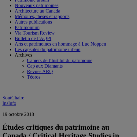
Nouveaux patrimoines
Architecture au Canada
Mémoires, thèses et rapports
Autres publications
Patrimonium
Via Tourism Review
Bulletin de l’AQPI
Arts et patrimoines en hommage à Luc Noppen
Les capsules du patrimoine urbain
Archives
Cahiers de l’Institut du patrimoine
Cap aux Diamants
Revues ARQ
Téoros
SoutChaire
InsInfo
19 octobre 2018
Études critiques du patrimoine au
Canada / Critical Heritage Studies in