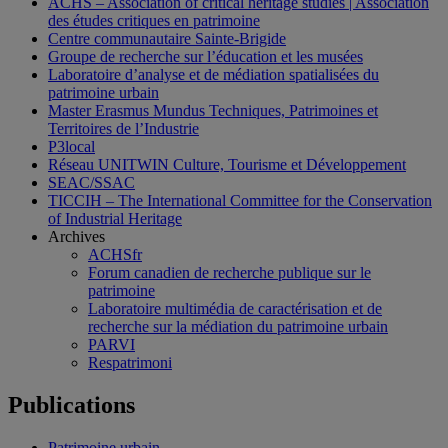
ACHS – Association of critical heritage studies | Association
des études critiques en patrimoine
Centre communautaire Sainte-Brigide
Groupe de recherche sur l’éducation et les musées
Laboratoire d’analyse et de médiation spatialisées du
patrimoine urbain
Master Erasmus Mundus Techniques, Patrimoines et
Territoires de l’Industrie
P3local
Réseau UNITWIN Culture, Tourisme et Développement
SEAC/SSAC
TICCIH – The International Committee for the Conservation
of Industrial Heritage
Archives
ACHSfr
Forum canadien de recherche publique sur le
patrimoine
Laboratoire multimédia de caractérisation et de
recherche sur la médiation du patrimoine urbain
PARVI
Respatrimoni
Publications
Patrimoine urbain