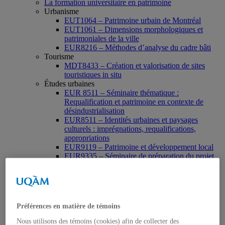
La formation universitaire en patrimoine
Urbanisme
EUT1064 – Patrimoine urbain de Montréal
EUT1061 – Dimensions morphologiques et
patrimoniales de la ville
EUR8216 – Méthodes d’analyse du cadre bâti
Tourisme
MDT8433 – Création et valorisation de sites
touristiques in situ
Études urbaines
EUR 8511 – Séminaire thématique :
Requalification et patrimoine en contexte de
désindustrialisation
EUR8511 – Identités urbaines et paysages
culturels : imprégnations, requalifications,
appropriations
EUR9119 – Patrimoine et développement local
EUR9335 – Séminaire de préparation du projet
de thèse en études urbaines
EUR9212 – Séminaire méthodologique : axe «
Patrimoine urbain »
EUR9118 – Patrimonialisation et représentations
patrimoniales en milieu urbain
Préférences en matière de témoins
Muséologie, médiation et patrimoine
MSL9006 La patrimonialisation
Nous utilisons des témoins (cookies) afin de collecter des