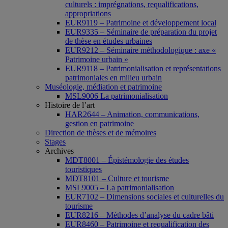
culturels : imprégnations, requalifications,
appropriations
EUR9119 – Patrimoine et développement local
EUR9335 – Séminaire de préparation du projet
de thèse en études urbaines
EUR9212 – Séminaire méthodologique : axe «
Patrimoine urbain »
EUR9118 – Patrimonialisation et représentations
patrimoniales en milieu urbain
Muséologie, médiation et patrimoine
MSL9006 La patrimonialisation
Histoire de l’art
HAR2644 – Animation, communications,
gestion en patrimoine
Direction de thèses et de mémoires
Stages
Archives
MDT8001 – Épistémologie des études
touristiques
MDT8101 – Culture et tourisme
MSL9005 – La patrimonialisation
EUR7102 – Dimensions sociales et culturelles du
tourisme
EUR8216 – Méthodes d’analyse du cadre bâti
EUR8460 – Patrimoine et requalification des