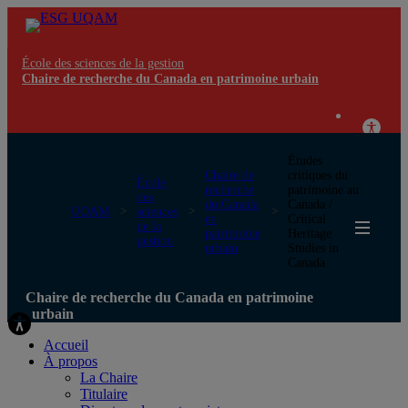
École des sciences de la gestion
Chaire de recherche du Canada en patrimoine urbain
Études
Chaire de
critiques du
École
recherche
patrimoine au
des
du Canada
Canada /
UQAM
sciences
en
Critical
de la
patrimoine
Heritage
gestion
urbain
Studies in
Canada
Chaire de recherche du Canada en patrimoine
urbain
Accueil
À propos
La Chaire
Titulaire