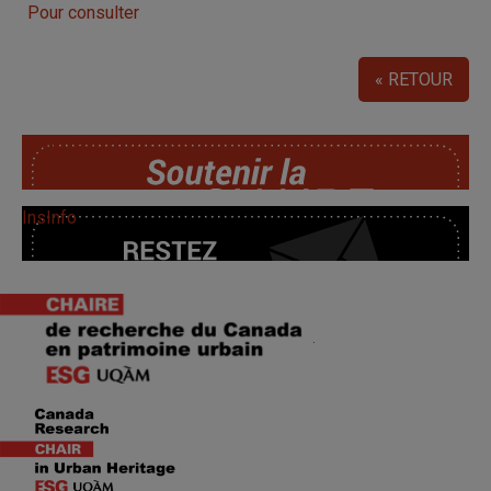
Pour consulter
« RETOUR
SoutChaire
InsInfo
.